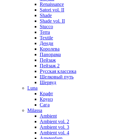
Renaissance
Satori vol. II
Shade
Shade vol. II
Stucco
Terra
Textile
Денди
Королева
Панорама
Пейзаж
Пейзаж 2
Русская классика
Шелковый путь
Шервуд
Luna
Крафт
Круиз
Сага
Milassa
Ambient
Ambient vol. 2
Ambient vol. 3
Ambient vol. 4
Amsterdam