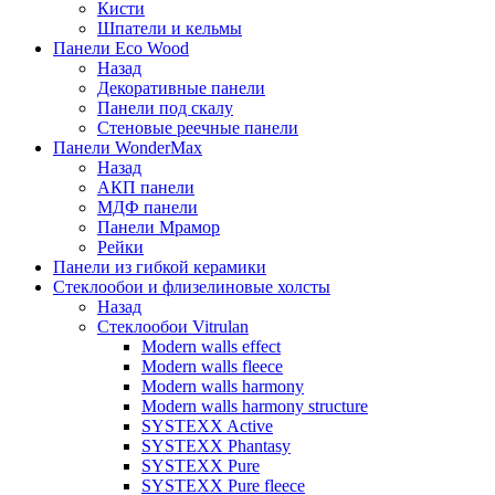
Кисти
Шпатели и кельмы
Панели Eco Wood
Назад
Декоративные панели
Панели под скалу
Стеновые реечные панели
Панели WonderMax
Назад
АКП панели
МДФ панели
Панели Мрамор
Рейки
Панели из гибкой керамики
Стеклообои и флизелиновые холсты
Назад
Стеклообои Vitrulan
Modern walls effect
Modern walls fleece
Modern walls harmony
Modern walls harmony structure
SYSTEXX Active
SYSTEXX Phantasy
SYSTEXX Pure
SYSTEXX Pure fleece