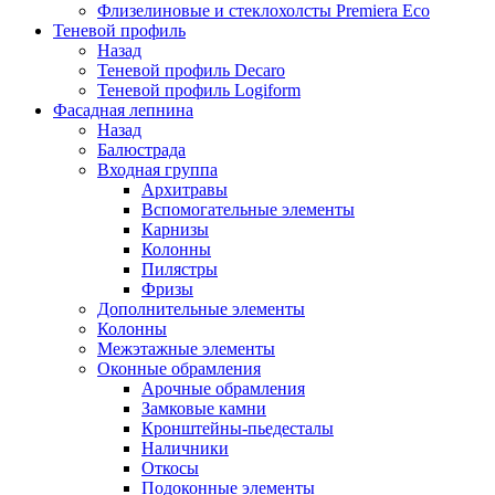
Флизелиновые и стеклохолсты Premiera Eco
Теневой профиль
Назад
Теневой профиль Decaro
Теневой профиль Logiform
Фасадная лепнина
Назад
Балюстрада
Входная группа
Архитравы
Вспомогательные элементы
Карнизы
Колонны
Пилястры
Фризы
Дополнительные элементы
Колонны
Межэтажные элементы
Оконные обрамления
Арочные обрамления
Замковые камни
Кронштейны-пьедесталы
Наличники
Откосы
Подоконные элементы