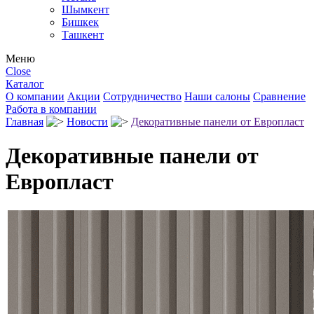
Шымкент
Бишкек
Ташкент
Меню
Close
Каталог
О компании
Акции
Сотрудничество
Наши салоны
Сравнение
Работа в компании
Главная
Новости
Декоративные панели от Европласт
Декоративные панели от
Европласт