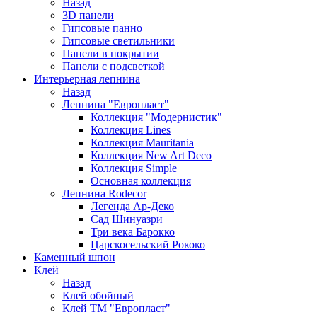
Назад
3D панели
Гипсовые панно
Гипсовые светильники
Панели в покрытии
Панели с подсветкой
Интерьерная лепнина
Назад
Лепнина "Европласт"
Коллекция "Модернистик"
Коллекция Lines
Коллекция Mauritania
Коллекция New Art Deco
Коллекция Simple
Основная коллекция
Лепнина Rodecor
Легенда Ар-Деко
Сад Шинуазри
Три века Барокко
Царскосельский Рококо
Каменный шпон
Клей
Назад
Клей обойный
Клей ТМ "Европласт"