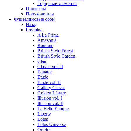
Торцевые элементы
Пилястры
Полуколонны
Флизелиновые обои
Назад
Loymina
A La Prima
Amazonia
Boudoir
British Style Forest
British Style Garden
Clair
Classic vol. II
Equator
Etude
Etude vol. II
Gallery Classic
Golden Library
Illusion vol. I
Illusion vol. II
La Belle Epoque
Liberty
Lotus
Lotus Universe
Origins