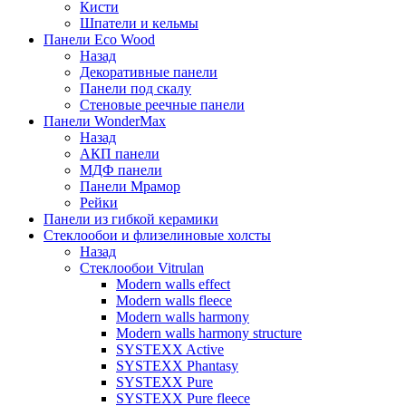
Кисти
Шпатели и кельмы
Панели Eco Wood
Назад
Декоративные панели
Панели под скалу
Стеновые реечные панели
Панели WonderMax
Назад
АКП панели
МДФ панели
Панели Мрамор
Рейки
Панели из гибкой керамики
Стеклообои и флизелиновые холсты
Назад
Стеклообои Vitrulan
Modern walls effect
Modern walls fleece
Modern walls harmony
Modern walls harmony structure
SYSTEXX Active
SYSTEXX Phantasy
SYSTEXX Pure
SYSTEXX Pure fleece