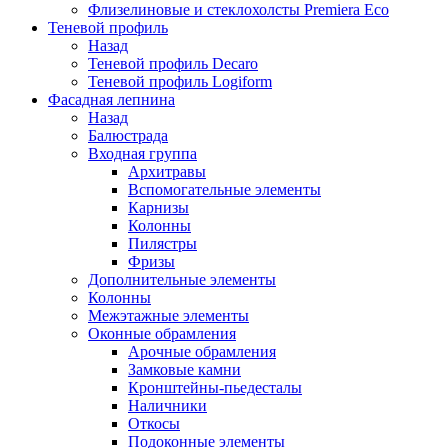
Флизелиновые и стеклохолсты Premiera Eco
Теневой профиль
Назад
Теневой профиль Decaro
Теневой профиль Logiform
Фасадная лепнина
Назад
Балюстрада
Входная группа
Архитравы
Вспомогательные элементы
Карнизы
Колонны
Пилястры
Фризы
Дополнительные элементы
Колонны
Межэтажные элементы
Оконные обрамления
Арочные обрамления
Замковые камни
Кронштейны-пьедесталы
Наличники
Откосы
Подоконные элементы