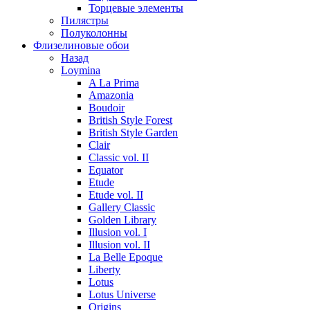
Торцевые элементы
Пилястры
Полуколонны
Флизелиновые обои
Назад
Loymina
A La Prima
Amazonia
Boudoir
British Style Forest
British Style Garden
Clair
Classic vol. II
Equator
Etude
Etude vol. II
Gallery Classic
Golden Library
Illusion vol. I
Illusion vol. II
La Belle Epoque
Liberty
Lotus
Lotus Universe
Origins