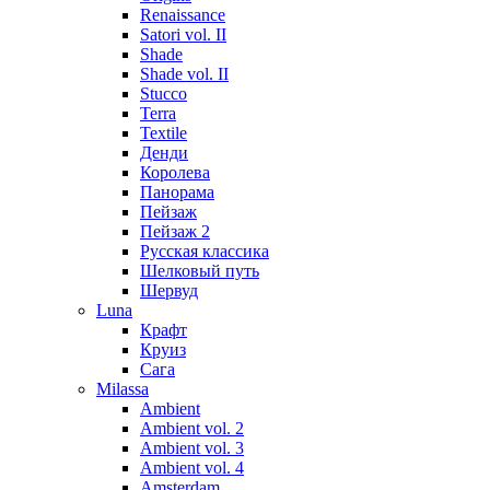
Renaissance
Satori vol. II
Shade
Shade vol. II
Stucco
Terra
Textile
Денди
Королева
Панорама
Пейзаж
Пейзаж 2
Русская классика
Шелковый путь
Шервуд
Luna
Крафт
Круиз
Сага
Milassa
Ambient
Ambient vol. 2
Ambient vol. 3
Ambient vol. 4
Amsterdam