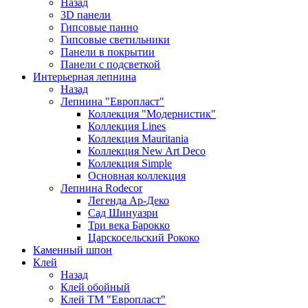
Назад
3D панели
Гипсовые панно
Гипсовые светильники
Панели в покрытии
Панели с подсветкой
Интерьерная лепнина
Назад
Лепнина "Европласт"
Коллекция "Модернистик"
Коллекция Lines
Коллекция Mauritania
Коллекция New Art Deco
Коллекция Simple
Основная коллекция
Лепнина Rodecor
Легенда Ар-Деко
Сад Шинуазри
Три века Барокко
Царскосельский Рококо
Каменный шпон
Клей
Назад
Клей обойный
Клей ТМ "Европласт"