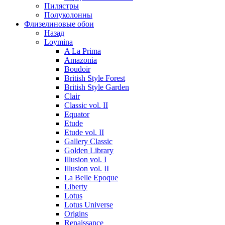
Пилястры
Полуколонны
Флизелиновые обои
Назад
Loymina
A La Prima
Amazonia
Boudoir
British Style Forest
British Style Garden
Clair
Classic vol. II
Equator
Etude
Etude vol. II
Gallery Classic
Golden Library
Illusion vol. I
Illusion vol. II
La Belle Epoque
Liberty
Lotus
Lotus Universe
Origins
Renaissance