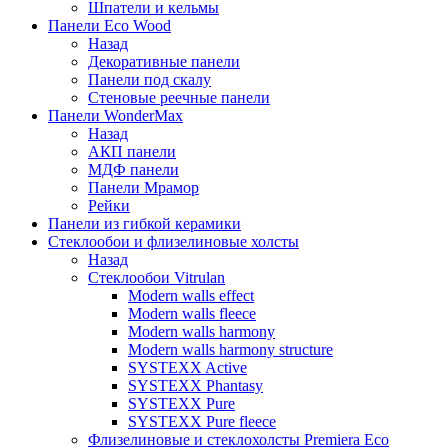
Шпатели и кельмы
Панели Eco Wood
Назад
Декоративные панели
Панели под скалу
Стеновые реечные панели
Панели WonderMax
Назад
АКП панели
МДФ панели
Панели Мрамор
Рейки
Панели из гибкой керамики
Стеклообои и флизелиновые холсты
Назад
Стеклообои Vitrulan
Modern walls effect
Modern walls fleece
Modern walls harmony
Modern walls harmony structure
SYSTEXX Active
SYSTEXX Phantasy
SYSTEXX Pure
SYSTEXX Pure fleece
Флизелиновые и стеклохолсты Premiera Eco