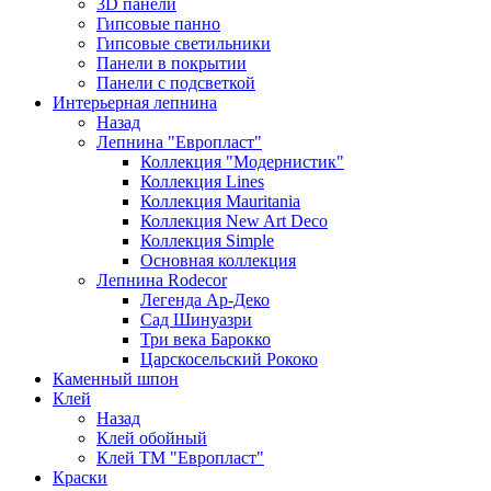
3D панели
Гипсовые панно
Гипсовые светильники
Панели в покрытии
Панели с подсветкой
Интерьерная лепнина
Назад
Лепнина "Европласт"
Коллекция "Модернистик"
Коллекция Lines
Коллекция Mauritania
Коллекция New Art Deco
Коллекция Simple
Основная коллекция
Лепнина Rodecor
Легенда Ар-Деко
Сад Шинуазри
Три века Барокко
Царскосельский Рококо
Каменный шпон
Клей
Назад
Клей обойный
Клей ТМ "Европласт"
Краски