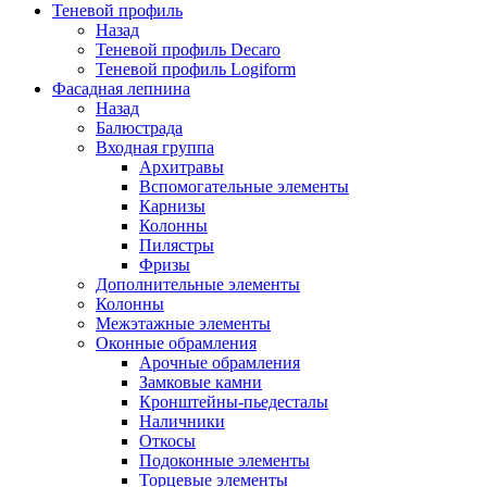
Теневой профиль
Назад
Теневой профиль Decaro
Теневой профиль Logiform
Фасадная лепнина
Назад
Балюстрада
Входная группа
Архитравы
Вспомогательные элементы
Карнизы
Колонны
Пилястры
Фризы
Дополнительные элементы
Колонны
Межэтажные элементы
Оконные обрамления
Арочные обрамления
Замковые камни
Кронштейны-пьедесталы
Наличники
Откосы
Подоконные элементы
Торцевые элементы