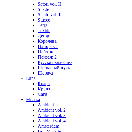
Satori vol. II
Shade
Shade vol. II
Stucco
Terra
Textile
Денди
Королева
Панорама
Пейзаж
Пейзаж 2
Русская классика
Шелковый путь
Шервуд
Luna
Крафт
Круиз
Сага
Milassa
Ambient
Ambient vol. 2
Ambient vol. 3
Ambient vol. 4
Amsterdam
Bon Voyage