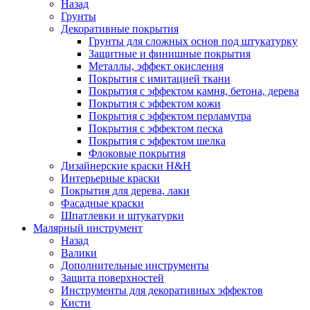
Назад
Грунты
Декоративные покрытия
Грунты для сложных основ под штукатурку
Защитные и финишные покрытия
Металлы, эффект окисления
Покрытия с имитацией ткани
Покрытия с эффектом камня, бетона, дерева
Покрытия с эффектом кожи
Покрытия с эффектом перламутра
Покрытия с эффектом песка
Покрытия с эффектом шелка
Флоковые покрытия
Дизайнерские краски H&H
Интерьерные краски
Покрытия для дерева, лаки
Фасадные краски
Шпатлевки и штукатурки
Малярный инструмент
Назад
Валики
Дополнительные инструменты
Защита поверхностей
Инструменты для декоративных эффектов
Кисти