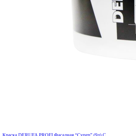
Краска DERUFA PROFI Фасадная “Супер” (9л) C