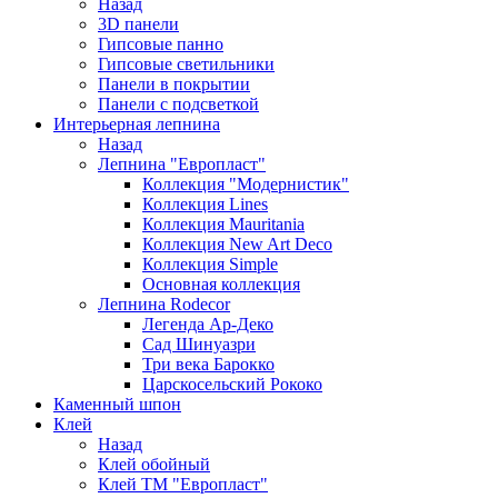
Назад
3D панели
Гипсовые панно
Гипсовые светильники
Панели в покрытии
Панели с подсветкой
Интерьерная лепнина
Назад
Лепнина "Европласт"
Коллекция "Модернистик"
Коллекция Lines
Коллекция Mauritania
Коллекция New Art Deco
Коллекция Simple
Основная коллекция
Лепнина Rodecor
Легенда Ар-Деко
Сад Шинуазри
Три века Барокко
Царскосельский Рококо
Каменный шпон
Клей
Назад
Клей обойный
Клей ТМ "Европласт"