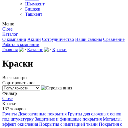
Шымкент
Бишкек
Ташкент
Меню
Close
Каталог
О компании
Акции
Сотрудничество
Наши салоны
Сравнение
Работа в компании
Главная
Каталог
Краски
Краски
Все фильтры
Сортировать по:
Фильтр
Close
Краски
137 товаров
Грунты
Декоративные покрытия
Грунты для сложных основ
под штукатурку
Защитные и финишные покрытия
Металлы,
эффект окисления
Покрытия с имитацией ткани
Покрытия с