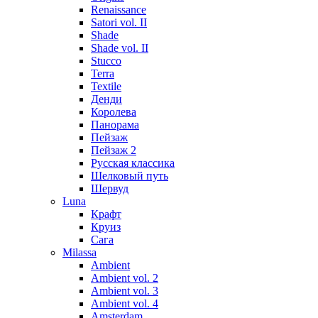
Renaissance
Satori vol. II
Shade
Shade vol. II
Stucco
Terra
Textile
Денди
Королева
Панорама
Пейзаж
Пейзаж 2
Русская классика
Шелковый путь
Шервуд
Luna
Крафт
Круиз
Сага
Milassa
Ambient
Ambient vol. 2
Ambient vol. 3
Ambient vol. 4
Amsterdam