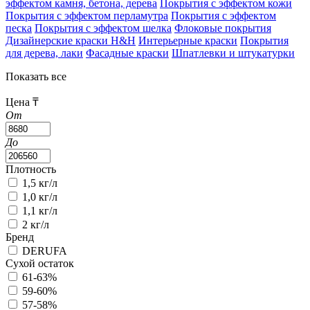
эффектом камня, бетона, дерева
Покрытия с эффектом кожи
Покрытия с эффектом перламутра
Покрытия с эффектом
песка
Покрытия с эффектом шелка
Флоковые покрытия
Дизайнерские краски H&H
Интерьерные краски
Покрытия
для дерева, лаки
Фасадные краски
Шпатлевки и штукатурки
Показать все
Цена ₸
От
До
Плотность
1,5 кг/л
1,0 кг/л
1,1 кг/л
2 кг/л
Бренд
DERUFA
Сухой остаток
61-63%
59-60%
57-58%