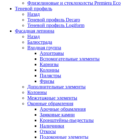
Флизелиновые и стеклохолсты Premiera Eco
Теневой профиль
Назад
Теневой профиль Decaro
Теневой профиль Logiform
Фасадная лепнина
Назад
Балюстрада
Входная группа
Архитравы
Вспомогательные элементы
Карнизы
Колонны
Пилястры
Фризы
Дополнительные элементы
Колонны
Межэтажные элементы
Оконные обрамления
Арочные обрамления
Замковые камни
Кронштейны-пьедесталы
Наличники
Откосы
Подоконные элементы