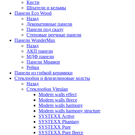
Кисти
Шпатели и кельмы
Панели Eco Wood
Назад
Декоративные панели
Панели под скалу
Стеновые реечные панели
Панели WonderMax
Назад
АКП панели
МДФ панели
Панели Мрамор
Рейки
Панели из гибкой керамики
Стеклообои и флизелиновые холсты
Назад
Стеклообои Vitrulan
Modern walls effect
Modern walls fleece
Modern walls harmony
Modern walls harmony structure
SYSTEXX Active
SYSTEXX Phantasy
SYSTEXX Pure
SYSTEXX Pure fleece