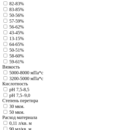
82-83%
83-85%
50-56%
57-59%
56-62%
43-45%
13-15%
64-65%
50-51%
58-60%
59-61%
Вязкость
5000-8000 мПа*с
3200-5000 мПа*с
Кислотность
pH 7,5-8,5
pH 7,5–9,0
Степень перетира
30 мкм.
50 мкм.
Расход материала
0,11 л/кв. м
90 мл/кв. м