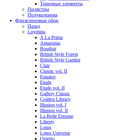
Торцевые элементы
Пилястры
Полуколонны
Флизелиновые обои
Назад
Loymina
A La Prima
Amazonia
Boudoir
British Style Forest
British Style Garden
Clair
Classic vol. II
Equator
Etude
Etude vol. II
Gallery Classic
Golden Library
Illusion vol. I
Illusion vol. II
La Belle Epoque
Liberty
Lotus
Lotus Universe
Origins