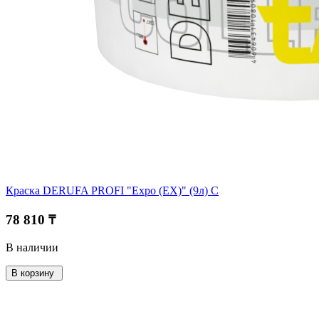
Краска DERUFA PROFI "Expo (EX)" (9л) C
78 810 ₸
В наличии
В корзину