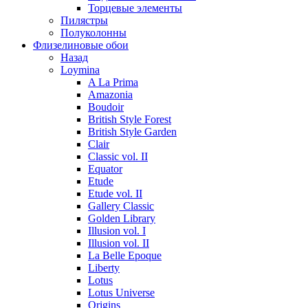
Торцевые элементы
Пилястры
Полуколонны
Флизелиновые обои
Назад
Loymina
A La Prima
Amazonia
Boudoir
British Style Forest
British Style Garden
Clair
Classic vol. II
Equator
Etude
Etude vol. II
Gallery Classic
Golden Library
Illusion vol. I
Illusion vol. II
La Belle Epoque
Liberty
Lotus
Lotus Universe
Origins