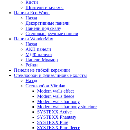
Кисти
Шпатели и кельмы
Панели Eco Wood
Назад
Декоративные панели
Панели под скалу
Стеновые реечные панели
Панели WonderMax
Назад
АКП панели
МДФ панели
Панели Мрамор
Рейки
Панели из гибкой керамики
Стеклообои и флизелиновые холсты
Назад
Стеклообои Vitrulan
Modern walls effect
Modern walls fleece
Modern walls harmony
Modern walls harmony structure
SYSTEXX Active
SYSTEXX Phantasy
SYSTEXX Pure
SYSTEXX Pure fleece