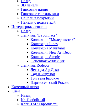
Назад
3D панели
Гипсовые панно
Гипсовые светильники
Панели в покрытии
Панели с подсветкой
Интерьерная лепнина
Назад
Лепнина "Европласт"
Коллекция "Модернистик"
Коллекция Lines
Коллекция Mauritania
Коллекция New Art Deco
Коллекция Simple
Основная коллекция
Лепнина Rodecor
Легенда Ар-Деко
Сад Шинуазри
Три века Барокко
Царскосельский Рококо
Каменный шпон
Клей
Назад
Клей обойный
Клей ТМ "Европласт"