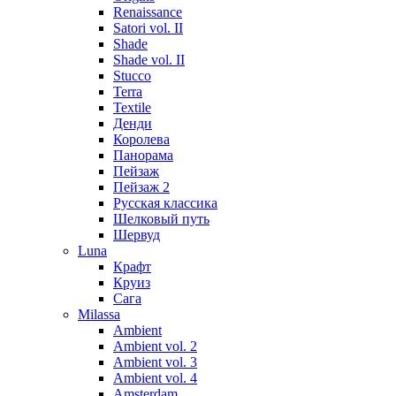
Renaissance
Satori vol. II
Shade
Shade vol. II
Stucco
Terra
Textile
Денди
Королева
Панорама
Пейзаж
Пейзаж 2
Русская классика
Шелковый путь
Шервуд
Luna
Крафт
Круиз
Сага
Milassa
Ambient
Ambient vol. 2
Ambient vol. 3
Ambient vol. 4
Amsterdam