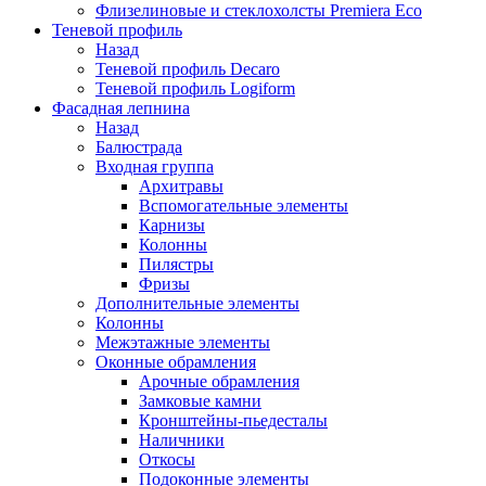
Флизелиновые и стеклохолсты Premiera Eco
Теневой профиль
Назад
Теневой профиль Decaro
Теневой профиль Logiform
Фасадная лепнина
Назад
Балюстрада
Входная группа
Архитравы
Вспомогательные элементы
Карнизы
Колонны
Пилястры
Фризы
Дополнительные элементы
Колонны
Межэтажные элементы
Оконные обрамления
Арочные обрамления
Замковые камни
Кронштейны-пьедесталы
Наличники
Откосы
Подоконные элементы