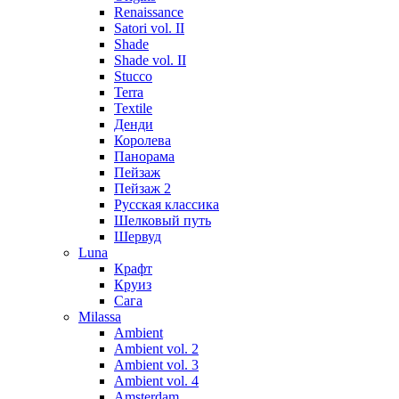
Renaissance
Satori vol. II
Shade
Shade vol. II
Stucco
Terra
Textile
Денди
Королева
Панорама
Пейзаж
Пейзаж 2
Русская классика
Шелковый путь
Шервуд
Luna
Крафт
Круиз
Сага
Milassa
Ambient
Ambient vol. 2
Ambient vol. 3
Ambient vol. 4
Amsterdam