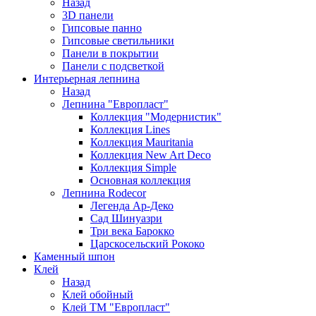
Назад
3D панели
Гипсовые панно
Гипсовые светильники
Панели в покрытии
Панели с подсветкой
Интерьерная лепнина
Назад
Лепнина "Европласт"
Коллекция "Модернистик"
Коллекция Lines
Коллекция Mauritania
Коллекция New Art Deco
Коллекция Simple
Основная коллекция
Лепнина Rodecor
Легенда Ар-Деко
Сад Шинуазри
Три века Барокко
Царскосельский Рококо
Каменный шпон
Клей
Назад
Клей обойный
Клей ТМ "Европласт"