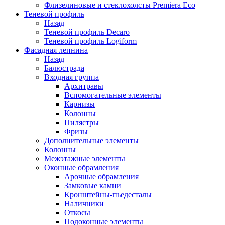
Флизелиновые и стеклохолсты Premiera Eco
Теневой профиль
Назад
Теневой профиль Decaro
Теневой профиль Logiform
Фасадная лепнина
Назад
Балюстрада
Входная группа
Архитравы
Вспомогательные элементы
Карнизы
Колонны
Пилястры
Фризы
Дополнительные элементы
Колонны
Межэтажные элементы
Оконные обрамления
Арочные обрамления
Замковые камни
Кронштейны-пьедесталы
Наличники
Откосы
Подоконные элементы