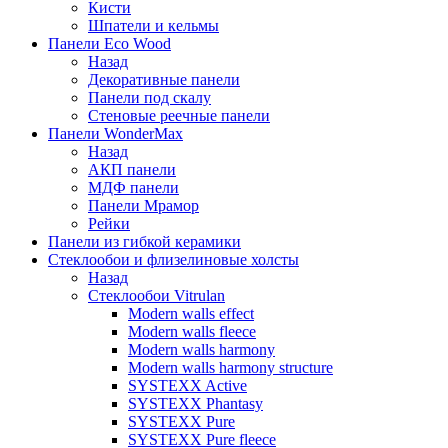
Кисти
Шпатели и кельмы
Панели Eco Wood
Назад
Декоративные панели
Панели под скалу
Стеновые реечные панели
Панели WonderMax
Назад
АКП панели
МДФ панели
Панели Мрамор
Рейки
Панели из гибкой керамики
Стеклообои и флизелиновые холсты
Назад
Стеклообои Vitrulan
Modern walls effect
Modern walls fleece
Modern walls harmony
Modern walls harmony structure
SYSTEXX Active
SYSTEXX Phantasy
SYSTEXX Pure
SYSTEXX Pure fleece