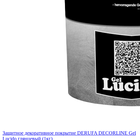
Защитное декоративное покрытие DERUFA DECORLINE Gel
Lucido глянцевый (1кг)