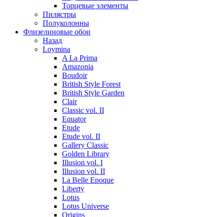
Торцевые элементы
Пилястры
Полуколонны
Флизелиновые обои
Назад
Loymina
A La Prima
Amazonia
Boudoir
British Style Forest
British Style Garden
Clair
Classic vol. II
Equator
Etude
Etude vol. II
Gallery Classic
Golden Library
Illusion vol. I
Illusion vol. II
La Belle Epoque
Liberty
Lotus
Lotus Universe
Origins