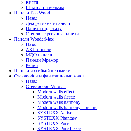
Кисти
Шпатели и кельмы
Панели Eco Wood
Назад
Декоративные панели
Панели под скалу
Стеновые реечные панели
Панели WonderMax
Назад
АКП панели
МДФ панели
Панели Мрамор
Рейки
Панели из гибкой керамики
Стеклообои и флизелиновые холсты
Назад
Стеклообои Vitrulan
Modern walls effect
Modern walls fleece
Modern walls harmony
Modern walls harmony structure
SYSTEXX Active
SYSTEXX Phantasy
SYSTEXX Pure
SYSTEXX Pure fleece