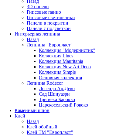
Назад
3D панели
Гипсовые панно
Гипсовые светильники
Панели в покрытии
Панели с подсветкой
Интерьерная лепнина
Назад
Лепнина "Европласт"
Коллекция "Модернистик"
Коллекция Lines
Коллекция Mauritania
Коллекция New Art Deco
Коллекция Simple
Основная коллекция
Лепнина Rodecor
Легенда Ар-Деко
Сад Шинуазри
Три века Барокко
Царскосельский Рококо
Каменный шпон
Клей
Назад
Клей обойный
Клей ТМ "Европласт"