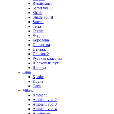
Renaissance
Satori vol. II
Shade
Shade vol. II
Stucco
Terra
Textile
Денди
Королева
Панорама
Пейзаж
Пейзаж 2
Русская классика
Шелковый путь
Шервуд
Luna
Крафт
Круиз
Сага
Milassa
Ambient
Ambient vol. 2
Ambient vol. 3
Ambient vol. 4
Amsterdam