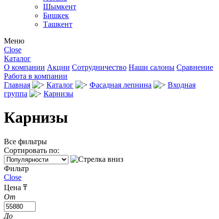
Шымкент
Бишкек
Ташкент
Меню
Close
Каталог
О компании
Акции
Сотрудничество
Наши салоны
Сравнение
Работа в компании
Главная
Каталог
Фасадная лепнина
Входная
группа
Карнизы
Карнизы
Все фильтры
Сортировать по:
Фильтр
Close
Цена ₸
От
До