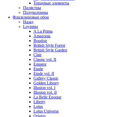
Торцевые элементы
Пилястры
Полуколонны
Флизелиновые обои
Назад
Loymina
A La Prima
Amazonia
Boudoir
British Style Forest
British Style Garden
Clair
Classic vol. II
Equator
Etude
Etude vol. II
Gallery Classic
Golden Library
Illusion vol. I
Illusion vol. II
La Belle Epoque
Liberty
Lotus
Lotus Universe
Origins