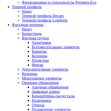
Флизелиновые и стеклохолсты Premiera Eco
Теневой профиль
Назад
Теневой профиль Decaro
Теневой профиль Logiform
Фасадная лепнина
Назад
Балюстрада
Входная группа
Архитравы
Вспомогательные элементы
Карнизы
Колонны
Пилястры
Фризы
Дополнительные элементы
Колонны
Межэтажные элементы
Оконные обрамления
Арочные обрамления
Замковые камни
Кронштейны-пьедесталы
Наличники
Откосы
Подоконные элементы