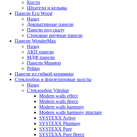
Кисти
Шпатели и кельмы
Панели Eco Wood
Назад
Декоративные панели
Панели под скалу
Стеновые реечные панели
Панели WonderMax
Назад
АКП панели
МДФ панели
Панели Мрамор
Рейки
Панели из гибкой керамики
Стеклообои и флизелиновые холсты
Назад
Стеклообои Vitrulan
Modern walls effect
Modern walls fleece
Modern walls harmony
Modern walls harmony structure
SYSTEXX Active
SYSTEXX Phantasy
SYSTEXX Pure
SYSTEXX Pure fleece