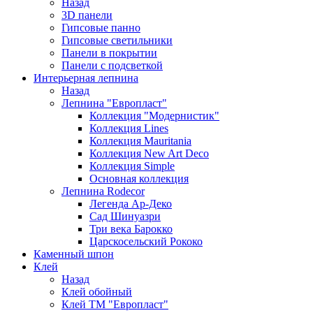
Назад
3D панели
Гипсовые панно
Гипсовые светильники
Панели в покрытии
Панели с подсветкой
Интерьерная лепнина
Назад
Лепнина "Европласт"
Коллекция "Модернистик"
Коллекция Lines
Коллекция Mauritania
Коллекция New Art Deco
Коллекция Simple
Основная коллекция
Лепнина Rodecor
Легенда Ар-Деко
Сад Шинуазри
Три века Барокко
Царскосельский Рококо
Каменный шпон
Клей
Назад
Клей обойный
Клей ТМ "Европласт"