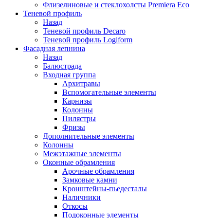
Флизелиновые и стеклохолсты Premiera Eco
Теневой профиль
Назад
Теневой профиль Decaro
Теневой профиль Logiform
Фасадная лепнина
Назад
Балюстрада
Входная группа
Архитравы
Вспомогательные элементы
Карнизы
Колонны
Пилястры
Фризы
Дополнительные элементы
Колонны
Межэтажные элементы
Оконные обрамления
Арочные обрамления
Замковые камни
Кронштейны-пьедесталы
Наличники
Откосы
Подоконные элементы