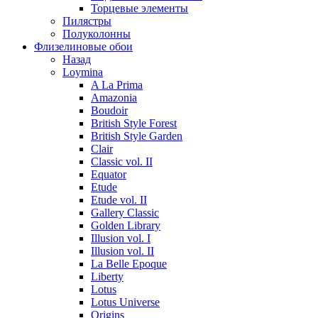
Торцевые элементы
Пилястры
Полуколонны
Флизелиновые обои
Назад
Loymina
A La Prima
Amazonia
Boudoir
British Style Forest
British Style Garden
Clair
Classic vol. II
Equator
Etude
Etude vol. II
Gallery Classic
Golden Library
Illusion vol. I
Illusion vol. II
La Belle Epoque
Liberty
Lotus
Lotus Universe
Origins