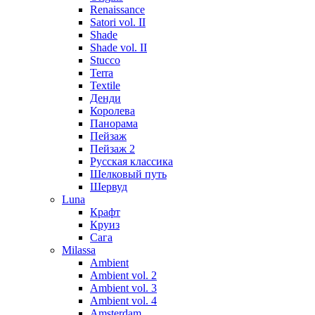
Renaissance
Satori vol. II
Shade
Shade vol. II
Stucco
Terra
Textile
Денди
Королева
Панорама
Пейзаж
Пейзаж 2
Русская классика
Шелковый путь
Шервуд
Luna
Крафт
Круиз
Сага
Milassa
Ambient
Ambient vol. 2
Ambient vol. 3
Ambient vol. 4
Amsterdam