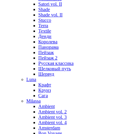
Satori vol. II
Shade
Shade vol. II
Stucco
Terra
Textile
Денди
Королева
Панорама
Пейзаж
Пейзаж 2
Русская классика
Шелковый путь
Шервуд
Luna
Крафт
Круиз
Сага
Milassa
Ambient
Ambient vol. 2
Ambient vol. 3
Ambient vol. 4
Amsterdam
Bon Voyage