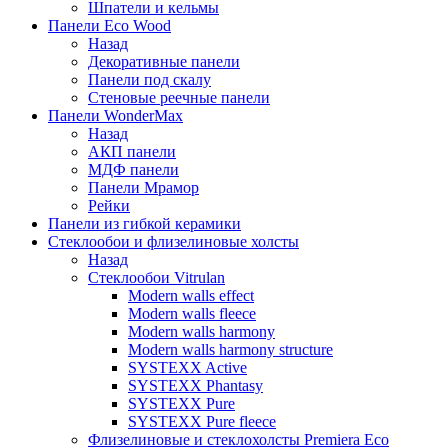
Шпатели и кельмы
Панели Eco Wood
Назад
Декоративные панели
Панели под скалу
Стеновые реечные панели
Панели WonderMax
Назад
АКП панели
МДФ панели
Панели Мрамор
Рейки
Панели из гибкой керамики
Стеклообои и флизелиновые холсты
Назад
Стеклообои Vitrulan
Modern walls effect
Modern walls fleece
Modern walls harmony
Modern walls harmony structure
SYSTEXX Active
SYSTEXX Phantasy
SYSTEXX Pure
SYSTEXX Pure fleece
Флизелиновые и стеклохолсты Premiera Eco