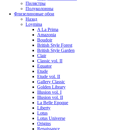
Пилястры
Полуколонны
Флизелиновые обои
Назад
Loymina
A La Prima
Amazonia
Boudoir
British Style Forest
British Style Garden
Clair
Classic vol. II
Equator
Etude
Etude vol. II
Gallery Classic
Golden Library
Illusion vol. I
Illusion vol. II
La Belle Epoque
Liberty
Lotus
Lotus Universe
Origins
Renaissance