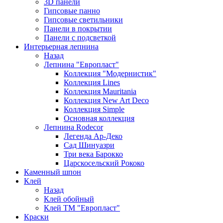
3D панели
Гипсовые панно
Гипсовые светильники
Панели в покрытии
Панели с подсветкой
Интерьерная лепнина
Назад
Лепнина "Европласт"
Коллекция "Модернистик"
Коллекция Lines
Коллекция Mauritania
Коллекция New Art Deco
Коллекция Simple
Основная коллекция
Лепнина Rodecor
Легенда Ар-Деко
Сад Шинуазри
Три века Барокко
Царскосельский Рококо
Каменный шпон
Клей
Назад
Клей обойный
Клей ТМ "Европласт"
Краски