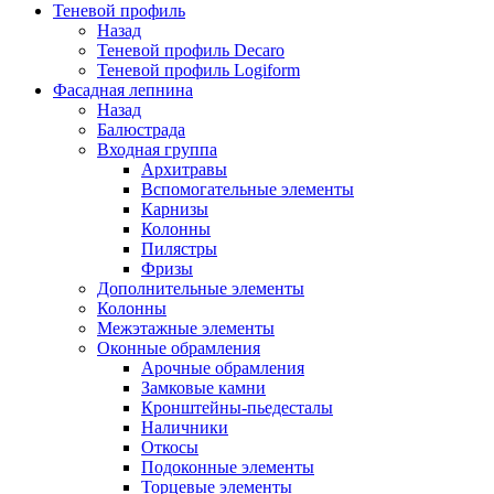
Теневой профиль
Назад
Теневой профиль Decaro
Теневой профиль Logiform
Фасадная лепнина
Назад
Балюстрада
Входная группа
Архитравы
Вспомогательные элементы
Карнизы
Колонны
Пилястры
Фризы
Дополнительные элементы
Колонны
Межэтажные элементы
Оконные обрамления
Арочные обрамления
Замковые камни
Кронштейны-пьедесталы
Наличники
Откосы
Подоконные элементы
Торцевые элементы