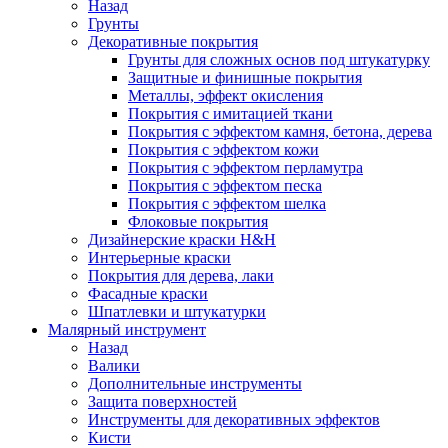
Назад
Грунты
Декоративные покрытия
Грунты для сложных основ под штукатурку
Защитные и финишные покрытия
Металлы, эффект окисления
Покрытия с имитацией ткани
Покрытия с эффектом камня, бетона, дерева
Покрытия с эффектом кожи
Покрытия с эффектом перламутра
Покрытия с эффектом песка
Покрытия с эффектом шелка
Флоковые покрытия
Дизайнерские краски H&H
Интерьерные краски
Покрытия для дерева, лаки
Фасадные краски
Шпатлевки и штукатурки
Малярный инструмент
Назад
Валики
Дополнительные инструменты
Защита поверхностей
Инструменты для декоративных эффектов
Кисти