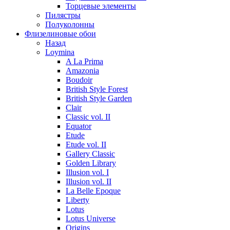
Торцевые элементы
Пилястры
Полуколонны
Флизелиновые обои
Назад
Loymina
A La Prima
Amazonia
Boudoir
British Style Forest
British Style Garden
Clair
Classic vol. II
Equator
Etude
Etude vol. II
Gallery Classic
Golden Library
Illusion vol. I
Illusion vol. II
La Belle Epoque
Liberty
Lotus
Lotus Universe
Origins