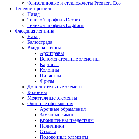
Флизелиновые и стеклохолсты Premiera Eco
Теневой профиль
Назад
Теневой профиль Decaro
Теневой профиль Logiform
Фасадная лепнина
Назад
Балюстрада
Входная группа
Архитравы
Вспомогательные элементы
Карнизы
Колонны
Пилястры
Фризы
Дополнительные элементы
Колонны
Межэтажные элементы
Оконные обрамления
Арочные обрамления
Замковые камни
Кронштейны-пьедесталы
Наличники
Откосы
Подоконные элементы