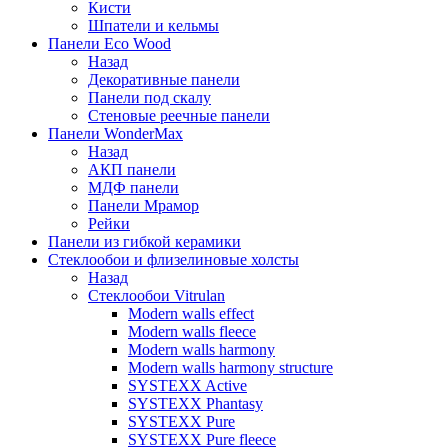
Кисти
Шпатели и кельмы
Панели Eco Wood
Назад
Декоративные панели
Панели под скалу
Стеновые реечные панели
Панели WonderMax
Назад
АКП панели
МДФ панели
Панели Мрамор
Рейки
Панели из гибкой керамики
Стеклообои и флизелиновые холсты
Назад
Стеклообои Vitrulan
Modern walls effect
Modern walls fleece
Modern walls harmony
Modern walls harmony structure
SYSTEXX Active
SYSTEXX Phantasy
SYSTEXX Pure
SYSTEXX Pure fleece