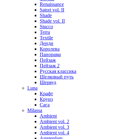
Renaissance
Satori vol. II
Shade
Shade vol. II
Stucco
Terra
Textile
Денди
Королева
Панорама
Пейзаж
Пейзаж 2
Русская классика
Шелковый путь
Шервуд
Luna
Крафт
Круиз
Сага
Milassa
Ambient
Ambient vol. 2
Ambient vol. 3
Ambient vol. 4
Amsterdam