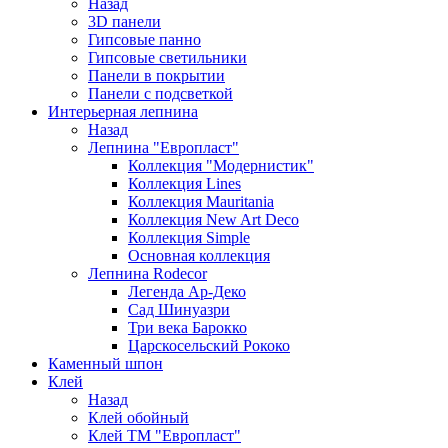
Назад
3D панели
Гипсовые панно
Гипсовые светильники
Панели в покрытии
Панели с подсветкой
Интерьерная лепнина
Назад
Лепнина "Европласт"
Коллекция "Модернистик"
Коллекция Lines
Коллекция Mauritania
Коллекция New Art Deco
Коллекция Simple
Основная коллекция
Лепнина Rodecor
Легенда Ар-Деко
Сад Шинуазри
Три века Барокко
Царскосельский Рококо
Каменный шпон
Клей
Назад
Клей обойный
Клей ТМ "Европласт"