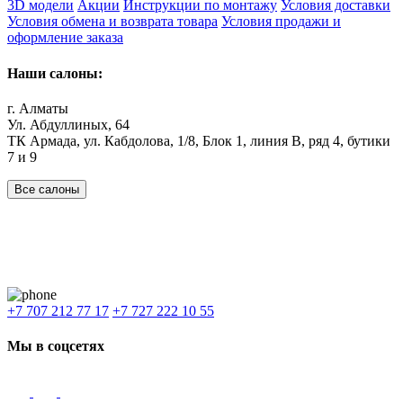
3D модели
Акции
Инструкции по монтажу
Условия доставки
Условия обмена и возврата товара
Условия продажи и
оформление заказа
Наши салоны:
г. Алматы
Ул. Абдуллиных, 64
ТК Армада, ул. Кабдолова, 1/8, Блок 1, линия В, ряд 4, бутики
7 и 9
Все салоны
Наши филиалы:
Алматы
,
Астана
,
Шымкент
,
Бишкек
,
Ташкент
Доставка: Караганда, Актобе, Атырау, Актау и весь Казахстан.
+7 707 212 77 17
+7 727 222 10 55
Мы в соцсетях