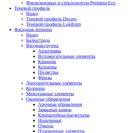
Флизелиновые и стеклохолсты Premiera Eco
Теневой профиль
Назад
Теневой профиль Decaro
Теневой профиль Logiform
Фасадная лепнина
Назад
Балюстрада
Входная группа
Архитравы
Вспомогательные элементы
Карнизы
Колонны
Пилястры
Фризы
Дополнительные элементы
Колонны
Межэтажные элементы
Оконные обрамления
Арочные обрамления
Замковые камни
Кронштейны-пьедесталы
Наличники
Откосы
Подоконные элементы