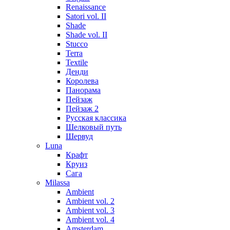
Renaissance
Satori vol. II
Shade
Shade vol. II
Stucco
Terra
Textile
Денди
Королева
Панорама
Пейзаж
Пейзаж 2
Русская классика
Шелковый путь
Шервуд
Luna
Крафт
Круиз
Сага
Milassa
Ambient
Ambient vol. 2
Ambient vol. 3
Ambient vol. 4
Amsterdam