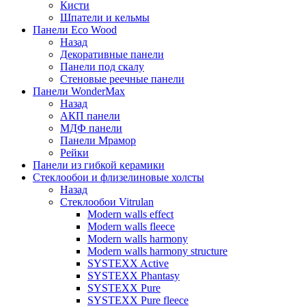
Кисти
Шпатели и кельмы
Панели Eco Wood
Назад
Декоративные панели
Панели под скалу
Стеновые реечные панели
Панели WonderMax
Назад
АКП панели
МДФ панели
Панели Мрамор
Рейки
Панели из гибкой керамики
Стеклообои и флизелиновые холсты
Назад
Стеклообои Vitrulan
Modern walls effect
Modern walls fleece
Modern walls harmony
Modern walls harmony structure
SYSTEXX Active
SYSTEXX Phantasy
SYSTEXX Pure
SYSTEXX Pure fleece