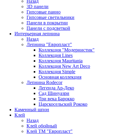
Назад
3D панели
Гипсовые панно
Гипсовые светильники
Панели в покрытии
Панели с подсветкой
Интерьерная лепнина
Назад
Лепнина "Европласт"
Коллекция "Модернистик"
Коллекция Lines
Коллекция Mauritania
Коллекция New Art Deco
Коллекция Simple
Основная коллекция
Лепнина Rodecor
Легенда Ар-Деко
Сад Шинуазри
Три века Барокко
Царскосельский Рококо
Каменный шпон
Клей
Назад
Клей обойный
Клей ТМ "Европласт"