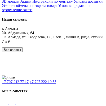
3D модели
Акции
Инструкции по монтажу
Условия доставки
Условия обмена и возврата товара
Условия продажи и
оформление заказа
Наши салоны:
г. Алматы
Ул. Абдуллиных, 64
ТК Армада, ул. Кабдолова, 1/8, Блок 1, линия В, ряд 4, бутики
7 и 9
Все салоны
Наши филиалы:
Алматы
,
Астана
,
Шымкент
,
Бишкек
,
Ташкент
Доставка: Караганда, Актобе, Атырау, Актау и весь Казахстан.
+7 707 212 77 17
+7 727 222 10 55
Мы в соцсетях