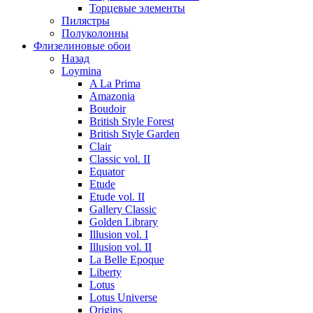
Торцевые элементы
Пилястры
Полуколонны
Флизелиновые обои
Назад
Loymina
A La Prima
Amazonia
Boudoir
British Style Forest
British Style Garden
Clair
Classic vol. II
Equator
Etude
Etude vol. II
Gallery Classic
Golden Library
Illusion vol. I
Illusion vol. II
La Belle Epoque
Liberty
Lotus
Lotus Universe
Origins