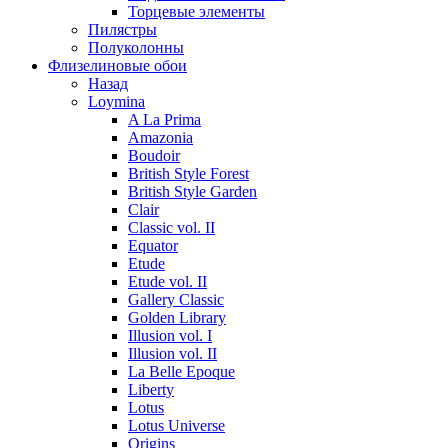
Торцевые элементы
Пилястры
Полуколонны
Флизелиновые обои
Назад
Loymina
A La Prima
Amazonia
Boudoir
British Style Forest
British Style Garden
Clair
Classic vol. II
Equator
Etude
Etude vol. II
Gallery Classic
Golden Library
Illusion vol. I
Illusion vol. II
La Belle Epoque
Liberty
Lotus
Lotus Universe
Origins