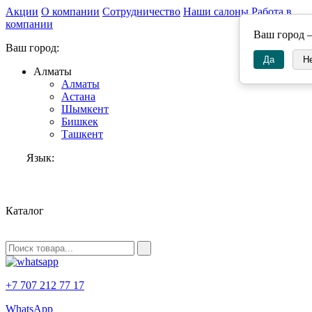
Акции
О компании
Сотрудничество
Наши салоны
Работа в
компании
Ваш город
Ваш город:
Да
Н
Алматы
Алматы
Астана
Шымкент
Бишкек
Ташкент
Язык:
RU
Каталог
+7 707 212 77 17
WhatsApp