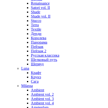
Renaissance
Satori vol. II
Shade
Shade vol. II
Stucco
Terra
Textile
Денди
Королева
Панорама
Пейзаж
Пейзаж 2
Русская классика
Шелковый путь
Шервуд
Luna
Крафт
Круиз
Сага
Milassa
Ambient
Ambient vol. 2
Ambient vol. 3
Ambient vol. 4
Amsterdam