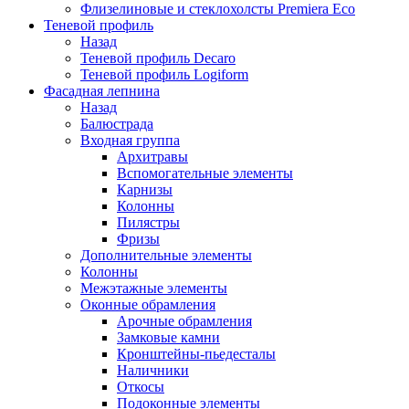
Флизелиновые и стеклохолсты Premiera Eco
Теневой профиль
Назад
Теневой профиль Decaro
Теневой профиль Logiform
Фасадная лепнина
Назад
Балюстрада
Входная группа
Архитравы
Вспомогательные элементы
Карнизы
Колонны
Пилястры
Фризы
Дополнительные элементы
Колонны
Межэтажные элементы
Оконные обрамления
Арочные обрамления
Замковые камни
Кронштейны-пьедесталы
Наличники
Откосы
Подоконные элементы