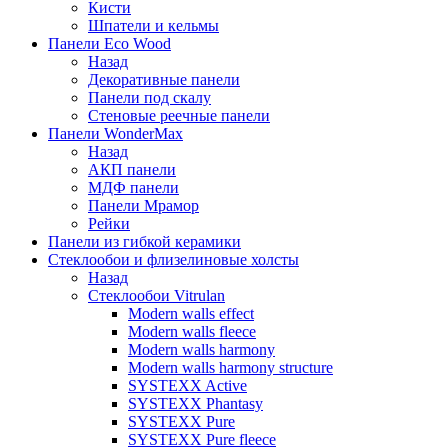
Кисти
Шпатели и кельмы
Панели Eco Wood
Назад
Декоративные панели
Панели под скалу
Стеновые реечные панели
Панели WonderMax
Назад
АКП панели
МДФ панели
Панели Мрамор
Рейки
Панели из гибкой керамики
Стеклообои и флизелиновые холсты
Назад
Стеклообои Vitrulan
Modern walls effect
Modern walls fleece
Modern walls harmony
Modern walls harmony structure
SYSTEXX Active
SYSTEXX Phantasy
SYSTEXX Pure
SYSTEXX Pure fleece