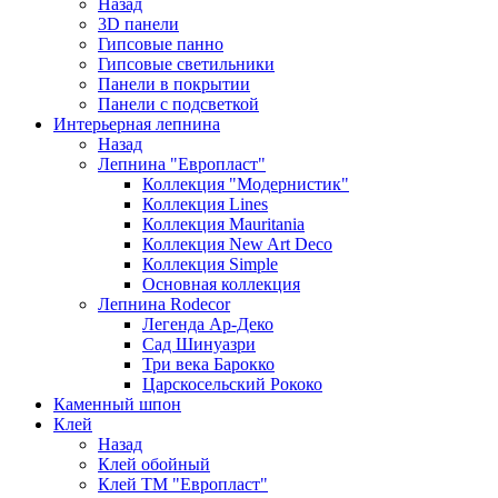
Назад
3D панели
Гипсовые панно
Гипсовые светильники
Панели в покрытии
Панели с подсветкой
Интерьерная лепнина
Назад
Лепнина "Европласт"
Коллекция "Модернистик"
Коллекция Lines
Коллекция Mauritania
Коллекция New Art Deco
Коллекция Simple
Основная коллекция
Лепнина Rodecor
Легенда Ар-Деко
Сад Шинуазри
Три века Барокко
Царскосельский Рококо
Каменный шпон
Клей
Назад
Клей обойный
Клей ТМ "Европласт"