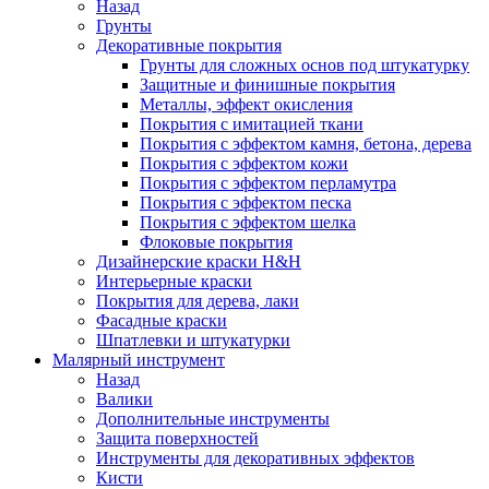
Назад
Грунты
Декоративные покрытия
Грунты для сложных основ под штукатурку
Защитные и финишные покрытия
Металлы, эффект окисления
Покрытия с имитацией ткани
Покрытия с эффектом камня, бетона, дерева
Покрытия с эффектом кожи
Покрытия с эффектом перламутра
Покрытия с эффектом песка
Покрытия с эффектом шелка
Флоковые покрытия
Дизайнерские краски H&H
Интерьерные краски
Покрытия для дерева, лаки
Фасадные краски
Шпатлевки и штукатурки
Малярный инструмент
Назад
Валики
Дополнительные инструменты
Защита поверхностей
Инструменты для декоративных эффектов
Кисти