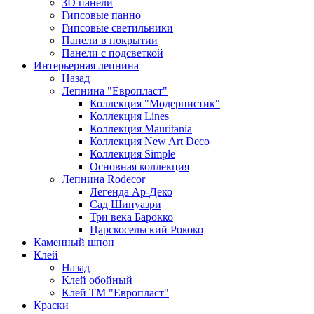
3D панели
Гипсовые панно
Гипсовые светильники
Панели в покрытии
Панели с подсветкой
Интерьерная лепнина
Назад
Лепнина "Европласт"
Коллекция "Модернистик"
Коллекция Lines
Коллекция Mauritania
Коллекция New Art Deco
Коллекция Simple
Основная коллекция
Лепнина Rodecor
Легенда Ар-Деко
Сад Шинуазри
Три века Барокко
Царскосельский Рококо
Каменный шпон
Клей
Назад
Клей обойный
Клей ТМ "Европласт"
Краски