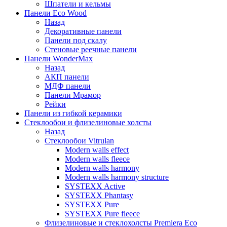
Шпатели и кельмы
Панели Eco Wood
Назад
Декоративные панели
Панели под скалу
Стеновые реечные панели
Панели WonderMax
Назад
АКП панели
МДФ панели
Панели Мрамор
Рейки
Панели из гибкой керамики
Стеклообои и флизелиновые холсты
Назад
Стеклообои Vitrulan
Modern walls effect
Modern walls fleece
Modern walls harmony
Modern walls harmony structure
SYSTEXX Active
SYSTEXX Phantasy
SYSTEXX Pure
SYSTEXX Pure fleece
Флизелиновые и стеклохолсты Premiera Eco