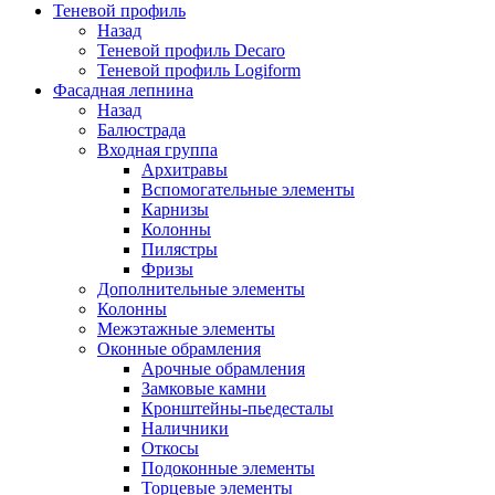
Теневой профиль
Назад
Теневой профиль Decaro
Теневой профиль Logiform
Фасадная лепнина
Назад
Балюстрада
Входная группа
Архитравы
Вспомогательные элементы
Карнизы
Колонны
Пилястры
Фризы
Дополнительные элементы
Колонны
Межэтажные элементы
Оконные обрамления
Арочные обрамления
Замковые камни
Кронштейны-пьедесталы
Наличники
Откосы
Подоконные элементы
Торцевые элементы