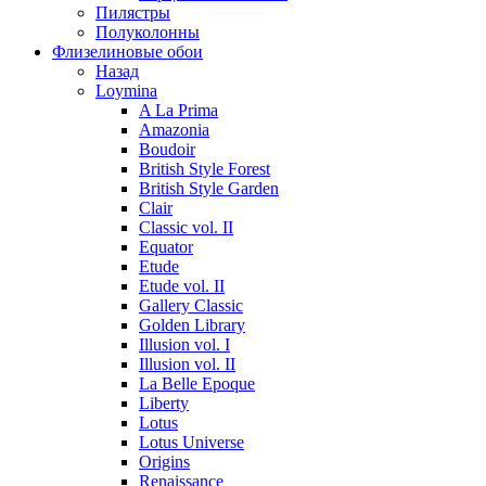
Пилястры
Полуколонны
Флизелиновые обои
Назад
Loymina
A La Prima
Amazonia
Boudoir
British Style Forest
British Style Garden
Clair
Classic vol. II
Equator
Etude
Etude vol. II
Gallery Classic
Golden Library
Illusion vol. I
Illusion vol. II
La Belle Epoque
Liberty
Lotus
Lotus Universe
Origins
Renaissance