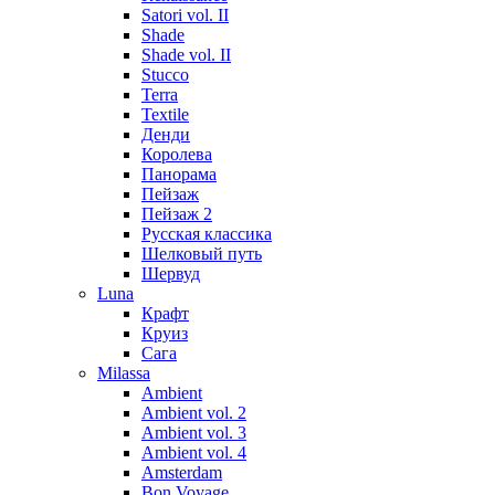
Satori vol. II
Shade
Shade vol. II
Stucco
Terra
Textile
Денди
Королева
Панорама
Пейзаж
Пейзаж 2
Русская классика
Шелковый путь
Шервуд
Luna
Крафт
Круиз
Сага
Milassa
Ambient
Ambient vol. 2
Ambient vol. 3
Ambient vol. 4
Amsterdam
Bon Voyage