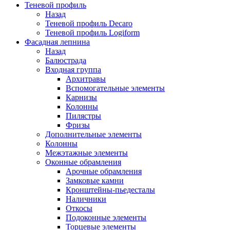
Теневой профиль
Назад
Теневой профиль Decaro
Теневой профиль Logiform
Фасадная лепнина
Назад
Балюстрада
Входная группа
Архитравы
Вспомогательные элементы
Карнизы
Колонны
Пилястры
Фризы
Дополнительные элементы
Колонны
Межэтажные элементы
Оконные обрамления
Арочные обрамления
Замковые камни
Кронштейны-пьедесталы
Наличники
Откосы
Подоконные элементы
Торцевые элементы