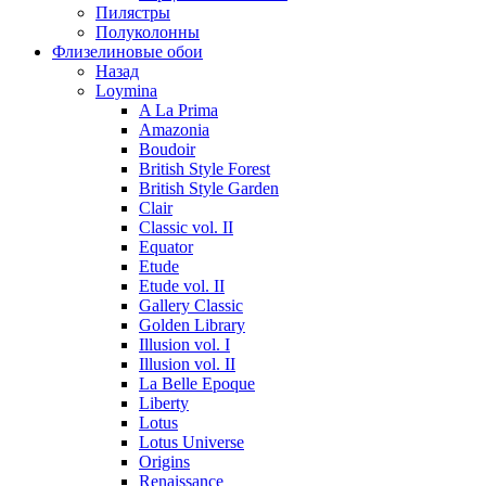
Пилястры
Полуколонны
Флизелиновые обои
Назад
Loymina
A La Prima
Amazonia
Boudoir
British Style Forest
British Style Garden
Clair
Classic vol. II
Equator
Etude
Etude vol. II
Gallery Classic
Golden Library
Illusion vol. I
Illusion vol. II
La Belle Epoque
Liberty
Lotus
Lotus Universe
Origins
Renaissance