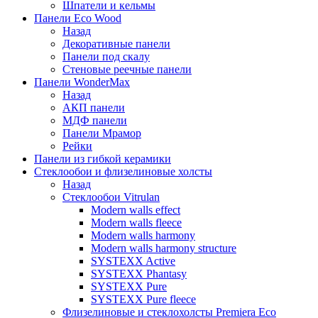
Шпатели и кельмы
Панели Eco Wood
Назад
Декоративные панели
Панели под скалу
Стеновые реечные панели
Панели WonderMax
Назад
АКП панели
МДФ панели
Панели Мрамор
Рейки
Панели из гибкой керамики
Стеклообои и флизелиновые холсты
Назад
Стеклообои Vitrulan
Modern walls effect
Modern walls fleece
Modern walls harmony
Modern walls harmony structure
SYSTEXX Active
SYSTEXX Phantasy
SYSTEXX Pure
SYSTEXX Pure fleece
Флизелиновые и стеклохолсты Premiera Eco