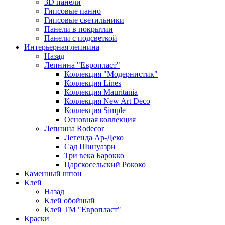
3D панели
Гипсовые панно
Гипсовые светильники
Панели в покрытии
Панели с подсветкой
Интерьерная лепнина
Назад
Лепнина "Европласт"
Коллекция "Модернистик"
Коллекция Lines
Коллекция Mauritania
Коллекция New Art Deco
Коллекция Simple
Основная коллекция
Лепнина Rodecor
Легенда Ар-Деко
Сад Шинуазри
Три века Барокко
Царскосельский Рококо
Каменный шпон
Клей
Назад
Клей обойный
Клей ТМ "Европласт"
Краски