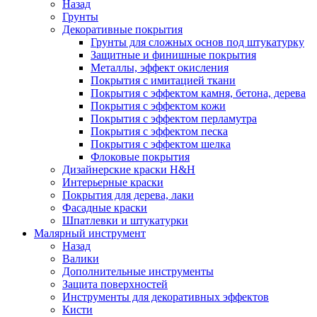
Назад
Грунты
Декоративные покрытия
Грунты для сложных основ под штукатурку
Защитные и финишные покрытия
Металлы, эффект окисления
Покрытия с имитацией ткани
Покрытия с эффектом камня, бетона, дерева
Покрытия с эффектом кожи
Покрытия с эффектом перламутра
Покрытия с эффектом песка
Покрытия с эффектом шелка
Флоковые покрытия
Дизайнерские краски H&H
Интерьерные краски
Покрытия для дерева, лаки
Фасадные краски
Шпатлевки и штукатурки
Малярный инструмент
Назад
Валики
Дополнительные инструменты
Защита поверхностей
Инструменты для декоративных эффектов
Кисти