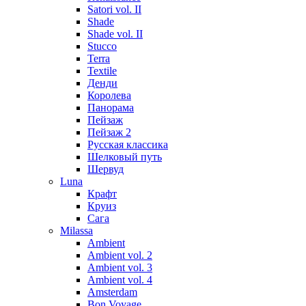
Satori vol. II
Shade
Shade vol. II
Stucco
Terra
Textile
Денди
Королева
Панорама
Пейзаж
Пейзаж 2
Русская классика
Шелковый путь
Шервуд
Luna
Крафт
Круиз
Сага
Milassa
Ambient
Ambient vol. 2
Ambient vol. 3
Ambient vol. 4
Amsterdam
Bon Voyage