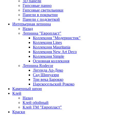
3D панели
Гипсовые панно
Гипсовые светильники
Панели в покрытии
Панели с подсветкой
Интерьерная лепнина
Назад
Лепнина "Европласт"
Коллекция "Модернистик"
Коллекция Lines
Коллекция Mauritania
Коллекция New Art Deco
Коллекция Simple
Основная коллекция
Лепнина Rodecor
Легенда Ар-Деко
Сад Шинуазри
Три века Барокко
Царскосельский Рококо
Каменный шпон
Клей
Назад
Клей обойный
Клей ТМ "Европласт"
Краски