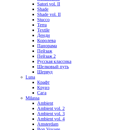
Satori vol. II
Shade
Shade vol. II
Stucco
Terra
Textile
Денди
Королева
Панорама
Пейзаж
Пейзаж 2
Русская классика
Шелковый путь
Шервуд
Luna
Крафт
Круиз
Сага
Milassa
Ambient
Ambient vol. 2
Ambient vol. 3
Ambient vol. 4
Amsterdam
Bon Voyage