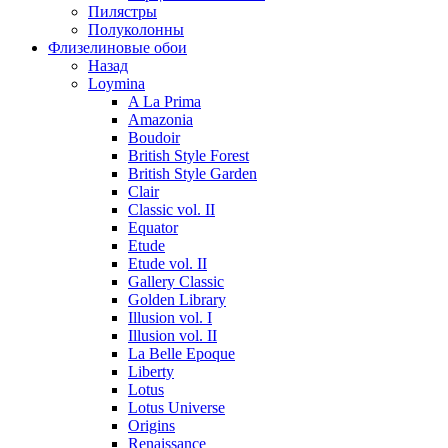
Пилястры
Полуколонны
Флизелиновые обои
Назад
Loymina
A La Prima
Amazonia
Boudoir
British Style Forest
British Style Garden
Clair
Classic vol. II
Equator
Etude
Etude vol. II
Gallery Classic
Golden Library
Illusion vol. I
Illusion vol. II
La Belle Epoque
Liberty
Lotus
Lotus Universe
Origins
Renaissance