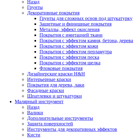
Назад
Грунты
Декоративные покрытия
Грунты для сложных основ под штукатурку
Защитные и финишные покрытия
Металлы, эффект окисления
Покрытия с имитацией ткани
Покрытия с эффектом камня, бетона, дерева
Покрытия с эффектом кожи
Покрытия с эффектом перламутра
Покрытия с эффектом песка
Покрытия с эффектом шелка
Флоковые покрытия
Дизайнерские краски H&H
Интерьерные краски
Покрытия для дерева, лаки
Фасадные краски
Шпатлевки и штукатурки
Малярный инструмент
Назад
Валики
Дополнительные инструменты
Защита поверхностей
Инструменты для декоративных эффектов
Кисти