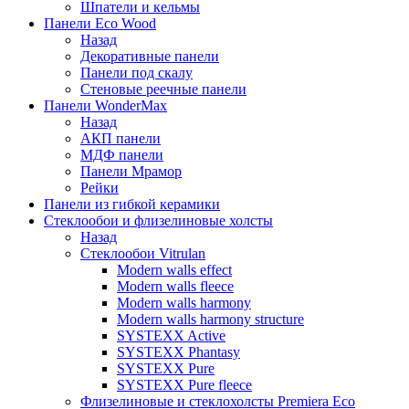
Шпатели и кельмы
Панели Eco Wood
Назад
Декоративные панели
Панели под скалу
Стеновые реечные панели
Панели WonderMax
Назад
АКП панели
МДФ панели
Панели Мрамор
Рейки
Панели из гибкой керамики
Стеклообои и флизелиновые холсты
Назад
Стеклообои Vitrulan
Modern walls effect
Modern walls fleece
Modern walls harmony
Modern walls harmony structure
SYSTEXX Active
SYSTEXX Phantasy
SYSTEXX Pure
SYSTEXX Pure fleece
Флизелиновые и стеклохолсты Premiera Eco