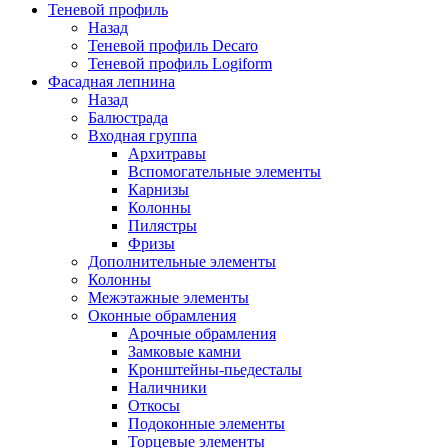
Теневой профиль
Назад
Теневой профиль Decaro
Теневой профиль Logiform
Фасадная лепнина
Назад
Балюстрада
Входная группа
Архитравы
Вспомогательные элементы
Карнизы
Колонны
Пилястры
Фризы
Дополнительные элементы
Колонны
Межэтажные элементы
Оконные обрамления
Арочные обрамления
Замковые камни
Кронштейны-пьедесталы
Наличники
Откосы
Подоконные элементы
Торцевые элементы