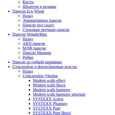
Кисти
Шпатели и кельмы
Панели Eco Wood
Назад
Декоративные панели
Панели под скалу
Стеновые реечные панели
Панели WonderMax
Назад
АКП панели
МДФ панели
Панели Мрамор
Рейки
Панели из гибкой керамики
Стеклообои и флизелиновые холсты
Назад
Стеклообои Vitrulan
Modern walls effect
Modern walls fleece
Modern walls harmony
Modern walls harmony structure
SYSTEXX Active
SYSTEXX Phantasy
SYSTEXX Pure
SYSTEXX Pure fleece