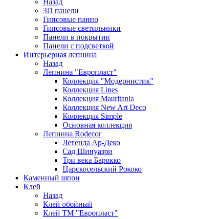
Назад
3D панели
Гипсовые панно
Гипсовые светильники
Панели в покрытии
Панели с подсветкой
Интерьерная лепнина
Назад
Лепнина "Европласт"
Коллекция "Модернистик"
Коллекция Lines
Коллекция Mauritania
Коллекция New Art Deco
Коллекция Simple
Основная коллекция
Лепнина Rodecor
Легенда Ар-Деко
Сад Шинуазри
Три века Барокко
Царскосельский Рококо
Каменный шпон
Клей
Назад
Клей обойный
Клей ТМ "Европласт"