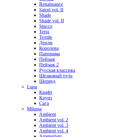
Renaissance
Satori vol. II
Shade
Shade vol. II
Stucco
Terra
Textile
Денди
Королева
Панорама
Пейзаж
Пейзаж 2
Русская классика
Шелковый путь
Шервуд
Luna
Крафт
Круиз
Сага
Milassa
Ambient
Ambient vol. 2
Ambient vol. 3
Ambient vol. 4
Amsterdam