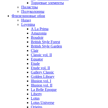
Торцевые элементы
Пилястры
Полуколонны
Флизелиновые обои
Назад
Loymina
A La Prima
Amazonia
Boudoir
British Style Forest
British Style Garden
Clair
Classic vol. II
Equator
Etude
Etude vol. II
Gallery Classic
Golden Library
Illusion vol. I
Illusion vol. II
La Belle Epoque
Liberty
Lotus
Lotus Universe
Origins