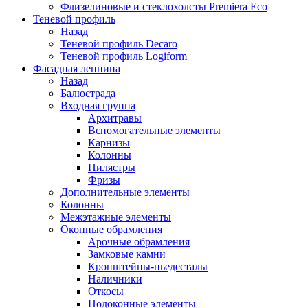
Флизелиновые и стеклохолсты Premiera Eco
Теневой профиль
Назад
Теневой профиль Decaro
Теневой профиль Logiform
Фасадная лепнина
Назад
Балюстрада
Входная группа
Архитравы
Вспомогательные элементы
Карнизы
Колонны
Пилястры
Фризы
Дополнительные элементы
Колонны
Межэтажные элементы
Оконные обрамления
Арочные обрамления
Замковые камни
Кронштейны-пьедесталы
Наличники
Откосы
Подоконные элементы