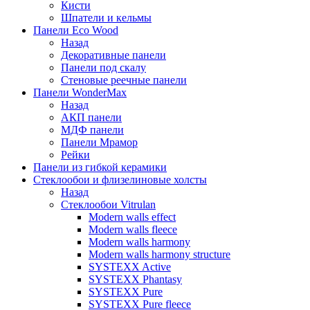
Кисти
Шпатели и кельмы
Панели Eco Wood
Назад
Декоративные панели
Панели под скалу
Стеновые реечные панели
Панели WonderMax
Назад
АКП панели
МДФ панели
Панели Мрамор
Рейки
Панели из гибкой керамики
Стеклообои и флизелиновые холсты
Назад
Стеклообои Vitrulan
Modern walls effect
Modern walls fleece
Modern walls harmony
Modern walls harmony structure
SYSTEXX Active
SYSTEXX Phantasy
SYSTEXX Pure
SYSTEXX Pure fleece