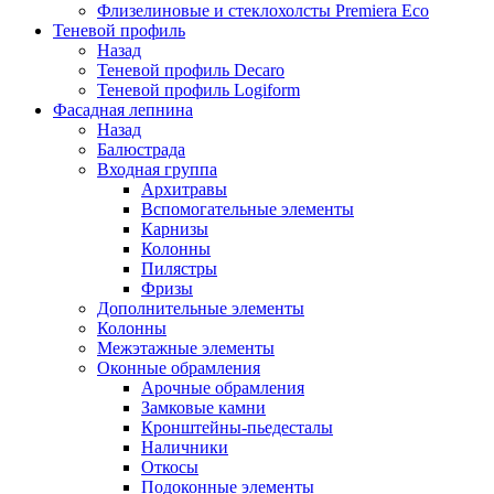
Флизелиновые и стеклохолсты Premiera Eco
Теневой профиль
Назад
Теневой профиль Decaro
Теневой профиль Logiform
Фасадная лепнина
Назад
Балюстрада
Входная группа
Архитравы
Вспомогательные элементы
Карнизы
Колонны
Пилястры
Фризы
Дополнительные элементы
Колонны
Межэтажные элементы
Оконные обрамления
Арочные обрамления
Замковые камни
Кронштейны-пьедесталы
Наличники
Откосы
Подоконные элементы