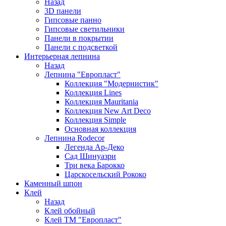
Назад
3D панели
Гипсовые панно
Гипсовые светильники
Панели в покрытии
Панели с подсветкой
Интерьерная лепнина
Назад
Лепнина "Европласт"
Коллекция "Модернистик"
Коллекция Lines
Коллекция Mauritania
Коллекция New Art Deco
Коллекция Simple
Основная коллекция
Лепнина Rodecor
Легенда Ар-Деко
Сад Шинуазри
Три века Барокко
Царскосельский Рококо
Каменный шпон
Клей
Назад
Клей обойный
Клей ТМ "Европласт"