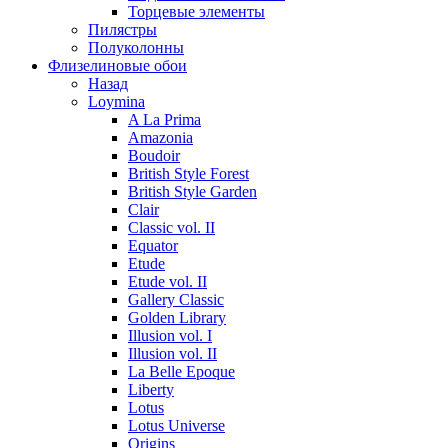
Торцевые элементы
Пилястры
Полуколонны
Флизелиновые обои
Назад
Loymina
A La Prima
Amazonia
Boudoir
British Style Forest
British Style Garden
Clair
Classic vol. II
Equator
Etude
Etude vol. II
Gallery Classic
Golden Library
Illusion vol. I
Illusion vol. II
La Belle Epoque
Liberty
Lotus
Lotus Universe
Origins