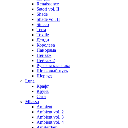
Renaissance
Satori vol. II
Shade
Shade vol. II
Stucco
Terra
Textile
Денди
Королева
Панорама
Пейзаж
Пейзаж 2
Русская классика
Шелковый путь
Шервуд
Luna
Крафт
Круиз
Сага
Milassa
Ambient
Ambient vol. 2
Ambient vol. 3
Ambient vol. 4
Amsterdam