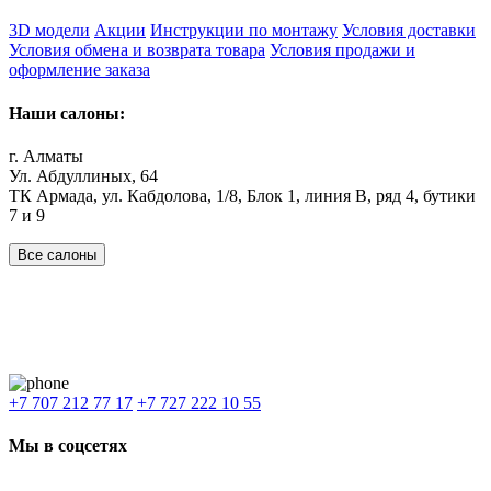
3D модели
Акции
Инструкции по монтажу
Условия доставки
Условия обмена и возврата товара
Условия продажи и
оформление заказа
Наши салоны:
г. Алматы
Ул. Абдуллиных, 64
ТК Армада, ул. Кабдолова, 1/8, Блок 1, линия В, ряд 4, бутики
7 и 9
Все салоны
Наши филиалы:
Алматы
,
Астана
,
Шымкент
,
Бишкек
,
Ташкент
Доставка: Караганда, Актобе, Атырау, Актау и весь Казахстан.
+7 707 212 77 17
+7 727 222 10 55
Мы в соцсетях