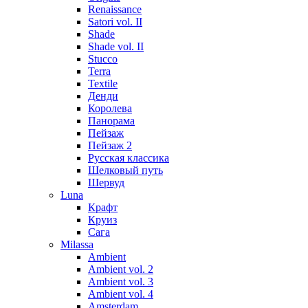
Renaissance
Satori vol. II
Shade
Shade vol. II
Stucco
Terra
Textile
Денди
Королева
Панорама
Пейзаж
Пейзаж 2
Русская классика
Шелковый путь
Шервуд
Luna
Крафт
Круиз
Сага
Milassa
Ambient
Ambient vol. 2
Ambient vol. 3
Ambient vol. 4
Amsterdam