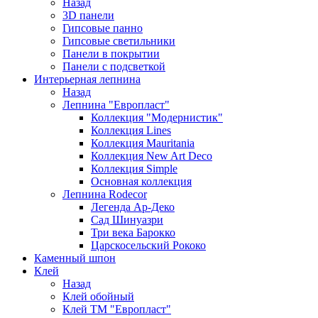
Назад
3D панели
Гипсовые панно
Гипсовые светильники
Панели в покрытии
Панели с подсветкой
Интерьерная лепнина
Назад
Лепнина "Европласт"
Коллекция "Модернистик"
Коллекция Lines
Коллекция Mauritania
Коллекция New Art Deco
Коллекция Simple
Основная коллекция
Лепнина Rodecor
Легенда Ар-Деко
Сад Шинуазри
Три века Барокко
Царскосельский Рококо
Каменный шпон
Клей
Назад
Клей обойный
Клей ТМ "Европласт"