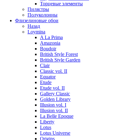
Торцевые элементы
Пилястры
Полуколонны
Флизелиновые обои
Назад
Loymina
A La Prima
Amazonia
Boudoir
British Style Forest
British Style Garden
Clair
Classic vol. II
Equator
Etude
Etude vol. II
Gallery Classic
Golden Library
Illusion vol. I
Illusion vol. II
La Belle Epoque
Liberty
Lotus
Lotus Universe
Origins