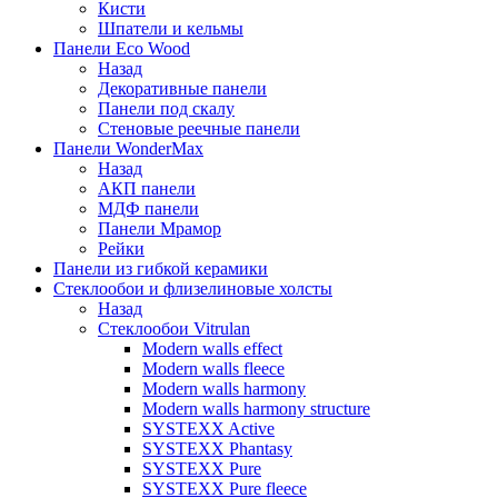
Кисти
Шпатели и кельмы
Панели Eco Wood
Назад
Декоративные панели
Панели под скалу
Стеновые реечные панели
Панели WonderMax
Назад
АКП панели
МДФ панели
Панели Мрамор
Рейки
Панели из гибкой керамики
Стеклообои и флизелиновые холсты
Назад
Стеклообои Vitrulan
Modern walls effect
Modern walls fleece
Modern walls harmony
Modern walls harmony structure
SYSTEXX Active
SYSTEXX Phantasy
SYSTEXX Pure
SYSTEXX Pure fleece