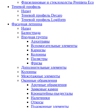
Флизелиновые и стеклохолсты Premiera Eco
Теневой профиль
Назад
Теневой профиль Decaro
Теневой профиль Logiform
Фасадная лепнина
Назад
Балюстрада
Входная группа
Архитравы
Вспомогательные элементы
Карнизы
Колонны
Пилястры
Фризы
Дополнительные элементы
Колонны
Межэтажные элементы
Оконные обрамления
Арочные обрамления
Замковые камни
Кронштейны-пьедесталы
Наличники
Откосы
Подоконные элементы