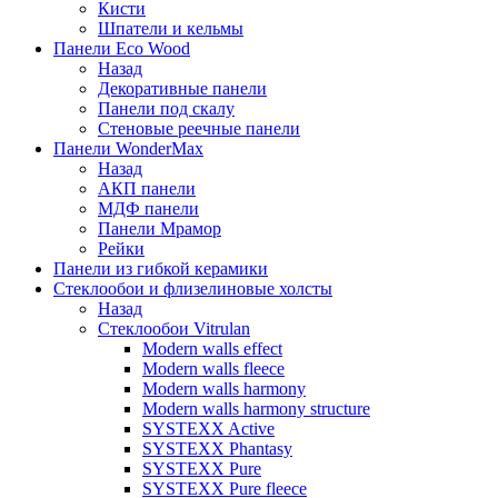
Кисти
Шпатели и кельмы
Панели Eco Wood
Назад
Декоративные панели
Панели под скалу
Стеновые реечные панели
Панели WonderMax
Назад
АКП панели
МДФ панели
Панели Мрамор
Рейки
Панели из гибкой керамики
Стеклообои и флизелиновые холсты
Назад
Стеклообои Vitrulan
Modern walls effect
Modern walls fleece
Modern walls harmony
Modern walls harmony structure
SYSTEXX Active
SYSTEXX Phantasy
SYSTEXX Pure
SYSTEXX Pure fleece