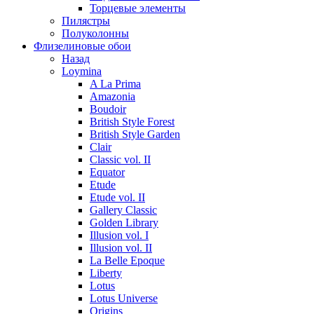
Торцевые элементы
Пилястры
Полуколонны
Флизелиновые обои
Назад
Loymina
A La Prima
Amazonia
Boudoir
British Style Forest
British Style Garden
Clair
Classic vol. II
Equator
Etude
Etude vol. II
Gallery Classic
Golden Library
Illusion vol. I
Illusion vol. II
La Belle Epoque
Liberty
Lotus
Lotus Universe
Origins