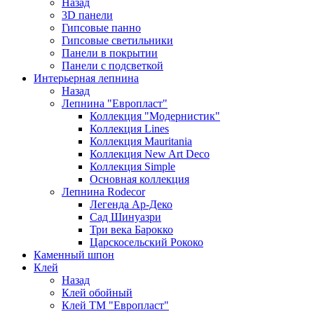
Назад
3D панели
Гипсовые панно
Гипсовые светильники
Панели в покрытии
Панели с подсветкой
Интерьерная лепнина
Назад
Лепнина "Европласт"
Коллекция "Модернистик"
Коллекция Lines
Коллекция Mauritania
Коллекция New Art Deco
Коллекция Simple
Основная коллекция
Лепнина Rodecor
Легенда Ар-Деко
Сад Шинуазри
Три века Барокко
Царскосельский Рококо
Каменный шпон
Клей
Назад
Клей обойный
Клей ТМ "Европласт"