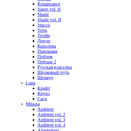
Renaissance
Satori vol. II
Shade
Shade vol. II
Stucco
Terra
Textile
Денди
Королева
Панорама
Пейзаж
Пейзаж 2
Русская классика
Шелковый путь
Шервуд
Luna
Крафт
Круиз
Сага
Milassa
Ambient
Ambient vol. 2
Ambient vol. 3
Ambient vol. 4
Amsterdam