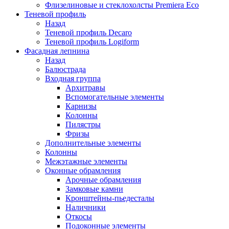
Флизелиновые и стеклохолсты Premiera Eco
Теневой профиль
Назад
Теневой профиль Decaro
Теневой профиль Logiform
Фасадная лепнина
Назад
Балюстрада
Входная группа
Архитравы
Вспомогательные элементы
Карнизы
Колонны
Пилястры
Фризы
Дополнительные элементы
Колонны
Межэтажные элементы
Оконные обрамления
Арочные обрамления
Замковые камни
Кронштейны-пьедесталы
Наличники
Откосы
Подоконные элементы