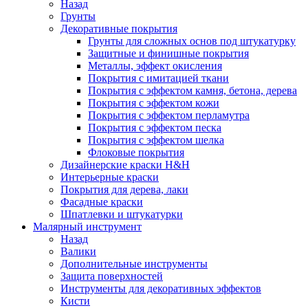
Назад
Грунты
Декоративные покрытия
Грунты для сложных основ под штукатурку
Защитные и финишные покрытия
Металлы, эффект окисления
Покрытия с имитацией ткани
Покрытия с эффектом камня, бетона, дерева
Покрытия с эффектом кожи
Покрытия с эффектом перламутра
Покрытия с эффектом песка
Покрытия с эффектом шелка
Флоковые покрытия
Дизайнерские краски H&H
Интерьерные краски
Покрытия для дерева, лаки
Фасадные краски
Шпатлевки и штукатурки
Малярный инструмент
Назад
Валики
Дополнительные инструменты
Защита поверхностей
Инструменты для декоративных эффектов
Кисти