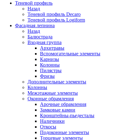
Теневой профиль
Назад
Теневой профиль Decaro
Теневой профиль Logiform
Фасадная лепнина
Назад
Балюстрада
Входная группа
Архитравы
Вспомогательные элементы
Карнизы
Колонны
Пилястры
Фризы
Дополнительные элементы
Колонны
Межэтажные элементы
Оконные обрамления
Арочные обрамления
Замковые камни
Кронштейны-пьедесталы
Наличники
Откосы
Подоконные элементы
Торцевые элементы