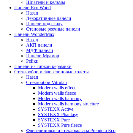
Шпатели и кельмы
Панели Eco Wood
Назад
Декоративные панели
Панели под скалу
Стеновые реечные панели
Панели WonderMax
Назад
АКП панели
МДФ панели
Панели Мрамор
Рейки
Панели из гибкой керамики
Стеклообои и флизелиновые холсты
Назад
Стеклообои Vitrulan
Modern walls effect
Modern walls fleece
Modern walls harmony
Modern walls harmony structure
SYSTEXX Active
SYSTEXX Phantasy
SYSTEXX Pure
SYSTEXX Pure fleece
Флизелиновые и стеклохолсты Premiera Eco