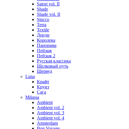
Satori vol. II
Shade
Shade vol. II
Stucco
Terra
Textile
Денди
Королева
Панорама
Пейзаж
Пейзаж 2
Русская классика
Шелковый путь
Шервуд
Luna
Крафт
Круиз
Сага
Milassa
Ambient
Ambient vol. 2
Ambient vol. 3
Ambient vol. 4
Amsterdam
Bon Voyage