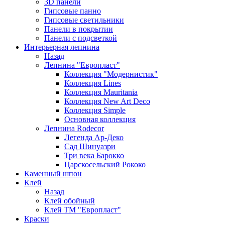
3D панели
Гипсовые панно
Гипсовые светильники
Панели в покрытии
Панели с подсветкой
Интерьерная лепнина
Назад
Лепнина "Европласт"
Коллекция "Модернистик"
Коллекция Lines
Коллекция Mauritania
Коллекция New Art Deco
Коллекция Simple
Основная коллекция
Лепнина Rodecor
Легенда Ар-Деко
Сад Шинуазри
Три века Барокко
Царскосельский Рококо
Каменный шпон
Клей
Назад
Клей обойный
Клей ТМ "Европласт"
Краски