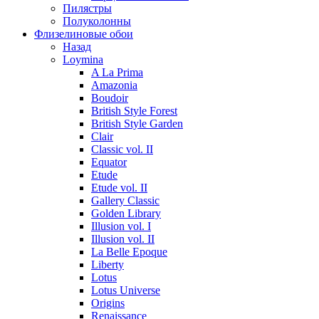
Пилястры
Полуколонны
Флизелиновые обои
Назад
Loymina
A La Prima
Amazonia
Boudoir
British Style Forest
British Style Garden
Clair
Classic vol. II
Equator
Etude
Etude vol. II
Gallery Classic
Golden Library
Illusion vol. I
Illusion vol. II
La Belle Epoque
Liberty
Lotus
Lotus Universe
Origins
Renaissance