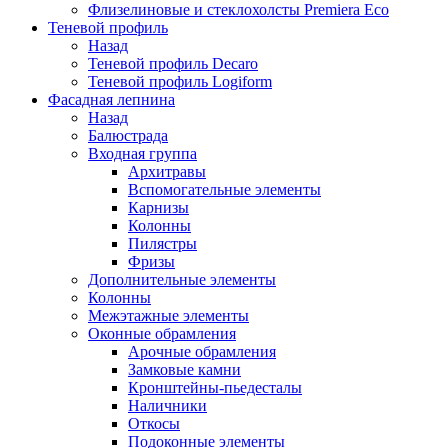
Флизелиновые и стеклохолсты Premiera Eco
Теневой профиль
Назад
Теневой профиль Decaro
Теневой профиль Logiform
Фасадная лепнина
Назад
Балюстрада
Входная группа
Архитравы
Вспомогательные элементы
Карнизы
Колонны
Пилястры
Фризы
Дополнительные элементы
Колонны
Межэтажные элементы
Оконные обрамления
Арочные обрамления
Замковые камни
Кронштейны-пьедесталы
Наличники
Откосы
Подоконные элементы