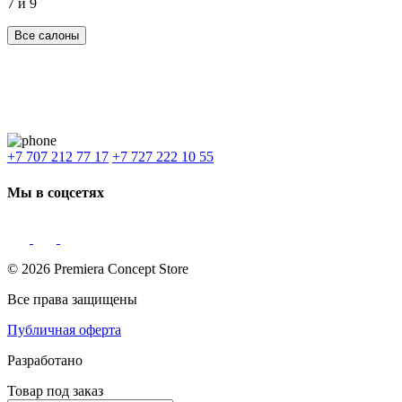
7 и 9
Все салоны
Наши филиалы:
Алматы
,
Астана
,
Шымкент
,
Бишкек
,
Ташкент
Доставка: Караганда, Актобе, Атырау, Актау и весь Казахстан.
+7 707 212 77 17
+7 727 222 10 55
Мы в соцсетях
© 2026 Premiera Concept Store
Все права защищены
Публичная оферта
Разработано
Товар под заказ