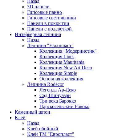
Назад
3D панели
Гипсовые панно
Гипсовые светильники
Панели в покрытии
Панели с подсветкой
Интерьерная лепнина
Назад
Лепнина "Европласт"
Коллекция "Модернистик"
Коллекция Lines
Коллекция Mauritania
Коллекция New Art Deco
Коллекция Simple
Основная коллекция
Лепнина Rodecor
Легенда Ар-Деко
Сад Шинуазри
Три века Барокко
Царскосельский Рококо
Каменный шпон
Клей
Назад
Клей обойный
Клей ТМ "Европласт"