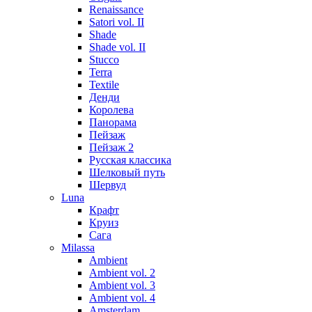
Renaissance
Satori vol. II
Shade
Shade vol. II
Stucco
Terra
Textile
Денди
Королева
Панорама
Пейзаж
Пейзаж 2
Русская классика
Шелковый путь
Шервуд
Luna
Крафт
Круиз
Сага
Milassa
Ambient
Ambient vol. 2
Ambient vol. 3
Ambient vol. 4
Amsterdam