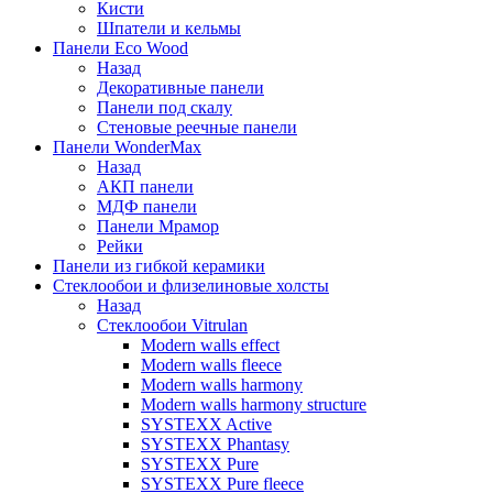
Кисти
Шпатели и кельмы
Панели Eco Wood
Назад
Декоративные панели
Панели под скалу
Стеновые реечные панели
Панели WonderMax
Назад
АКП панели
МДФ панели
Панели Мрамор
Рейки
Панели из гибкой керамики
Стеклообои и флизелиновые холсты
Назад
Стеклообои Vitrulan
Modern walls effect
Modern walls fleece
Modern walls harmony
Modern walls harmony structure
SYSTEXX Active
SYSTEXX Phantasy
SYSTEXX Pure
SYSTEXX Pure fleece