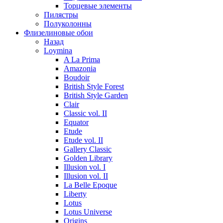
Торцевые элементы
Пилястры
Полуколонны
Флизелиновые обои
Назад
Loymina
A La Prima
Amazonia
Boudoir
British Style Forest
British Style Garden
Clair
Classic vol. II
Equator
Etude
Etude vol. II
Gallery Classic
Golden Library
Illusion vol. I
Illusion vol. II
La Belle Epoque
Liberty
Lotus
Lotus Universe
Origins