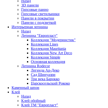
Назад
3D панели
Гипсовые панно
Гипсовые светильники
Панели в покрытии
Панели с подсветкой
Интерьерная лепнина
Назад
Лепнина "Европласт"
Коллекция "Модернистик"
Коллекция Lines
Коллекция Mauritania
Коллекция New Art Deco
Коллекция Simple
Основная коллекция
Лепнина Rodecor
Легенда Ар-Деко
Сад Шинуазри
Три века Барокко
Царскосельский Рококо
Каменный шпон
Клей
Назад
Клей обойный
Клей ТМ "Европласт"