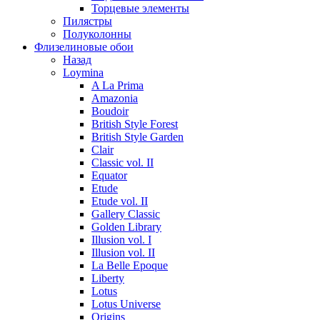
Торцевые элементы
Пилястры
Полуколонны
Флизелиновые обои
Назад
Loymina
A La Prima
Amazonia
Boudoir
British Style Forest
British Style Garden
Clair
Classic vol. II
Equator
Etude
Etude vol. II
Gallery Classic
Golden Library
Illusion vol. I
Illusion vol. II
La Belle Epoque
Liberty
Lotus
Lotus Universe
Origins