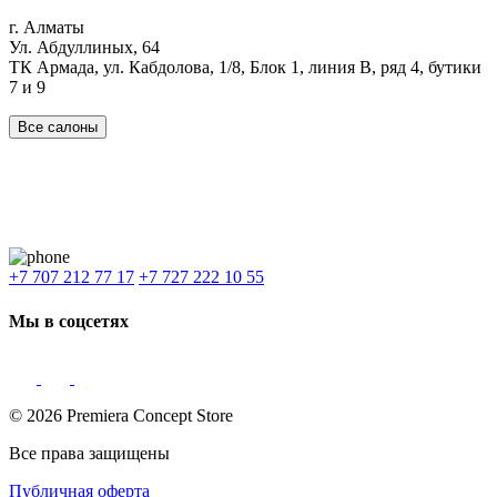
г. Алматы
Ул. Абдуллиных, 64
ТК Армада, ул. Кабдолова, 1/8, Блок 1, линия В, ряд 4, бутики
7 и 9
Все салоны
Наши филиалы:
Алматы
,
Астана
,
Шымкент
,
Бишкек
,
Ташкент
Доставка: Караганда, Актобе, Атырау, Актау и весь Казахстан.
+7 707 212 77 17
+7 727 222 10 55
Мы в соцсетях
© 2026 Premiera Concept Store
Все права защищены
Публичная оферта