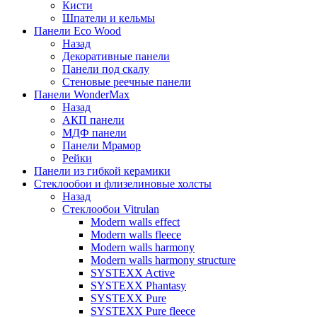
Кисти
Шпатели и кельмы
Панели Eco Wood
Назад
Декоративные панели
Панели под скалу
Стеновые реечные панели
Панели WonderMax
Назад
АКП панели
МДФ панели
Панели Мрамор
Рейки
Панели из гибкой керамики
Стеклообои и флизелиновые холсты
Назад
Стеклообои Vitrulan
Modern walls effect
Modern walls fleece
Modern walls harmony
Modern walls harmony structure
SYSTEXX Active
SYSTEXX Phantasy
SYSTEXX Pure
SYSTEXX Pure fleece