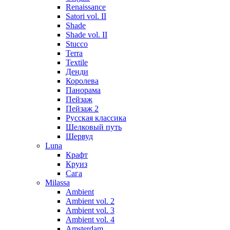
Renaissance
Satori vol. II
Shade
Shade vol. II
Stucco
Terra
Textile
Денди
Королева
Панорама
Пейзаж
Пейзаж 2
Русская классика
Шелковый путь
Шервуд
Luna
Крафт
Круиз
Сага
Milassa
Ambient
Ambient vol. 2
Ambient vol. 3
Ambient vol. 4
Amsterdam