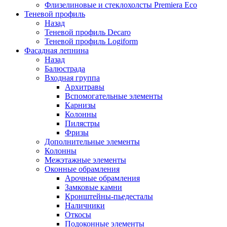
Флизелиновые и стеклохолсты Premiera Eco
Теневой профиль
Назад
Теневой профиль Decaro
Теневой профиль Logiform
Фасадная лепнина
Назад
Балюстрада
Входная группа
Архитравы
Вспомогательные элементы
Карнизы
Колонны
Пилястры
Фризы
Дополнительные элементы
Колонны
Межэтажные элементы
Оконные обрамления
Арочные обрамления
Замковые камни
Кронштейны-пьедесталы
Наличники
Откосы
Подоконные элементы