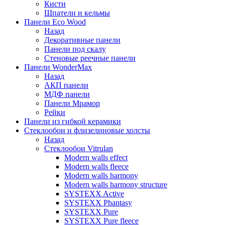
Кисти
Шпатели и кельмы
Панели Eco Wood
Назад
Декоративные панели
Панели под скалу
Стеновые реечные панели
Панели WonderMax
Назад
АКП панели
МДФ панели
Панели Мрамор
Рейки
Панели из гибкой керамики
Стеклообои и флизелиновые холсты
Назад
Стеклообои Vitrulan
Modern walls effect
Modern walls fleece
Modern walls harmony
Modern walls harmony structure
SYSTEXX Active
SYSTEXX Phantasy
SYSTEXX Pure
SYSTEXX Pure fleece