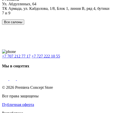
Ул. Абдуллиных, 64
ТК Армада, ул. Кабдолова, 1/8, Блок 1, линия В, ряд 4, бутики
7 и 9
Все салоны
Наши филиалы:
Алматы
,
Астана
,
Шымкент
,
Бишкек
,
Ташкент
Доставка: Караганда, Актобе, Атырау, Актау и весь Казахстан.
+7 707 212 77 17
+7 727 222 10 55
Мы в соцсетях
© 2026 Premiera Concept Store
Все права защищены
Публичная оферта