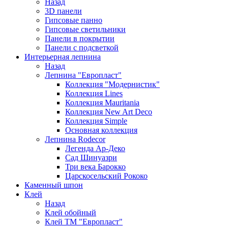
Назад
3D панели
Гипсовые панно
Гипсовые светильники
Панели в покрытии
Панели с подсветкой
Интерьерная лепнина
Назад
Лепнина "Европласт"
Коллекция "Модернистик"
Коллекция Lines
Коллекция Mauritania
Коллекция New Art Deco
Коллекция Simple
Основная коллекция
Лепнина Rodecor
Легенда Ар-Деко
Сад Шинуазри
Три века Барокко
Царскосельский Рококо
Каменный шпон
Клей
Назад
Клей обойный
Клей ТМ "Европласт"