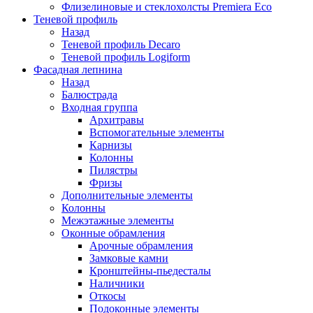
Флизелиновые и стеклохолсты Premiera Eco
Теневой профиль
Назад
Теневой профиль Decaro
Теневой профиль Logiform
Фасадная лепнина
Назад
Балюстрада
Входная группа
Архитравы
Вспомогательные элементы
Карнизы
Колонны
Пилястры
Фризы
Дополнительные элементы
Колонны
Межэтажные элементы
Оконные обрамления
Арочные обрамления
Замковые камни
Кронштейны-пьедесталы
Наличники
Откосы
Подоконные элементы