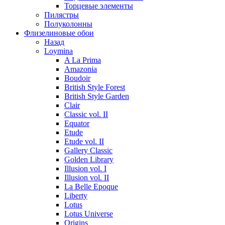
Торцевые элементы
Пилястры
Полуколонны
Флизелиновые обои
Назад
Loymina
A La Prima
Amazonia
Boudoir
British Style Forest
British Style Garden
Clair
Classic vol. II
Equator
Etude
Etude vol. II
Gallery Classic
Golden Library
Illusion vol. I
Illusion vol. II
La Belle Epoque
Liberty
Lotus
Lotus Universe
Origins