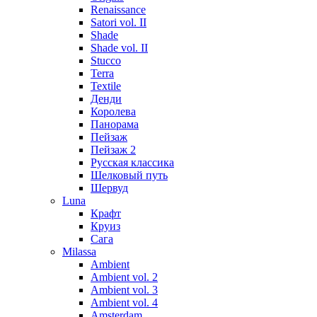
Renaissance
Satori vol. II
Shade
Shade vol. II
Stucco
Terra
Textile
Денди
Королева
Панорама
Пейзаж
Пейзаж 2
Русская классика
Шелковый путь
Шервуд
Luna
Крафт
Круиз
Сага
Milassa
Ambient
Ambient vol. 2
Ambient vol. 3
Ambient vol. 4
Amsterdam