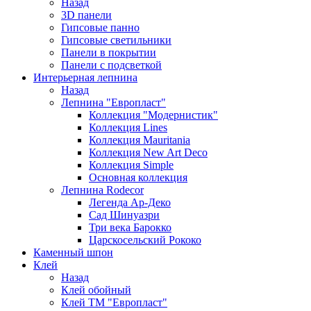
Назад
3D панели
Гипсовые панно
Гипсовые светильники
Панели в покрытии
Панели с подсветкой
Интерьерная лепнина
Назад
Лепнина "Европласт"
Коллекция "Модернистик"
Коллекция Lines
Коллекция Mauritania
Коллекция New Art Deco
Коллекция Simple
Основная коллекция
Лепнина Rodecor
Легенда Ар-Деко
Сад Шинуазри
Три века Барокко
Царскосельский Рококо
Каменный шпон
Клей
Назад
Клей обойный
Клей ТМ "Европласт"