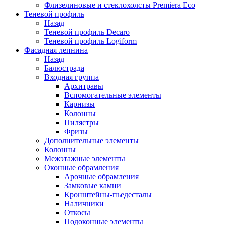
Флизелиновые и стеклохолсты Premiera Eco
Теневой профиль
Назад
Теневой профиль Decaro
Теневой профиль Logiform
Фасадная лепнина
Назад
Балюстрада
Входная группа
Архитравы
Вспомогательные элементы
Карнизы
Колонны
Пилястры
Фризы
Дополнительные элементы
Колонны
Межэтажные элементы
Оконные обрамления
Арочные обрамления
Замковые камни
Кронштейны-пьедесталы
Наличники
Откосы
Подоконные элементы