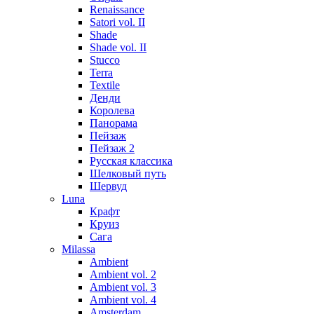
Renaissance
Satori vol. II
Shade
Shade vol. II
Stucco
Terra
Textile
Денди
Королева
Панорама
Пейзаж
Пейзаж 2
Русская классика
Шелковый путь
Шервуд
Luna
Крафт
Круиз
Сага
Milassa
Ambient
Ambient vol. 2
Ambient vol. 3
Ambient vol. 4
Amsterdam