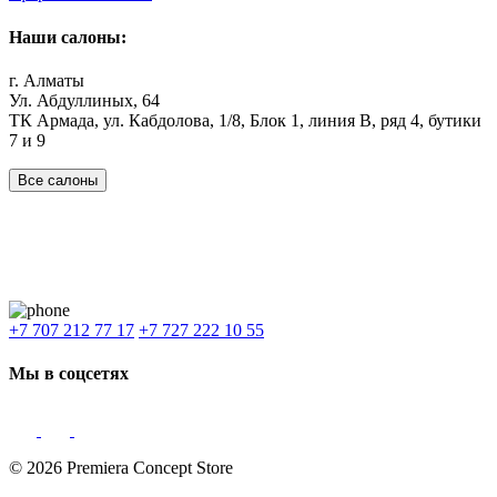
Наши салоны:
г. Алматы
Ул. Абдуллиных, 64
ТК Армада, ул. Кабдолова, 1/8, Блок 1, линия В, ряд 4, бутики
7 и 9
Все салоны
Наши филиалы:
Алматы
,
Астана
,
Шымкент
,
Бишкек
,
Ташкент
Доставка: Караганда, Актобе, Атырау, Актау и весь Казахстан.
+7 707 212 77 17
+7 727 222 10 55
Мы в соцсетях
© 2026 Premiera Concept Store