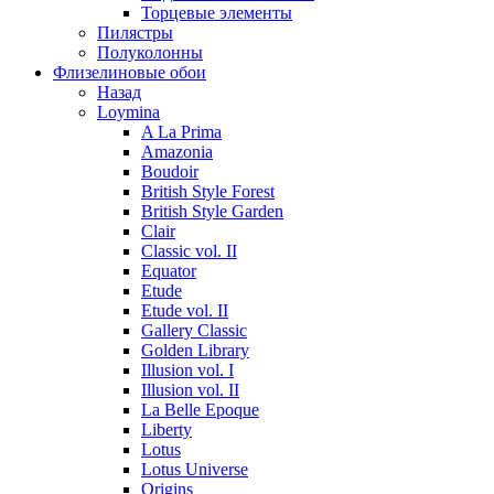
Торцевые элементы
Пилястры
Полуколонны
Флизелиновые обои
Назад
Loymina
A La Prima
Amazonia
Boudoir
British Style Forest
British Style Garden
Clair
Classic vol. II
Equator
Etude
Etude vol. II
Gallery Classic
Golden Library
Illusion vol. I
Illusion vol. II
La Belle Epoque
Liberty
Lotus
Lotus Universe
Origins