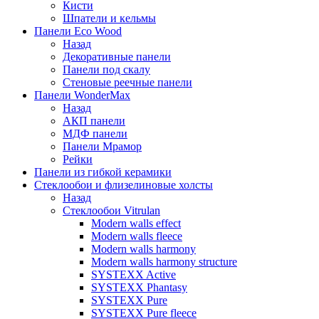
Кисти
Шпатели и кельмы
Панели Eco Wood
Назад
Декоративные панели
Панели под скалу
Стеновые реечные панели
Панели WonderMax
Назад
АКП панели
МДФ панели
Панели Мрамор
Рейки
Панели из гибкой керамики
Стеклообои и флизелиновые холсты
Назад
Стеклообои Vitrulan
Modern walls effect
Modern walls fleece
Modern walls harmony
Modern walls harmony structure
SYSTEXX Active
SYSTEXX Phantasy
SYSTEXX Pure
SYSTEXX Pure fleece