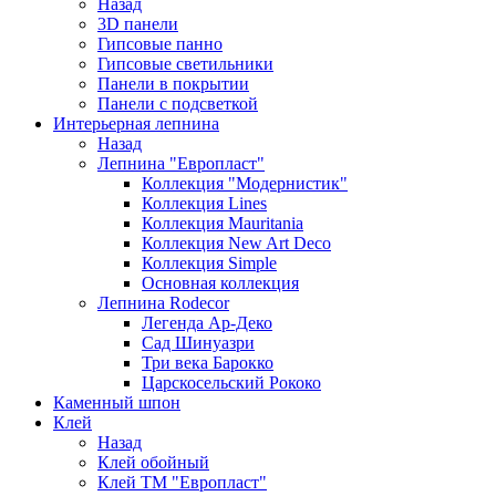
Назад
3D панели
Гипсовые панно
Гипсовые светильники
Панели в покрытии
Панели с подсветкой
Интерьерная лепнина
Назад
Лепнина "Европласт"
Коллекция "Модернистик"
Коллекция Lines
Коллекция Mauritania
Коллекция New Art Deco
Коллекция Simple
Основная коллекция
Лепнина Rodecor
Легенда Ар-Деко
Сад Шинуазри
Три века Барокко
Царскосельский Рококо
Каменный шпон
Клей
Назад
Клей обойный
Клей ТМ "Европласт"