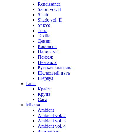
Renaissance
Satori vol. II
Shade
Shade vol. II
Stucco
Terra
Textile
Денди
Королева
Панорама
Пейзаж
Пейзаж 2
Русская классика
Шелковый путь
Шервуд
Luna
Крафт
Круиз
Сага
Milassa
Ambient
Ambient vol. 2
Ambient vol. 3
Ambient vol. 4
Amsterdam