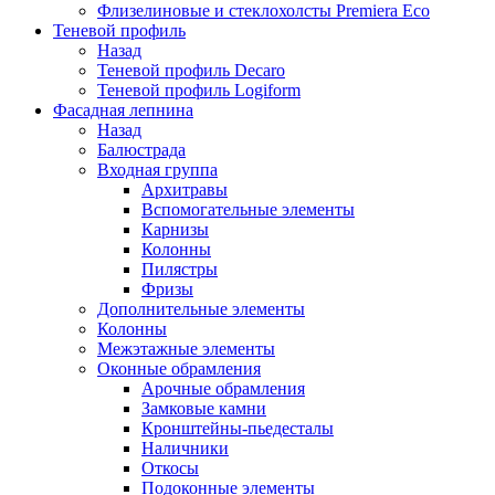
Флизелиновые и стеклохолсты Premiera Eco
Теневой профиль
Назад
Теневой профиль Decaro
Теневой профиль Logiform
Фасадная лепнина
Назад
Балюстрада
Входная группа
Архитравы
Вспомогательные элементы
Карнизы
Колонны
Пилястры
Фризы
Дополнительные элементы
Колонны
Межэтажные элементы
Оконные обрамления
Арочные обрамления
Замковые камни
Кронштейны-пьедесталы
Наличники
Откосы
Подоконные элементы