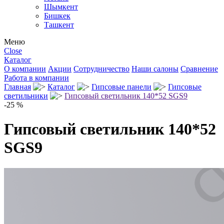
Шымкент
Бишкек
Ташкент
Меню
Close
Каталог
О компании
Акции
Сотрудничество
Наши салоны
Сравнение
Работа в компании
Главная
Каталог
Гипсовые панели
Гипсовые
светильники
Гипсовый светильник 140*52 SGS9
-25 %
Гипсовый светильник 140*52
SGS9