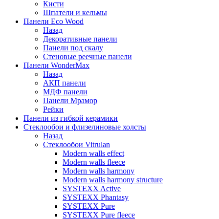
Кисти
Шпатели и кельмы
Панели Eco Wood
Назад
Декоративные панели
Панели под скалу
Стеновые реечные панели
Панели WonderMax
Назад
АКП панели
МДФ панели
Панели Мрамор
Рейки
Панели из гибкой керамики
Стеклообои и флизелиновые холсты
Назад
Стеклообои Vitrulan
Modern walls effect
Modern walls fleece
Modern walls harmony
Modern walls harmony structure
SYSTEXX Active
SYSTEXX Phantasy
SYSTEXX Pure
SYSTEXX Pure fleece