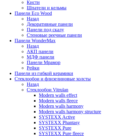
Кисти
Шпатели и кельмы
Панели Eco Wood
Назад
Декоративные панели
Панели под скалу
Стеновые реечные панели
Панели WonderMax
Назад
АКП панели
МДФ панели
Панели Мрамор
Рейки
Панели из гибкой керамики
Стеклообои и флизелиновые холсты
Назад
Стеклообои Vitrulan
Modern walls effect
Modern walls fleece
Modern walls harmony
Modern walls harmony structure
SYSTEXX Active
SYSTEXX Phantasy
SYSTEXX Pure
SYSTEXX Pure fleece