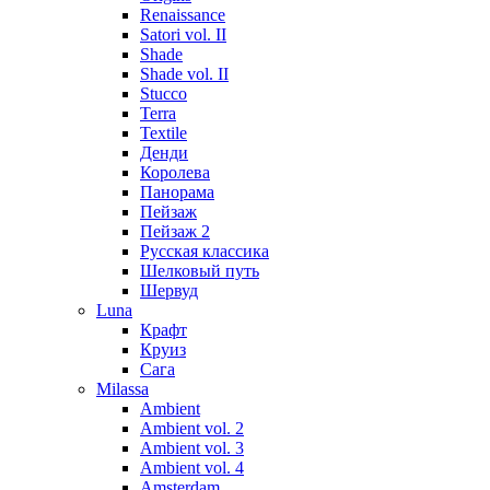
Renaissance
Satori vol. II
Shade
Shade vol. II
Stucco
Terra
Textile
Денди
Королева
Панорама
Пейзаж
Пейзаж 2
Русская классика
Шелковый путь
Шервуд
Luna
Крафт
Круиз
Сага
Milassa
Ambient
Ambient vol. 2
Ambient vol. 3
Ambient vol. 4
Amsterdam