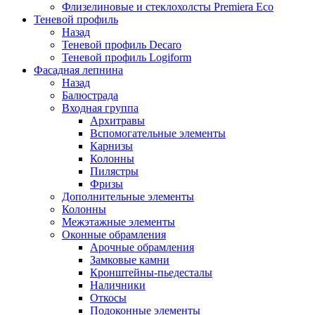
Флизелиновые и стеклохолсты Premiera Eco
Теневой профиль
Назад
Теневой профиль Decaro
Теневой профиль Logiform
Фасадная лепнина
Назад
Балюстрада
Входная группа
Архитравы
Вспомогательные элементы
Карнизы
Колонны
Пилястры
Фризы
Дополнительные элементы
Колонны
Межэтажные элементы
Оконные обрамления
Арочные обрамления
Замковые камни
Кронштейны-пьедесталы
Наличники
Откосы
Подоконные элементы