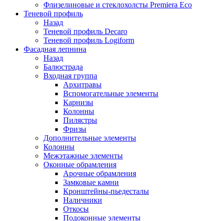
Флизелиновые и стеклохолсты Premiera Eco
Теневой профиль
Назад
Теневой профиль Decaro
Теневой профиль Logiform
Фасадная лепнина
Назад
Балюстрада
Входная группа
Архитравы
Вспомогательные элементы
Карнизы
Колонны
Пилястры
Фризы
Дополнительные элементы
Колонны
Межэтажные элементы
Оконные обрамления
Арочные обрамления
Замковые камни
Кронштейны-пьедесталы
Наличники
Откосы
Подоконные элементы