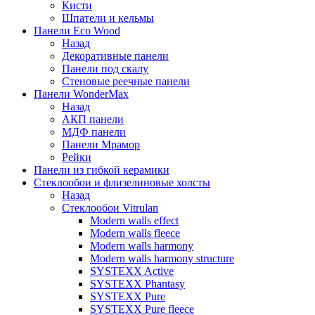
Кисти
Шпатели и кельмы
Панели Eco Wood
Назад
Декоративные панели
Панели под скалу
Стеновые реечные панели
Панели WonderMax
Назад
АКП панели
МДФ панели
Панели Мрамор
Рейки
Панели из гибкой керамики
Стеклообои и флизелиновые холсты
Назад
Стеклообои Vitrulan
Modern walls effect
Modern walls fleece
Modern walls harmony
Modern walls harmony structure
SYSTEXX Active
SYSTEXX Phantasy
SYSTEXX Pure
SYSTEXX Pure fleece