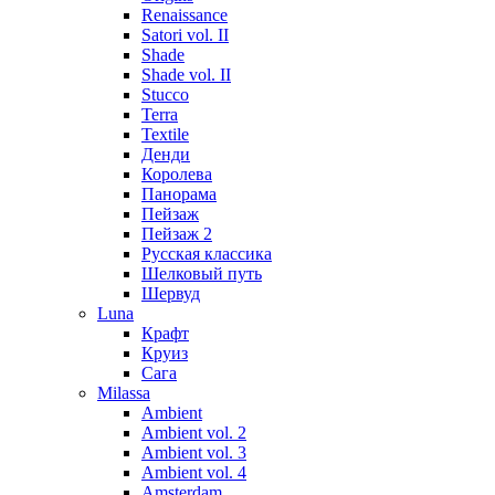
Renaissance
Satori vol. II
Shade
Shade vol. II
Stucco
Terra
Textile
Денди
Королева
Панорама
Пейзаж
Пейзаж 2
Русская классика
Шелковый путь
Шервуд
Luna
Крафт
Круиз
Сага
Milassa
Ambient
Ambient vol. 2
Ambient vol. 3
Ambient vol. 4
Amsterdam