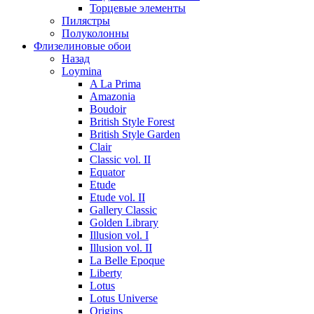
Торцевые элементы
Пилястры
Полуколонны
Флизелиновые обои
Назад
Loymina
A La Prima
Amazonia
Boudoir
British Style Forest
British Style Garden
Clair
Classic vol. II
Equator
Etude
Etude vol. II
Gallery Classic
Golden Library
Illusion vol. I
Illusion vol. II
La Belle Epoque
Liberty
Lotus
Lotus Universe
Origins