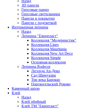
Назад
3D панели
Гипсовые панно
Гипсовые светильники
Панели в покрытии
Панели с подсветкой
Интерьерная лепнина
Назад
Лепнина "Европласт"
Коллекция "Модернистик"
Коллекция Lines
Коллекция Mauritania
Коллекция New Art Deco
Коллекция Simple
Основная коллекция
Лепнина Rodecor
Легенда Ар-Деко
Сад Шинуазри
Три века Барокко
Царскосельский Рококо
Каменный шпон
Клей
Назад
Клей обойный
Клей ТМ "Европласт"