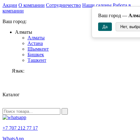
Акции
О компании
Сотрудничество
Наши салоны
Работа в
компании
Ваш город —
Алм
Ваш город:
Да
Нет, выбр
Алматы
Алматы
Астана
Шымкент
Бишкек
Ташкент
Язык:
RU
Каталог
+7 707 212 77 17
WhatsApp