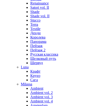
Renaissance
Satori vol. II
Shade
Shade vol. II
Stucco
Terra
Textile
Денди
Королева
Панорама
Пейзаж
Пейзаж 2
Русская классика
Шелковый путь
Шервуд
Luna
Крафт
Круиз
Сага
Milassa
Ambient
Ambient vol. 2
Ambient vol. 3
Ambient vol. 4
Amsterdam