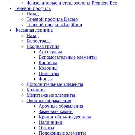
Флизелиновые и стеклохолсты Premiera Eco
Теневой профиль
Назад
Теневой профиль Decaro
Теневой профиль Logiform
Фасадная лепнина
Назад
Балюстрада
Входная группа
Архитравы
Вспомогательные элементы
Карнизы
Колонны
Пилястры
Фризы
Дополнительные элементы
Колонны
Межэтажные элементы
Оконные обрамления
Арочные обрамления
Замковые камни
Кронштейны-пьедесталы
Наличники
Откосы
Подоконные элементы