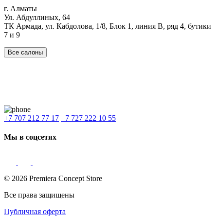
г. Алматы
Ул. Абдуллиных, 64
ТК Армада, ул. Кабдолова, 1/8, Блок 1, линия В, ряд 4, бутики
7 и 9
Все салоны
Наши филиалы:
Алматы
,
Астана
,
Шымкент
,
Бишкек
,
Ташкент
Доставка: Караганда, Актобе, Атырау, Актау и весь Казахстан.
+7 707 212 77 17
+7 727 222 10 55
Мы в соцсетях
© 2026 Premiera Concept Store
Все права защищены
Публичная оферта