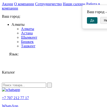
Акции
О компании
Сотрудничество
Наши салоны
Работа в
компании
Ваш город
Ваш город:
Да
Н
Алматы
Алматы
Астана
Шымкент
Бишкек
Ташкент
Язык:
RU
Каталог
+7 707 212 77 17
WhatsApp