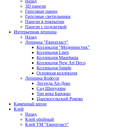
Назад
3D панели
Гипсовые панно
Гипсовые светильники
Панели в покрытии
Панели с подсветкой
Интерьерная лепнина
Назад
Лепнина "Европласт"
Коллекция "Модернистик"
Коллекция Lines
Коллекция Mauritania
Коллекция New Art Deco
Коллекция Simple
Основная коллекция
Лепнина Rodecor
Легенда Ар-Деко
Сад Шинуазри
Три века Барокко
Царскосельский Рококо
Каменный шпон
Клей
Назад
Клей обойный
Клей ТМ "Европласт"