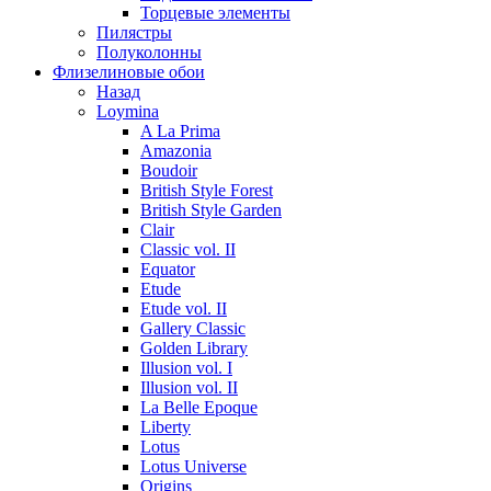
Торцевые элементы
Пилястры
Полуколонны
Флизелиновые обои
Назад
Loymina
A La Prima
Amazonia
Boudoir
British Style Forest
British Style Garden
Clair
Classic vol. II
Equator
Etude
Etude vol. II
Gallery Classic
Golden Library
Illusion vol. I
Illusion vol. II
La Belle Epoque
Liberty
Lotus
Lotus Universe
Origins