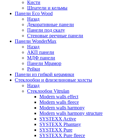
Кисти
Шпатели и кельмы
Панели Eco Wood
Назад
Декоративные панели
Панели под скалу
Стеновые реечные панели
Панели WonderMax
Назад
АКП панели
МДФ панели
Панели Мрамор
Рейки
Панели из гибкой керамики
Стеклообои и флизелиновые холсты
Назад
Стеклообои Vitrulan
Modern walls effect
Modern walls fleece
Modern walls harmony
Modern walls harmony structure
SYSTEXX Active
SYSTEXX Phantasy
SYSTEXX Pure
SYSTEXX Pure fleece