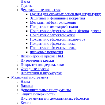
Назад
Грунты
Декоративные покрытия
Грунты для сложных основ под штукатурку
Защитные и финишные покрытия
Металлы, эффект окисления
Покрытия с имитацией ткани
Покрытия с эффектом камня, бетона, дерева
Покрытия с эффектом кожи
Покрытия с эффектом перламутра
Покрытия с эффектом песка
Покрытия с эффектом шелка
Флоковые покрытия
Дизайнерские краски H&H
Интерьерные краски
Покрытия для дерева, лаки
Фасадные краски
Шпатлевки и штукатурки
Малярный инструмент
Назад
Валики
Дополнительные инструменты
Защита поверхностей
Инструменты для декоративных эффектов
Кисти