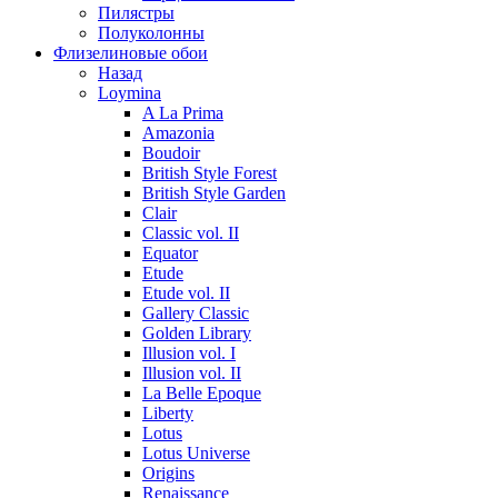
Пилястры
Полуколонны
Флизелиновые обои
Назад
Loymina
A La Prima
Amazonia
Boudoir
British Style Forest
British Style Garden
Clair
Classic vol. II
Equator
Etude
Etude vol. II
Gallery Classic
Golden Library
Illusion vol. I
Illusion vol. II
La Belle Epoque
Liberty
Lotus
Lotus Universe
Origins
Renaissance