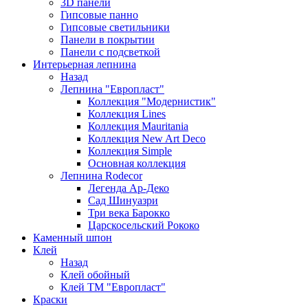
3D панели
Гипсовые панно
Гипсовые светильники
Панели в покрытии
Панели с подсветкой
Интерьерная лепнина
Назад
Лепнина "Европласт"
Коллекция "Модернистик"
Коллекция Lines
Коллекция Mauritania
Коллекция New Art Deco
Коллекция Simple
Основная коллекция
Лепнина Rodecor
Легенда Ар-Деко
Сад Шинуазри
Три века Барокко
Царскосельский Рококо
Каменный шпон
Клей
Назад
Клей обойный
Клей ТМ "Европласт"
Краски