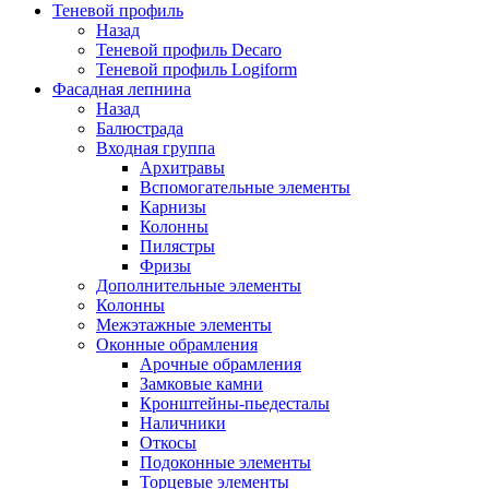
Теневой профиль
Назад
Теневой профиль Decaro
Теневой профиль Logiform
Фасадная лепнина
Назад
Балюстрада
Входная группа
Архитравы
Вспомогательные элементы
Карнизы
Колонны
Пилястры
Фризы
Дополнительные элементы
Колонны
Межэтажные элементы
Оконные обрамления
Арочные обрамления
Замковые камни
Кронштейны-пьедесталы
Наличники
Откосы
Подоконные элементы
Торцевые элементы