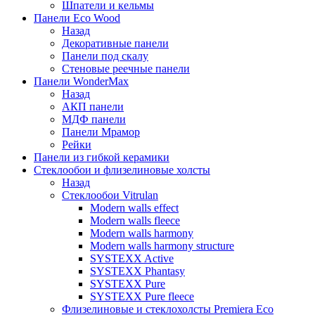
Шпатели и кельмы
Панели Eco Wood
Назад
Декоративные панели
Панели под скалу
Стеновые реечные панели
Панели WonderMax
Назад
АКП панели
МДФ панели
Панели Мрамор
Рейки
Панели из гибкой керамики
Стеклообои и флизелиновые холсты
Назад
Стеклообои Vitrulan
Modern walls effect
Modern walls fleece
Modern walls harmony
Modern walls harmony structure
SYSTEXX Active
SYSTEXX Phantasy
SYSTEXX Pure
SYSTEXX Pure fleece
Флизелиновые и стеклохолсты Premiera Eco