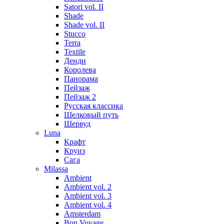
Satori vol. II
Shade
Shade vol. II
Stucco
Terra
Textile
Денди
Королева
Панорама
Пейзаж
Пейзаж 2
Русская классика
Шелковый путь
Шервуд
Luna
Крафт
Круиз
Сага
Milassa
Ambient
Ambient vol. 2
Ambient vol. 3
Ambient vol. 4
Amsterdam
Bon Voyage