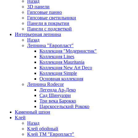
Назад
3D панели
Гипсовые панно
Гипсовые светильники
Панели в покрытии
Панели с подсветкой
Интерьерная лепнина
Назад
Лепнина "Европласт"
Коллекция "Модернистик"
Коллекция Lines
Коллекция Mauritania
Коллекция New Art Deco
Коллекция Simple
Основная коллекция
Лепнина Rodecor
Легенда Ар-Деко
Сад Шинуазри
Три века Барокко
Царскосельский Рококо
Каменный шпон
Клей
Назад
Клей обойный
Клей ТМ "Европласт"