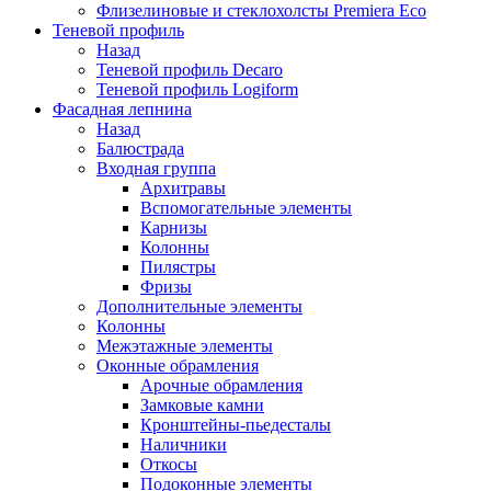
Флизелиновые и стеклохолсты Premiera Eco
Теневой профиль
Назад
Теневой профиль Decaro
Теневой профиль Logiform
Фасадная лепнина
Назад
Балюстрада
Входная группа
Архитравы
Вспомогательные элементы
Карнизы
Колонны
Пилястры
Фризы
Дополнительные элементы
Колонны
Межэтажные элементы
Оконные обрамления
Арочные обрамления
Замковые камни
Кронштейны-пьедесталы
Наличники
Откосы
Подоконные элементы