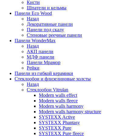
Кисти
Шпатели и кельмы
Панели Eco Wood
Назад
Декоративные панели
Панели под скалу
Стеновые реечные панели
Панели WonderMax
Назад
АКП панели
МДФ панели
Панели Мрамор
Рейки
Панели из гибкой керамики
Стеклообои и флизелиновые холсты
Назад
Стеклообои Vitrulan
Modern walls effect
Modern walls fleece
Modern walls harmony
Modern walls harmony structure
SYSTEXX Active
SYSTEXX Phantasy
SYSTEXX Pure
SYSTEXX Pure fleece