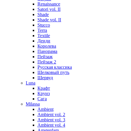
Renaissance
Satori vol. II
Shade
Shade vol. II
Stucco
Terra
Textile
Денди
Королева
Панорама
Пейзаж
Пейзаж 2
Русская классика
Шелковый путь
Шервуд
Luna
Крафт
Круиз
Сага
Milassa
Ambient
Ambient vol. 2
Ambient vol. 3
Ambient vol. 4
Amsterdam