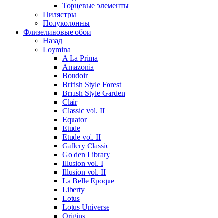
Торцевые элементы
Пилястры
Полуколонны
Флизелиновые обои
Назад
Loymina
A La Prima
Amazonia
Boudoir
British Style Forest
British Style Garden
Clair
Classic vol. II
Equator
Etude
Etude vol. II
Gallery Classic
Golden Library
Illusion vol. I
Illusion vol. II
La Belle Epoque
Liberty
Lotus
Lotus Universe
Origins