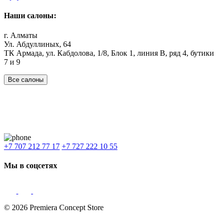
Наши салоны:
г. Алматы
Ул. Абдуллиных, 64
ТК Армада, ул. Кабдолова, 1/8, Блок 1, линия В, ряд 4, бутики
7 и 9
Все салоны
Наши филиалы:
Алматы
,
Астана
,
Шымкент
,
Бишкек
,
Ташкент
Доставка: Караганда, Актобе, Атырау, Актау и весь Казахстан.
+7 707 212 77 17
+7 727 222 10 55
Мы в соцсетях
© 2026 Premiera Concept Store