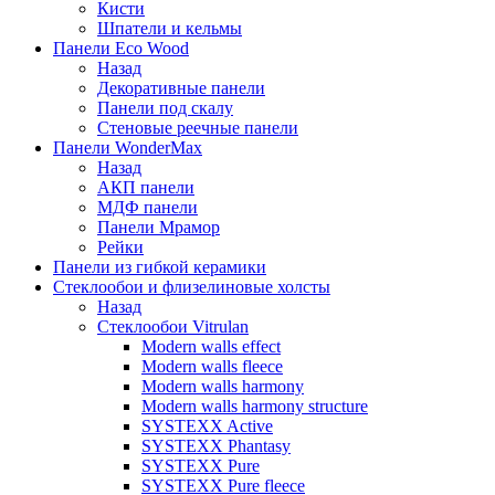
Кисти
Шпатели и кельмы
Панели Eco Wood
Назад
Декоративные панели
Панели под скалу
Стеновые реечные панели
Панели WonderMax
Назад
АКП панели
МДФ панели
Панели Мрамор
Рейки
Панели из гибкой керамики
Стеклообои и флизелиновые холсты
Назад
Стеклообои Vitrulan
Modern walls effect
Modern walls fleece
Modern walls harmony
Modern walls harmony structure
SYSTEXX Active
SYSTEXX Phantasy
SYSTEXX Pure
SYSTEXX Pure fleece