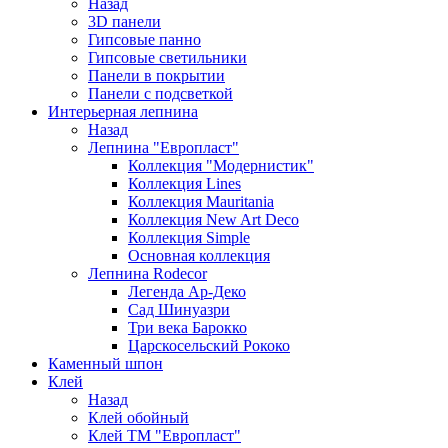
Назад
3D панели
Гипсовые панно
Гипсовые светильники
Панели в покрытии
Панели с подсветкой
Интерьерная лепнина
Назад
Лепнина "Европласт"
Коллекция "Модернистик"
Коллекция Lines
Коллекция Mauritania
Коллекция New Art Deco
Коллекция Simple
Основная коллекция
Лепнина Rodecor
Легенда Ар-Деко
Сад Шинуазри
Три века Барокко
Царскосельский Рококо
Каменный шпон
Клей
Назад
Клей обойный
Клей ТМ "Европласт"