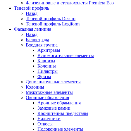
Флизелиновые и стеклохолсты Premiera Eco
Теневой профиль
Назад
Теневой профиль Decaro
Теневой профиль Logiform
Фасадная лепнина
Назад
Балюстрада
Входная группа
Архитравы
Вспомогательные элементы
Карнизы
Колонны
Пилястры
Фризы
Дополнительные элементы
Колонны
Межэтажные элементы
Оконные обрамления
Арочные обрамления
Замковые камни
Кронштейны-пьедесталы
Наличники
Откосы
Подоконные элементы