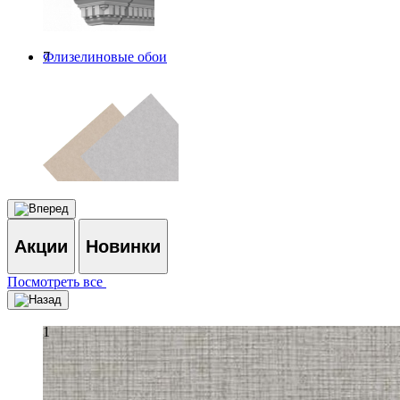
Флизелиновые обои
7
Акции
Новинки
Посмотреть все
1