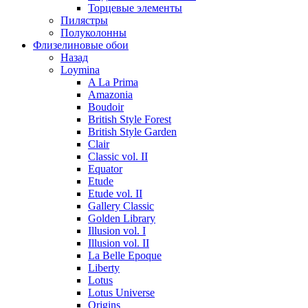
Торцевые элементы
Пилястры
Полуколонны
Флизелиновые обои
Назад
Loymina
A La Prima
Amazonia
Boudoir
British Style Forest
British Style Garden
Clair
Classic vol. II
Equator
Etude
Etude vol. II
Gallery Classic
Golden Library
Illusion vol. I
Illusion vol. II
La Belle Epoque
Liberty
Lotus
Lotus Universe
Origins