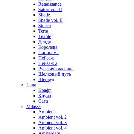
Renaissance
Satori vol. II
Shade
Shade vol. II
Stucco
Terra
Textile
Денди
Королева
Панорама
Пейзаж
Пейзаж 2
Русская классика
Шелковый путь
Шервуд
Luna
Крафт
Круиз
Сага
Milassa
Ambient
Ambient vol. 2
Ambient vol. 3
Ambient vol. 4
Amsterdam