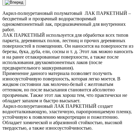
Акрил-полиуретановый полуматовый ЛАК ПАРКЕТНЫЙ –
бесцветный и прозрачный водорастворимый
однокомпонентный лак, предназначенный для внутренних
работ.
ЛАК ПАРКЕТНЫЙ используется для обработки всех типов
паркета, деревянных полов, лестниц и прочих деревянных
поверхностей в помещениях. Он наносится на поверхности из
березы, бука, дуба, ели, сосны и т. д. Этот лак можно наносить
и на ранее отлакированные поверхности, а также после
использования двухкомпонентных лаков (после
предварительного зашкуривания).
Применение данного материала позволяет получить
износоустойчивую поверхность, которая легко моется. В
жидком состоянии лак молочно-белый с желтоватым
оттенком, но после высыхания становится абсолютно
прозрачным. Также этот лак хорош тем, что практически не
обладает запахом и быстро высыхает.
Акрил-полиуретановый ЛАК ПАРКЕТНЫЙ создает
водоотталкивающую, эластичную, паропроницаемую пленку,
устойчивую к появлению микротрещин и пожелтению.
Обладает химической и абразивной стойкостью, высокой
твердостью, а также износоустойчивостью.