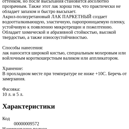
оттенком, но после высыхания становится абсолютно
прозрачным. Также этот лак хорош тем, что практически не
обладает запахом и быстро высыхает.
Акрил-полиуретановый ЛАК ПАРКЕТНЫЙ создает
водоотталкивающую, эластичную, паропроницаемую пленку,
устойчивую к появлению микротрещин и пожелтению.
Обладает химической и абразивной стойкостью, высокой
твердостью, а также износоустойчивостью.
Способы нанесения:
лак наносится широкой кистью, специальным мохеровым или
войлочным короткошерстным валиком или аппликатором.
Хранение:
В прохладном месте при температуре не ниже +10С. Беречь от
замерзания.
Фасовка:
10 л. и 5 л.
Характеристики
Код
00000009572
Наименование полное