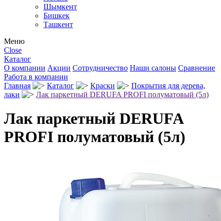
Шымкент
Бишкек
Ташкент
Меню
Close
Каталог
О компании
Акции
Сотрудничество
Наши салоны
Сравнение
Работа в компании
Главная
Каталог
Краски
Покрытия для дерева,
лаки
Лак паркетный DERUFA PROFI полуматовый (5л)
Лак паркетный DERUFA
PROFI полуматовый (5л)