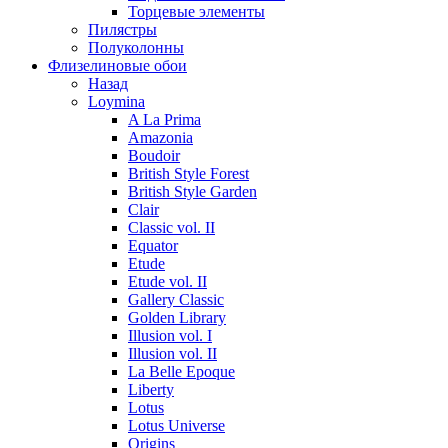
Торцевые элементы
Пилястры
Полуколонны
Флизелиновые обои
Назад
Loymina
A La Prima
Amazonia
Boudoir
British Style Forest
British Style Garden
Clair
Classic vol. II
Equator
Etude
Etude vol. II
Gallery Classic
Golden Library
Illusion vol. I
Illusion vol. II
La Belle Epoque
Liberty
Lotus
Lotus Universe
Origins