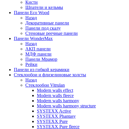
Кисти
Шпатели и кельмы
Панели Eco Wood
Назад
Декоративные панели
Панели под скалу
Стеновые реечные панели
Панели WonderMax
Назад
АКП панели
МДФ панели
Панели Мрамор
Рейки
Панели из гибкой керамики
Стеклообои и флизелиновые холсты
Назад
Стеклообои Vitrulan
Modern walls effect
Modern walls fleece
Modern walls harmony
Modern walls harmony structure
SYSTEXX Active
SYSTEXX Phantasy
SYSTEXX Pure
SYSTEXX Pure fleece