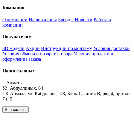
Компания
О компании
Наши салоны
Бренды
Новости
Работа в
компании
Покупателям
3D модели
Акции
Инструкции по монтажу
Условия доставки
Условия обмена и возврата товара
Условия продажи и
оформление заказа
Наши салоны:
г. Алматы
Ул. Абдуллиных, 64
ТК Армада, ул. Кабдолова, 1/8, Блок 1, линия В, ряд 4, бутики
7 и 9
Все салоны
Наши филиалы:
Алматы
,
Астана
,
Шымкент
,
Бишкек
,
Ташкент