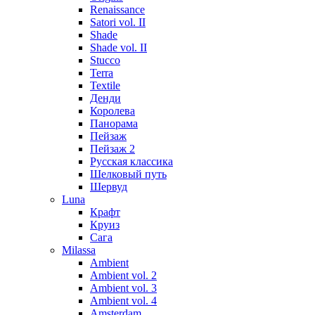
Renaissance
Satori vol. II
Shade
Shade vol. II
Stucco
Terra
Textile
Денди
Королева
Панорама
Пейзаж
Пейзаж 2
Русская классика
Шелковый путь
Шервуд
Luna
Крафт
Круиз
Сага
Milassa
Ambient
Ambient vol. 2
Ambient vol. 3
Ambient vol. 4
Amsterdam