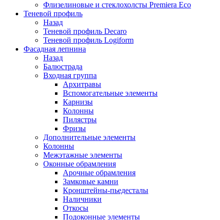
Флизелиновые и стеклохолсты Premiera Eco
Теневой профиль
Назад
Теневой профиль Decaro
Теневой профиль Logiform
Фасадная лепнина
Назад
Балюстрада
Входная группа
Архитравы
Вспомогательные элементы
Карнизы
Колонны
Пилястры
Фризы
Дополнительные элементы
Колонны
Межэтажные элементы
Оконные обрамления
Арочные обрамления
Замковые камни
Кронштейны-пьедесталы
Наличники
Откосы
Подоконные элементы