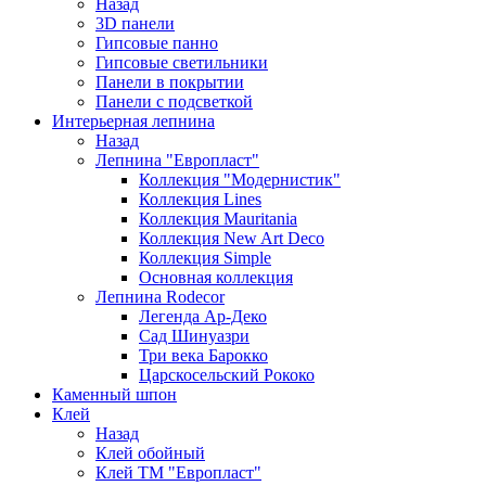
Назад
3D панели
Гипсовые панно
Гипсовые светильники
Панели в покрытии
Панели с подсветкой
Интерьерная лепнина
Назад
Лепнина "Европласт"
Коллекция "Модернистик"
Коллекция Lines
Коллекция Mauritania
Коллекция New Art Deco
Коллекция Simple
Основная коллекция
Лепнина Rodecor
Легенда Ар-Деко
Сад Шинуазри
Три века Барокко
Царскосельский Рококо
Каменный шпон
Клей
Назад
Клей обойный
Клей ТМ "Европласт"