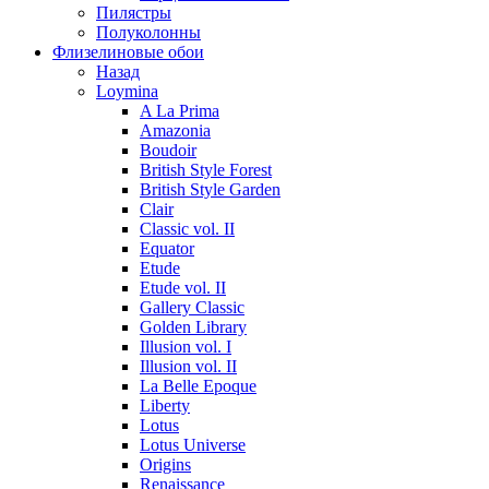
Пилястры
Полуколонны
Флизелиновые обои
Назад
Loymina
A La Prima
Amazonia
Boudoir
British Style Forest
British Style Garden
Clair
Classic vol. II
Equator
Etude
Etude vol. II
Gallery Classic
Golden Library
Illusion vol. I
Illusion vol. II
La Belle Epoque
Liberty
Lotus
Lotus Universe
Origins
Renaissance