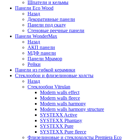
Шпатели и кельмы
Панели Eco Wood
Назад
Декоративные панели
Панели под скалу
Стеновые реечные панели
Панели WonderMax
Назад
АКП панели
МДФ панели
Панели Мрамор
Рейки
Панели из гибкой керамики
Стеклообои и флизелиновые холсты
Назад
Стеклообои Vitrulan
Modern walls effect
Modern walls fleece
Modern walls harmony
Modern walls harmony structure
SYSTEXX Active
SYSTEXX Phantasy
SYSTEXX Pure
SYSTEXX Pure fleece
Флизелиновые и стеклохолсты Premiera Eco