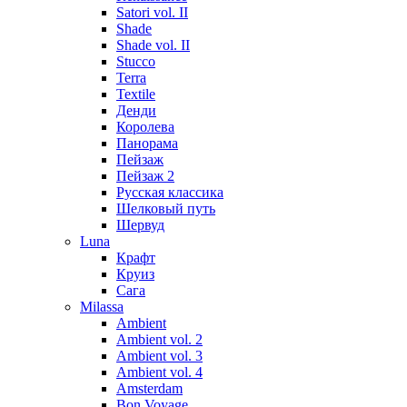
Satori vol. II
Shade
Shade vol. II
Stucco
Terra
Textile
Денди
Королева
Панорама
Пейзаж
Пейзаж 2
Русская классика
Шелковый путь
Шервуд
Luna
Крафт
Круиз
Сага
Milassa
Ambient
Ambient vol. 2
Ambient vol. 3
Ambient vol. 4
Amsterdam
Bon Voyage