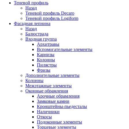
Теневой профиль
Назад
Теневой профиль Decaro
Теневой профиль Logiform
Фасадная лепнина
Назад
Балюстрада
Входная группа
Архитравы
Вспомогательные элементы
Карнизы
Колонны
Пилястры
Фризы
Дополнительные элементы
Колонны
Межэтажные элементы
Оконные обрамления
Арочные обрамления
Замковые камни
Кронштейны-пьедесталы
Наличники
Откосы
Подоконные элементы
Торцевые элементы