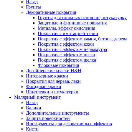
Назад
Грунты
Декоративные покрытия
Грунты для сложных основ под штукатурку
Защитные и финишные покрытия
Металлы, эффект окисления
Покрытия с имитацией ткани
Покрытия с эффектом камня, бетона, дерева
Покрытия с эффектом кожи
Покрытия с эффектом перламутра
Покрытия с эффектом песка
Покрытия с эффектом шелка
Флоковые покрытия
Дизайнерские краски H&H
Интерьерные краски
Покрытия для дерева, лаки
Фасадные краски
Шпатлевки и штукатурки
Малярный инструмент
Назад
Валики
Дополнительные инструменты
Защита поверхностей
Инструменты для декоративных эффектов
Кисти