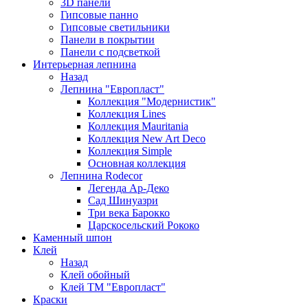
3D панели
Гипсовые панно
Гипсовые светильники
Панели в покрытии
Панели с подсветкой
Интерьерная лепнина
Назад
Лепнина "Европласт"
Коллекция "Модернистик"
Коллекция Lines
Коллекция Mauritania
Коллекция New Art Deco
Коллекция Simple
Основная коллекция
Лепнина Rodecor
Легенда Ар-Деко
Сад Шинуазри
Три века Барокко
Царскосельский Рококо
Каменный шпон
Клей
Назад
Клей обойный
Клей ТМ "Европласт"
Краски