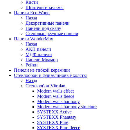
Кисти
Шпатели и кельмы
Панели Eco Wood
Назад
Декоративные панели
Панели под скалу
Стеновые реечные панели
Панели WonderMax
Назад
АКП панели
МДФ панели
Панели Мрамор
Рейки
Панели из гибкой керамики
Стеклообои и флизелиновые холсты
Назад
Стеклообои Vitrulan
Modern walls effect
Modern walls fleece
Modern walls harmony
Modern walls harmony structure
SYSTEXX Active
SYSTEXX Phantasy
SYSTEXX Pure
SYSTEXX Pure fleece