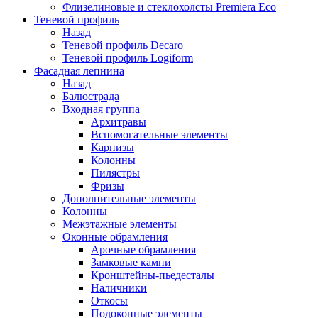
Флизелиновые и стеклохолсты Premiera Eco
Теневой профиль
Назад
Теневой профиль Decaro
Теневой профиль Logiform
Фасадная лепнина
Назад
Балюстрада
Входная группа
Архитравы
Вспомогательные элементы
Карнизы
Колонны
Пилястры
Фризы
Дополнительные элементы
Колонны
Межэтажные элементы
Оконные обрамления
Арочные обрамления
Замковые камни
Кронштейны-пьедесталы
Наличники
Откосы
Подоконные элементы