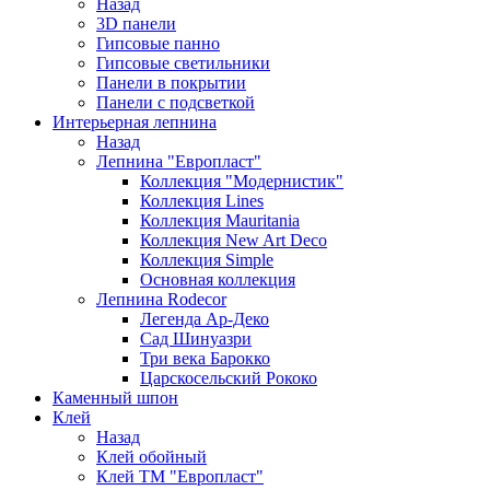
Назад
3D панели
Гипсовые панно
Гипсовые светильники
Панели в покрытии
Панели с подсветкой
Интерьерная лепнина
Назад
Лепнина "Европласт"
Коллекция "Модернистик"
Коллекция Lines
Коллекция Mauritania
Коллекция New Art Deco
Коллекция Simple
Основная коллекция
Лепнина Rodecor
Легенда Ар-Деко
Сад Шинуазри
Три века Барокко
Царскосельский Рококо
Каменный шпон
Клей
Назад
Клей обойный
Клей ТМ "Европласт"