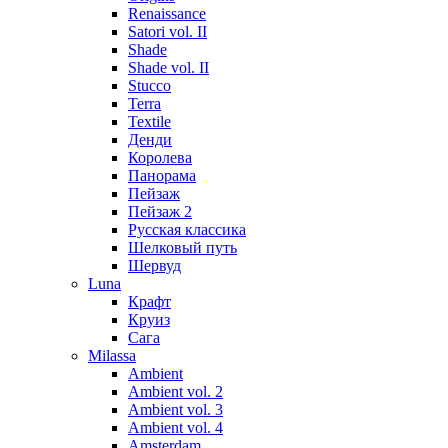
Renaissance
Satori vol. II
Shade
Shade vol. II
Stucco
Terra
Textile
Денди
Королева
Панорама
Пейзаж
Пейзаж 2
Русская классика
Шелковый путь
Шервуд
Luna
Крафт
Круиз
Сага
Milassa
Ambient
Ambient vol. 2
Ambient vol. 3
Ambient vol. 4
Amsterdam