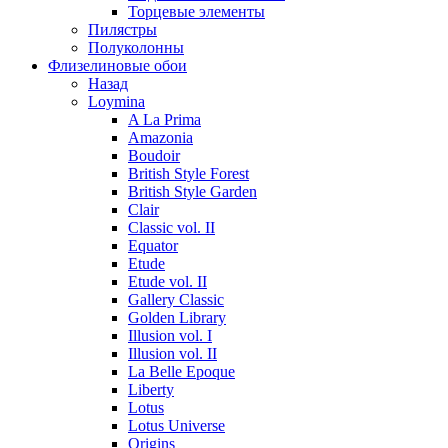
Торцевые элементы
Пилястры
Полуколонны
Флизелиновые обои
Назад
Loymina
A La Prima
Amazonia
Boudoir
British Style Forest
British Style Garden
Clair
Classic vol. II
Equator
Etude
Etude vol. II
Gallery Classic
Golden Library
Illusion vol. I
Illusion vol. II
La Belle Epoque
Liberty
Lotus
Lotus Universe
Origins