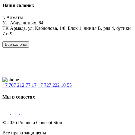
Наши салоны:
г. Алматы
Ул. Абдуллиных, 64
ТК Армада, ул. Кабдолова, 1/8, Блок 1, линия В, ряд 4, бутики
7 и 9
Все салоны
Наши филиалы:
Алматы
,
Астана
,
Шымкент
,
Бишкек
,
Ташкент
Доставка: Караганда, Актобе, Атырау, Актау и весь Казахстан.
+7 707 212 77 17
+7 727 222 10 55
Мы в соцсетях
© 2026 Premiera Concept Store
Все права защищены