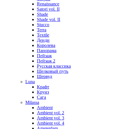
Renaissance
Satori vol. II
Shade
Shade vol. II
Stucco
Terra
Textile
Денди
Королева
Панорама
Пейзаж
Пейзаж 2
Русская классика
Шелковый путь
Шервуд
Luna
Крафт
Круиз
Сага
Milassa
Ambient
Ambient vol. 2
Ambient vol. 3
Ambient vol. 4
Amsterdam