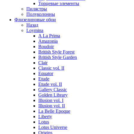
Торцевые элементы
Пилястры
Полуколонны
Флизелиновые обои
Назад
Loymina
A La Prima
Amazonia
Boudoir
British Style Forest
British Style Garden
Clair
Classic vol. II
Equator
Etude
Etude vol. II
Gallery Classic
Golden Library
Illusion vol. I
Illusion vol. II
La Belle Epoque
Liberty
Lotus
Lotus Universe
Origins