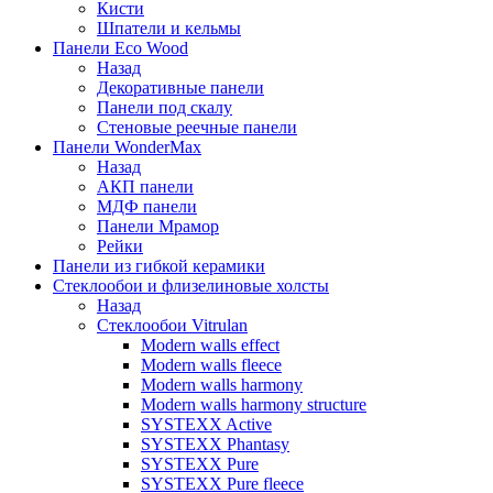
Кисти
Шпатели и кельмы
Панели Eco Wood
Назад
Декоративные панели
Панели под скалу
Стеновые реечные панели
Панели WonderMax
Назад
АКП панели
МДФ панели
Панели Мрамор
Рейки
Панели из гибкой керамики
Стеклообои и флизелиновые холсты
Назад
Стеклообои Vitrulan
Modern walls effect
Modern walls fleece
Modern walls harmony
Modern walls harmony structure
SYSTEXX Active
SYSTEXX Phantasy
SYSTEXX Pure
SYSTEXX Pure fleece