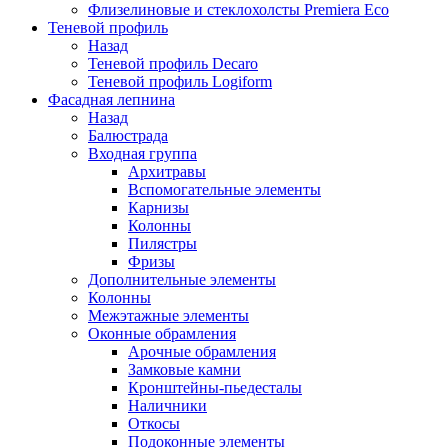
Флизелиновые и стеклохолсты Premiera Eco
Теневой профиль
Назад
Теневой профиль Decaro
Теневой профиль Logiform
Фасадная лепнина
Назад
Балюстрада
Входная группа
Архитравы
Вспомогательные элементы
Карнизы
Колонны
Пилястры
Фризы
Дополнительные элементы
Колонны
Межэтажные элементы
Оконные обрамления
Арочные обрамления
Замковые камни
Кронштейны-пьедесталы
Наличники
Откосы
Подоконные элементы