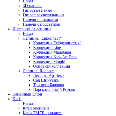
Назад
3D панели
Гипсовые панно
Гипсовые светильники
Панели в покрытии
Панели с подсветкой
Интерьерная лепнина
Назад
Лепнина "Европласт"
Коллекция "Модернистик"
Коллекция Lines
Коллекция Mauritania
Коллекция New Art Deco
Коллекция Simple
Основная коллекция
Лепнина Rodecor
Легенда Ар-Деко
Сад Шинуазри
Три века Барокко
Царскосельский Рококо
Каменный шпон
Клей
Назад
Клей обойный
Клей ТМ "Европласт"