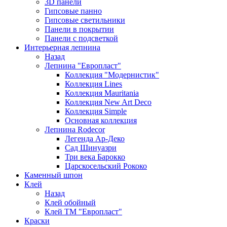
3D панели
Гипсовые панно
Гипсовые светильники
Панели в покрытии
Панели с подсветкой
Интерьерная лепнина
Назад
Лепнина "Европласт"
Коллекция "Модернистик"
Коллекция Lines
Коллекция Mauritania
Коллекция New Art Deco
Коллекция Simple
Основная коллекция
Лепнина Rodecor
Легенда Ар-Деко
Сад Шинуазри
Три века Барокко
Царскосельский Рококо
Каменный шпон
Клей
Назад
Клей обойный
Клей ТМ "Европласт"
Краски