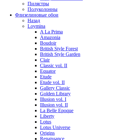
Пилястры
Полуколонны
Флизелиновые обои
Назад
Loymina
A La Prima
Amazonia
Boudoir
British Style Forest
British Style Garden
Clair
Classic vol. II
Equator
Etude
Etude vol. II
Gallery Classic
Golden Library
Illusion vol. I
Illusion vol. II
La Belle Epoque
Liberty
Lotus
Lotus Universe
Origins
Renaissance