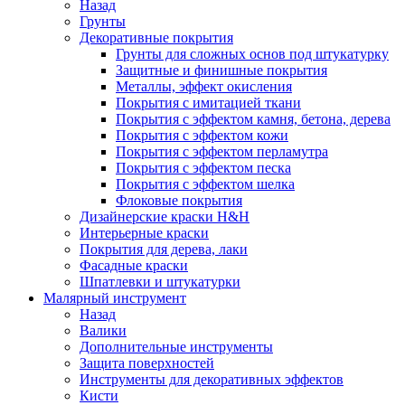
Назад
Грунты
Декоративные покрытия
Грунты для сложных основ под штукатурку
Защитные и финишные покрытия
Металлы, эффект окисления
Покрытия с имитацией ткани
Покрытия с эффектом камня, бетона, дерева
Покрытия с эффектом кожи
Покрытия с эффектом перламутра
Покрытия с эффектом песка
Покрытия с эффектом шелка
Флоковые покрытия
Дизайнерские краски H&H
Интерьерные краски
Покрытия для дерева, лаки
Фасадные краски
Шпатлевки и штукатурки
Малярный инструмент
Назад
Валики
Дополнительные инструменты
Защита поверхностей
Инструменты для декоративных эффектов
Кисти