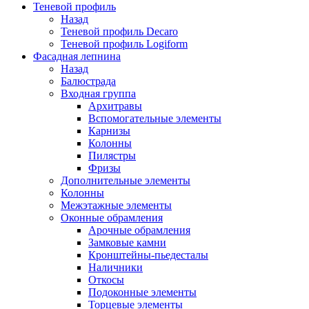
Теневой профиль
Назад
Теневой профиль Decaro
Теневой профиль Logiform
Фасадная лепнина
Назад
Балюстрада
Входная группа
Архитравы
Вспомогательные элементы
Карнизы
Колонны
Пилястры
Фризы
Дополнительные элементы
Колонны
Межэтажные элементы
Оконные обрамления
Арочные обрамления
Замковые камни
Кронштейны-пьедесталы
Наличники
Откосы
Подоконные элементы
Торцевые элементы