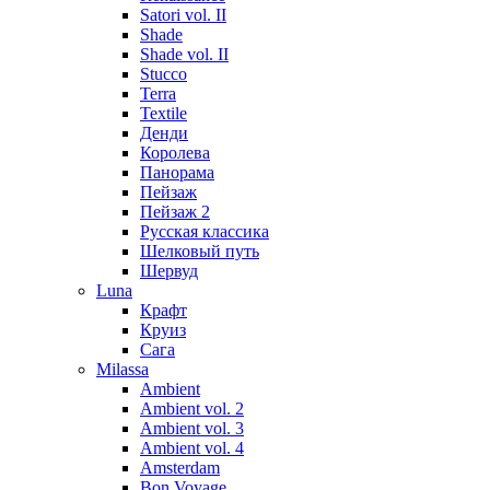
Satori vol. II
Shade
Shade vol. II
Stucco
Terra
Textile
Денди
Королева
Панорама
Пейзаж
Пейзаж 2
Русская классика
Шелковый путь
Шервуд
Luna
Крафт
Круиз
Сага
Milassa
Ambient
Ambient vol. 2
Ambient vol. 3
Ambient vol. 4
Amsterdam
Bon Voyage