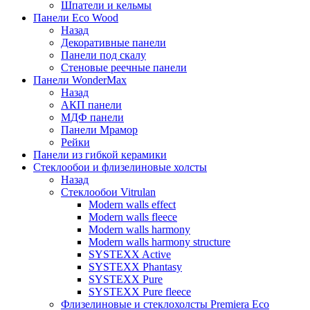
Шпатели и кельмы
Панели Eco Wood
Назад
Декоративные панели
Панели под скалу
Стеновые реечные панели
Панели WonderMax
Назад
АКП панели
МДФ панели
Панели Мрамор
Рейки
Панели из гибкой керамики
Стеклообои и флизелиновые холсты
Назад
Стеклообои Vitrulan
Modern walls effect
Modern walls fleece
Modern walls harmony
Modern walls harmony structure
SYSTEXX Active
SYSTEXX Phantasy
SYSTEXX Pure
SYSTEXX Pure fleece
Флизелиновые и стеклохолсты Premiera Eco