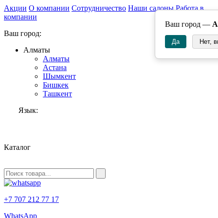
Акции
О компании
Сотрудничество
Наши салоны
Работа в
компании
Ваш город —
А
Ваш город:
Да
Нет, 
Алматы
Алматы
Астана
Шымкент
Бишкек
Ташкент
Язык:
RU
Каталог
+7 707 212 77 17
WhatsApp