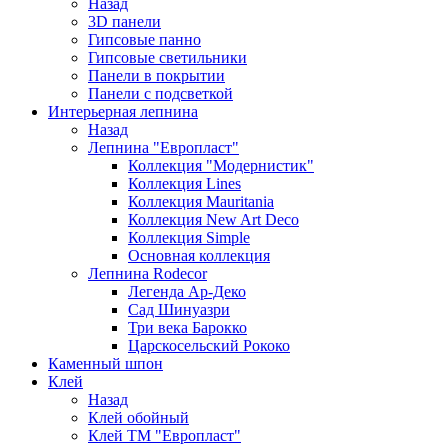
Назад
3D панели
Гипсовые панно
Гипсовые светильники
Панели в покрытии
Панели с подсветкой
Интерьерная лепнина
Назад
Лепнина "Европласт"
Коллекция "Модернистик"
Коллекция Lines
Коллекция Mauritania
Коллекция New Art Deco
Коллекция Simple
Основная коллекция
Лепнина Rodecor
Легенда Ар-Деко
Сад Шинуазри
Три века Барокко
Царскосельский Рококо
Каменный шпон
Клей
Назад
Клей обойный
Клей ТМ "Европласт"