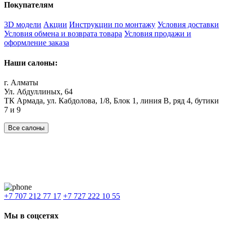
Покупателям
3D модели
Акции
Инструкции по монтажу
Условия доставки
Условия обмена и возврата товара
Условия продажи и
оформление заказа
Наши салоны:
г. Алматы
Ул. Абдуллиных, 64
ТК Армада, ул. Кабдолова, 1/8, Блок 1, линия В, ряд 4, бутики
7 и 9
Все салоны
Наши филиалы:
Алматы
,
Астана
,
Шымкент
,
Бишкек
,
Ташкент
Доставка: Караганда, Актобе, Атырау, Актау и весь Казахстан.
+7 707 212 77 17
+7 727 222 10 55
Мы в соцсетях