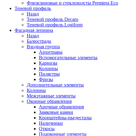
Флизелиновые и стеклохолсты Premiera Eco
Теневой профиль
Назад
Теневой профиль Decaro
Теневой профиль Logiform
Фасадная лепнина
Назад
Балюстрада
Входная группа
Архитравы
Вспомогательные элементы
Карнизы
Колонны
Пилястры
Фризы
Дополнительные элементы
Колонны
Межэтажные элементы
Оконные обрамления
Арочные обрамления
Замковые камни
Кронштейны-пьедесталы
Наличники
Откосы
Подоконные элементы