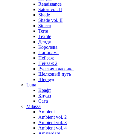
Renaissance
Satori vol. II
Shade
Shade vol. II
Stucco
Terra
Textile
Денди
Королева
Панорама
Пейзаж
Пейзаж 2
Русская классика
Шелковый путь
Шервуд
Luna
Крафт
Круиз
Сага
Milassa
Ambient
Ambient vol. 2
Ambient vol. 3
Ambient vol. 4
Amsterdam