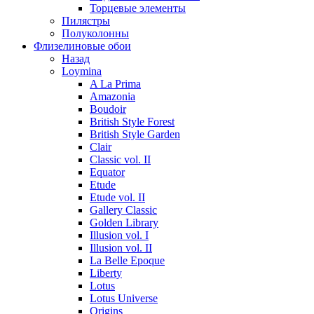
Торцевые элементы
Пилястры
Полуколонны
Флизелиновые обои
Назад
Loymina
A La Prima
Amazonia
Boudoir
British Style Forest
British Style Garden
Clair
Classic vol. II
Equator
Etude
Etude vol. II
Gallery Classic
Golden Library
Illusion vol. I
Illusion vol. II
La Belle Epoque
Liberty
Lotus
Lotus Universe
Origins