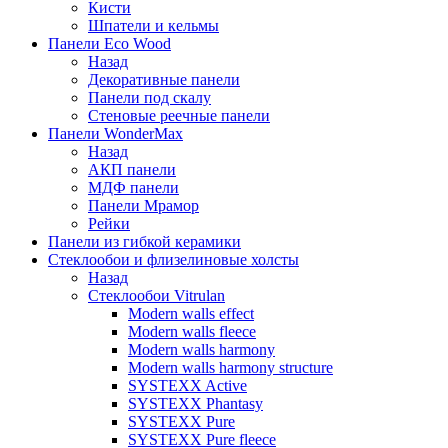
Кисти
Шпатели и кельмы
Панели Eco Wood
Назад
Декоративные панели
Панели под скалу
Стеновые реечные панели
Панели WonderMax
Назад
АКП панели
МДФ панели
Панели Мрамор
Рейки
Панели из гибкой керамики
Стеклообои и флизелиновые холсты
Назад
Стеклообои Vitrulan
Modern walls effect
Modern walls fleece
Modern walls harmony
Modern walls harmony structure
SYSTEXX Active
SYSTEXX Phantasy
SYSTEXX Pure
SYSTEXX Pure fleece