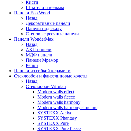
Кисти
Шпатели и кельмы
Панели Eco Wood
Назад
Декоративные панели
Панели под скалу
Стеновые реечные панели
Панели WonderMax
Назад
АКП панели
МДФ панели
Панели Мрамор
Рейки
Панели из гибкой керамики
Стеклообои и флизелиновые холсты
Назад
Стеклообои Vitrulan
Modern walls effect
Modern walls fleece
Modern walls harmony
Modern walls harmony structure
SYSTEXX Active
SYSTEXX Phantasy
SYSTEXX Pure
SYSTEXX Pure fleece