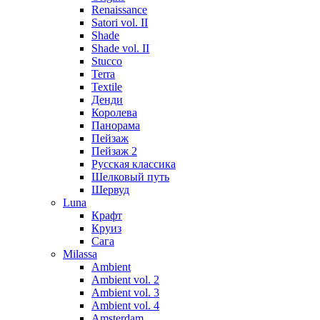
Renaissance
Satori vol. II
Shade
Shade vol. II
Stucco
Terra
Textile
Денди
Королева
Панорама
Пейзаж
Пейзаж 2
Русская классика
Шелковый путь
Шервуд
Luna
Крафт
Круиз
Сага
Milassa
Ambient
Ambient vol. 2
Ambient vol. 3
Ambient vol. 4
Amsterdam