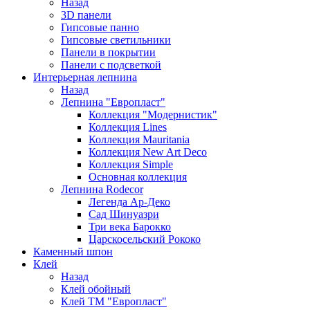
Назад
3D панели
Гипсовые панно
Гипсовые светильники
Панели в покрытии
Панели с подсветкой
Интерьерная лепнина
Назад
Лепнина "Европласт"
Коллекция "Модернистик"
Коллекция Lines
Коллекция Mauritania
Коллекция New Art Deco
Коллекция Simple
Основная коллекция
Лепнина Rodecor
Легенда Ар-Деко
Сад Шинуазри
Три века Барокко
Царскосельский Рококо
Каменный шпон
Клей
Назад
Клей обойный
Клей ТМ "Европласт"