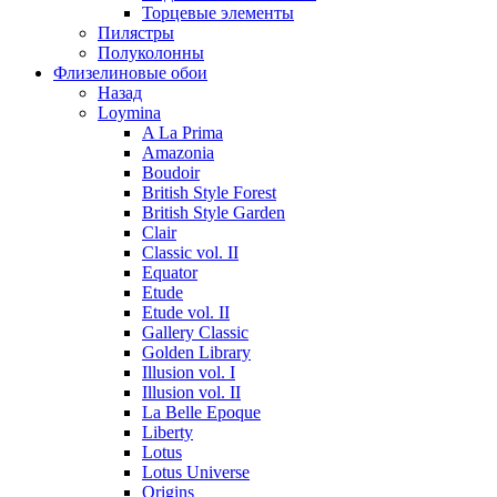
Торцевые элементы
Пилястры
Полуколонны
Флизелиновые обои
Назад
Loymina
A La Prima
Amazonia
Boudoir
British Style Forest
British Style Garden
Clair
Classic vol. II
Equator
Etude
Etude vol. II
Gallery Classic
Golden Library
Illusion vol. I
Illusion vol. II
La Belle Epoque
Liberty
Lotus
Lotus Universe
Origins