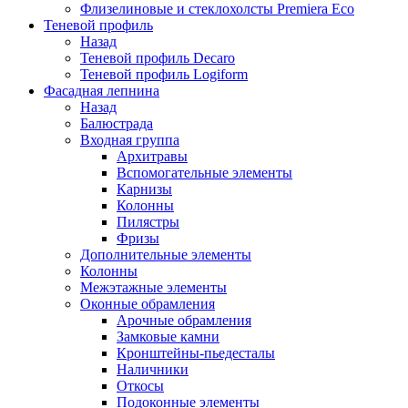
Флизелиновые и стеклохолсты Premiera Eco
Теневой профиль
Назад
Теневой профиль Decaro
Теневой профиль Logiform
Фасадная лепнина
Назад
Балюстрада
Входная группа
Архитравы
Вспомогательные элементы
Карнизы
Колонны
Пилястры
Фризы
Дополнительные элементы
Колонны
Межэтажные элементы
Оконные обрамления
Арочные обрамления
Замковые камни
Кронштейны-пьедесталы
Наличники
Откосы
Подоконные элементы