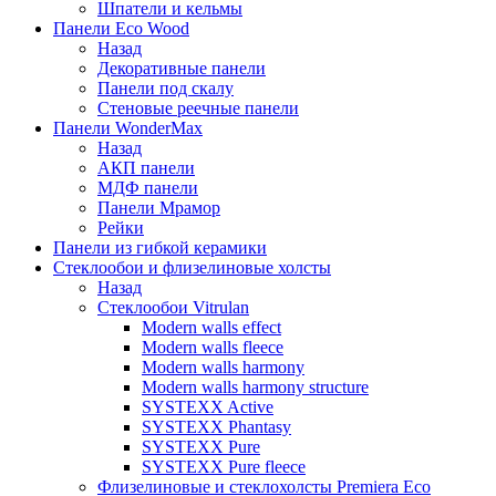
Шпатели и кельмы
Панели Eco Wood
Назад
Декоративные панели
Панели под скалу
Стеновые реечные панели
Панели WonderMax
Назад
АКП панели
МДФ панели
Панели Мрамор
Рейки
Панели из гибкой керамики
Стеклообои и флизелиновые холсты
Назад
Стеклообои Vitrulan
Modern walls effect
Modern walls fleece
Modern walls harmony
Modern walls harmony structure
SYSTEXX Active
SYSTEXX Phantasy
SYSTEXX Pure
SYSTEXX Pure fleece
Флизелиновые и стеклохолсты Premiera Eco