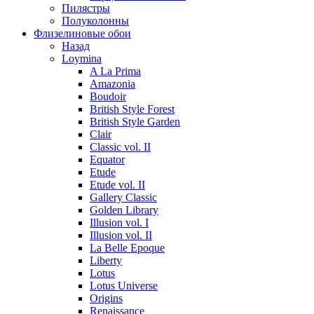
Пилястры
Полуколонны
Флизелиновые обои
Назад
Loymina
A La Prima
Amazonia
Boudoir
British Style Forest
British Style Garden
Clair
Classic vol. II
Equator
Etude
Etude vol. II
Gallery Classic
Golden Library
Illusion vol. I
Illusion vol. II
La Belle Epoque
Liberty
Lotus
Lotus Universe
Origins
Renaissance