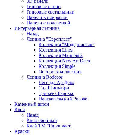
3D панели
Гипсовые панно
Гипсовые светильники
Панели в покрытии
Панели с подсветкой
Интерьерная лепнина
Назад
Лепнина "Европласт"
Коллекция "Модернистик"
Коллекция Lines
Коллекция Mauritania
Коллекция New Art Deco
Коллекция Simple
Основная коллекция
Лепнина Rodecor
Легенда Ар-Деко
Сад Шинуазри
Три века Барокко
Царскосельский Рококо
Каменный шпон
Клей
Назад
Клей обойный
Клей ТМ "Европласт"
Краски