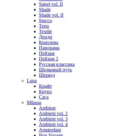
Satori vol. II
Shade
Shade vol. II
Stucco
Terra
Textile
Денди
Королева
Панорама
Пейзаж
Пейзаж 2
Русская классика
Шелковый путь
Шервуд
Luna
Крафт
Круиз
Сага
Milassa
Ambient
Ambient vol. 2
Ambient vol. 3
Ambient vol. 4
Amsterdam
Bon Voyage