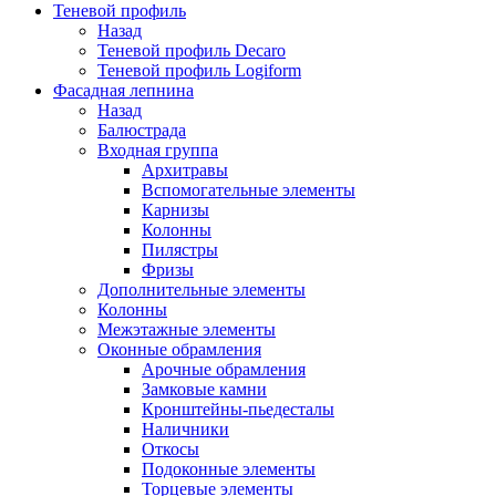
Теневой профиль
Назад
Теневой профиль Decaro
Теневой профиль Logiform
Фасадная лепнина
Назад
Балюстрада
Входная группа
Архитравы
Вспомогательные элементы
Карнизы
Колонны
Пилястры
Фризы
Дополнительные элементы
Колонны
Межэтажные элементы
Оконные обрамления
Арочные обрамления
Замковые камни
Кронштейны-пьедесталы
Наличники
Откосы
Подоконные элементы
Торцевые элементы