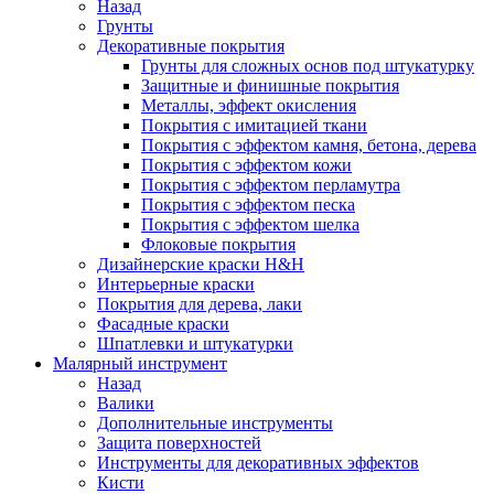
Назад
Грунты
Декоративные покрытия
Грунты для сложных основ под штукатурку
Защитные и финишные покрытия
Металлы, эффект окисления
Покрытия с имитацией ткани
Покрытия с эффектом камня, бетона, дерева
Покрытия с эффектом кожи
Покрытия с эффектом перламутра
Покрытия с эффектом песка
Покрытия с эффектом шелка
Флоковые покрытия
Дизайнерские краски H&H
Интерьерные краски
Покрытия для дерева, лаки
Фасадные краски
Шпатлевки и штукатурки
Малярный инструмент
Назад
Валики
Дополнительные инструменты
Защита поверхностей
Инструменты для декоративных эффектов
Кисти