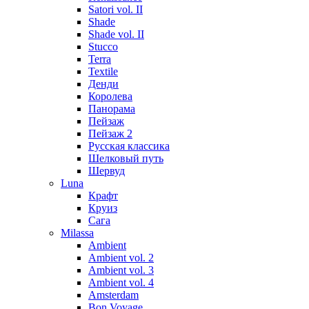
Satori vol. II
Shade
Shade vol. II
Stucco
Terra
Textile
Денди
Королева
Панорама
Пейзаж
Пейзаж 2
Русская классика
Шелковый путь
Шервуд
Luna
Крафт
Круиз
Сага
Milassa
Ambient
Ambient vol. 2
Ambient vol. 3
Ambient vol. 4
Amsterdam
Bon Voyage