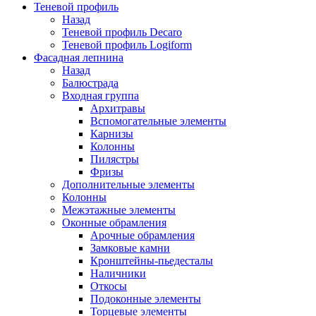
Теневой профиль
Назад
Теневой профиль Decaro
Теневой профиль Logiform
Фасадная лепнина
Назад
Балюстрада
Входная группа
Архитравы
Вспомогательные элементы
Карнизы
Колонны
Пилястры
Фризы
Дополнительные элементы
Колонны
Межэтажные элементы
Оконные обрамления
Арочные обрамления
Замковые камни
Кронштейны-пьедесталы
Наличники
Откосы
Подоконные элементы
Торцевые элементы