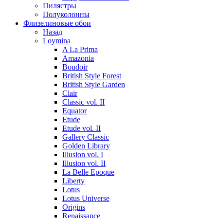
Пилястры
Полуколонны
Флизелиновые обои
Назад
Loymina
A La Prima
Amazonia
Boudoir
British Style Forest
British Style Garden
Clair
Classic vol. II
Equator
Etude
Etude vol. II
Gallery Classic
Golden Library
Illusion vol. I
Illusion vol. II
La Belle Epoque
Liberty
Lotus
Lotus Universe
Origins
Renaissance