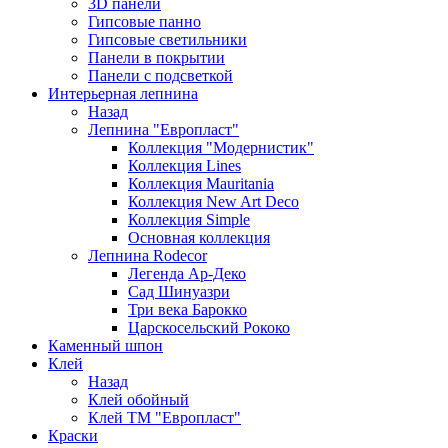
3D панели
Гипсовые панно
Гипсовые светильники
Панели в покрытии
Панели с подсветкой
Интерьерная лепнина
Назад
Лепнина "Европласт"
Коллекция "Модернистик"
Коллекция Lines
Коллекция Mauritania
Коллекция New Art Deco
Коллекция Simple
Основная коллекция
Лепнина Rodecor
Легенда Ар-Деко
Сад Шинуазри
Три века Барокко
Царскосельский Рококо
Каменный шпон
Клей
Назад
Клей обойный
Клей ТМ "Европласт"
Краски