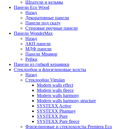
Шпатели и кельмы
Панели Eco Wood
Назад
Декоративные панели
Панели под скалу
Стеновые реечные панели
Панели WonderMax
Назад
АКП панели
МДФ панели
Панели Мрамор
Рейки
Панели из гибкой керамики
Стеклообои и флизелиновые холсты
Назад
Стеклообои Vitrulan
Modern walls effect
Modern walls fleece
Modern walls harmony
Modern walls harmony structure
SYSTEXX Active
SYSTEXX Phantasy
SYSTEXX Pure
SYSTEXX Pure fleece
Флизелиновые и стеклохолсты Premiera Eco