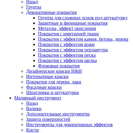
Назад
Грунты
Декоративные покрытия
Грунты для сложных основ под штукатурку
Защитные и финишные покрытия
Металлы, эффект окисления
Покрытия с имитацией ткани
Покрытия с эффектом камня, бетона, дерева
Покрытия с эффектом кожи
Покрытия с эффектом перламутра
Покрытия с эффектом песка
Покрытия с эффектом шелка
Флоковые покрытия
Дизайнерские краски H&H
Интерьерные краски
Покрытия для дерева, лаки
Фасадные краски
Шпатлевки и штукатурки
Малярный инструмент
Назад
Валики
Дополнительные инструменты
Защита поверхностей
Инструменты для декоративных эффектов
Кисти