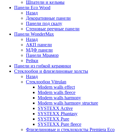
Шпатели и кельмы
Панели Eco Wood
Назад
Декоративные панели
Панели под скалу
Стеновые реечные панели
Панели WonderMax
Назад
АКП панели
МДФ панели
Панели Мрамор
Рейки
Панели из гибкой керамики
Стеклообои и флизелиновые холсты
Назад
Стеклообои Vitrulan
Modern walls effect
Modern walls fleece
Modern walls harmony
Modern walls harmony structure
SYSTEXX Active
SYSTEXX Phantasy
SYSTEXX Pure
SYSTEXX Pure fleece
Флизелиновые и стеклохолсты Premiera Eco