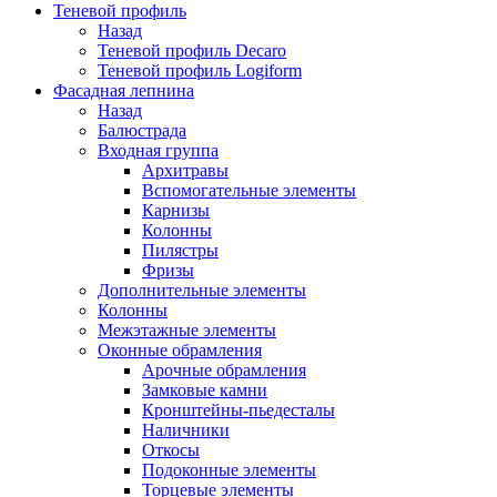
Теневой профиль
Назад
Теневой профиль Decaro
Теневой профиль Logiform
Фасадная лепнина
Назад
Балюстрада
Входная группа
Архитравы
Вспомогательные элементы
Карнизы
Колонны
Пилястры
Фризы
Дополнительные элементы
Колонны
Межэтажные элементы
Оконные обрамления
Арочные обрамления
Замковые камни
Кронштейны-пьедесталы
Наличники
Откосы
Подоконные элементы
Торцевые элементы