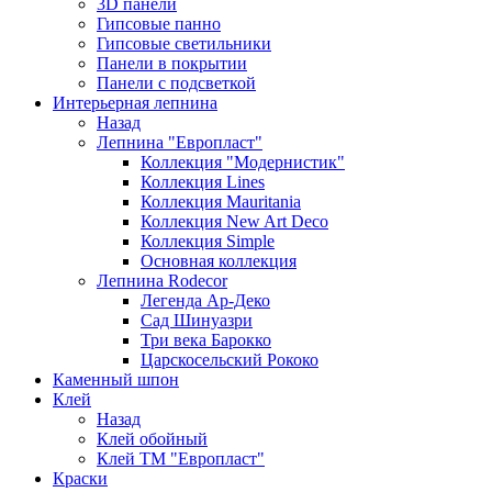
3D панели
Гипсовые панно
Гипсовые светильники
Панели в покрытии
Панели с подсветкой
Интерьерная лепнина
Назад
Лепнина "Европласт"
Коллекция "Модернистик"
Коллекция Lines
Коллекция Mauritania
Коллекция New Art Deco
Коллекция Simple
Основная коллекция
Лепнина Rodecor
Легенда Ар-Деко
Сад Шинуазри
Три века Барокко
Царскосельский Рококо
Каменный шпон
Клей
Назад
Клей обойный
Клей ТМ "Европласт"
Краски