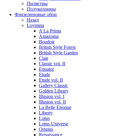
Пилястры
Полуколонны
Флизелиновые обои
Назад
Loymina
A La Prima
Amazonia
Boudoir
British Style Forest
British Style Garden
Clair
Classic vol. II
Equator
Etude
Etude vol. II
Gallery Classic
Golden Library
Illusion vol. I
Illusion vol. II
La Belle Epoque
Liberty
Lotus
Lotus Universe
Origins
Renaissance