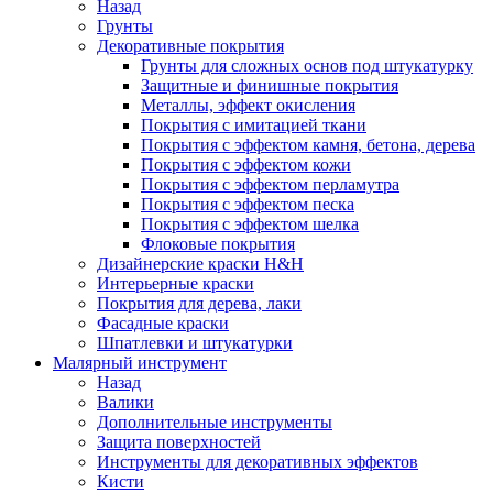
Назад
Грунты
Декоративные покрытия
Грунты для сложных основ под штукатурку
Защитные и финишные покрытия
Металлы, эффект окисления
Покрытия с имитацией ткани
Покрытия с эффектом камня, бетона, дерева
Покрытия с эффектом кожи
Покрытия с эффектом перламутра
Покрытия с эффектом песка
Покрытия с эффектом шелка
Флоковые покрытия
Дизайнерские краски H&H
Интерьерные краски
Покрытия для дерева, лаки
Фасадные краски
Шпатлевки и штукатурки
Малярный инструмент
Назад
Валики
Дополнительные инструменты
Защита поверхностей
Инструменты для декоративных эффектов
Кисти