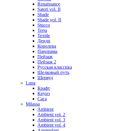
Renaissance
Satori vol. II
Shade
Shade vol. II
Stucco
Terra
Textile
Денди
Королева
Панорама
Пейзаж
Пейзаж 2
Русская классика
Шелковый путь
Шервуд
Luna
Крафт
Круиз
Сага
Milassa
Ambient
Ambient vol. 2
Ambient vol. 3
Ambient vol. 4
Amsterdam