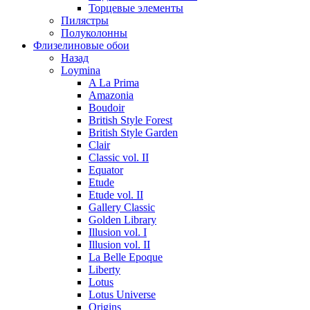
Торцевые элементы
Пилястры
Полуколонны
Флизелиновые обои
Назад
Loymina
A La Prima
Amazonia
Boudoir
British Style Forest
British Style Garden
Clair
Classic vol. II
Equator
Etude
Etude vol. II
Gallery Classic
Golden Library
Illusion vol. I
Illusion vol. II
La Belle Epoque
Liberty
Lotus
Lotus Universe
Origins