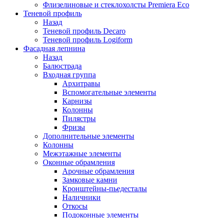
Флизелиновые и стеклохолсты Premiera Eco
Теневой профиль
Назад
Теневой профиль Decaro
Теневой профиль Logiform
Фасадная лепнина
Назад
Балюстрада
Входная группа
Архитравы
Вспомогательные элементы
Карнизы
Колонны
Пилястры
Фризы
Дополнительные элементы
Колонны
Межэтажные элементы
Оконные обрамления
Арочные обрамления
Замковые камни
Кронштейны-пьедесталы
Наличники
Откосы
Подоконные элементы