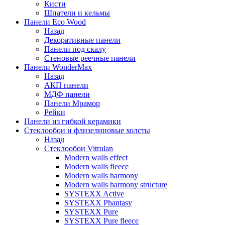
Кисти
Шпатели и кельмы
Панели Eco Wood
Назад
Декоративные панели
Панели под скалу
Стеновые реечные панели
Панели WonderMax
Назад
АКП панели
МДФ панели
Панели Мрамор
Рейки
Панели из гибкой керамики
Стеклообои и флизелиновые холсты
Назад
Стеклообои Vitrulan
Modern walls effect
Modern walls fleece
Modern walls harmony
Modern walls harmony structure
SYSTEXX Active
SYSTEXX Phantasy
SYSTEXX Pure
SYSTEXX Pure fleece