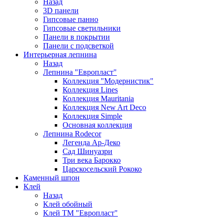
Назад
3D панели
Гипсовые панно
Гипсовые светильники
Панели в покрытии
Панели с подсветкой
Интерьерная лепнина
Назад
Лепнина "Европласт"
Коллекция "Модернистик"
Коллекция Lines
Коллекция Mauritania
Коллекция New Art Deco
Коллекция Simple
Основная коллекция
Лепнина Rodecor
Легенда Ар-Деко
Сад Шинуазри
Три века Барокко
Царскосельский Рококо
Каменный шпон
Клей
Назад
Клей обойный
Клей ТМ "Европласт"