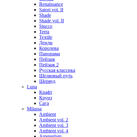
Renaissance
Satori vol. II
Shade
Shade vol. II
Stucco
Terra
Textile
Денди
Королева
Панорама
Пейзаж
Пейзаж 2
Русская классика
Шелковый путь
Шервуд
Luna
Крафт
Круиз
Сага
Milassa
Ambient
Ambient vol. 2
Ambient vol. 3
Ambient vol. 4
Amsterdam