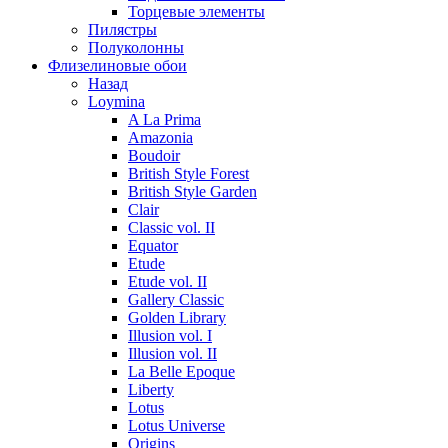
Торцевые элементы
Пилястры
Полуколонны
Флизелиновые обои
Назад
Loymina
A La Prima
Amazonia
Boudoir
British Style Forest
British Style Garden
Clair
Classic vol. II
Equator
Etude
Etude vol. II
Gallery Classic
Golden Library
Illusion vol. I
Illusion vol. II
La Belle Epoque
Liberty
Lotus
Lotus Universe
Origins