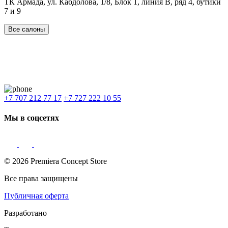
ТК Армада, ул. Кабдолова, 1/8, Блок 1, линия В, ряд 4, бутики
7 и 9
Все салоны
Наши филиалы:
Алматы
,
Астана
,
Шымкент
,
Бишкек
,
Ташкент
Доставка: Караганда, Актобе, Атырау, Актау и весь Казахстан.
+7 707 212 77 17
+7 727 222 10 55
Мы в соцсетях
© 2026 Premiera Concept Store
Все права защищены
Публичная оферта
Разработано