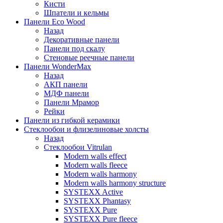
Кисти
Шпатели и кельмы
Панели Eco Wood
Назад
Декоративные панели
Панели под скалу
Стеновые реечные панели
Панели WonderMax
Назад
АКП панели
МДФ панели
Панели Мрамор
Рейки
Панели из гибкой керамики
Стеклообои и флизелиновые холсты
Назад
Стеклообои Vitrulan
Modern walls effect
Modern walls fleece
Modern walls harmony
Modern walls harmony structure
SYSTEXX Active
SYSTEXX Phantasy
SYSTEXX Pure
SYSTEXX Pure fleece