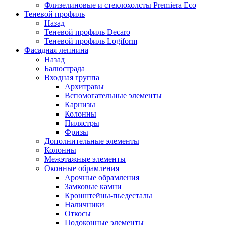
Флизелиновые и стеклохолсты Premiera Eco
Теневой профиль
Назад
Теневой профиль Decaro
Теневой профиль Logiform
Фасадная лепнина
Назад
Балюстрада
Входная группа
Архитравы
Вспомогательные элементы
Карнизы
Колонны
Пилястры
Фризы
Дополнительные элементы
Колонны
Межэтажные элементы
Оконные обрамления
Арочные обрамления
Замковые камни
Кронштейны-пьедесталы
Наличники
Откосы
Подоконные элементы