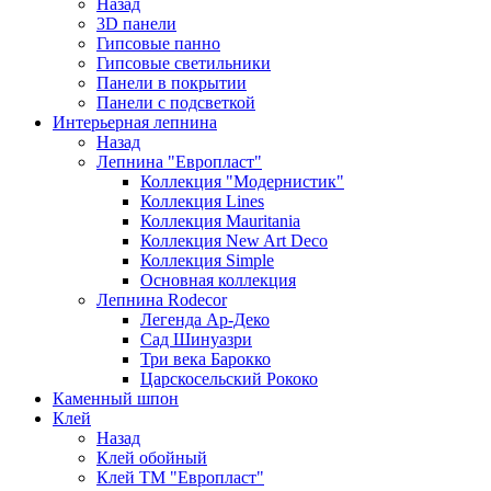
Назад
3D панели
Гипсовые панно
Гипсовые светильники
Панели в покрытии
Панели с подсветкой
Интерьерная лепнина
Назад
Лепнина "Европласт"
Коллекция "Модернистик"
Коллекция Lines
Коллекция Mauritania
Коллекция New Art Deco
Коллекция Simple
Основная коллекция
Лепнина Rodecor
Легенда Ар-Деко
Сад Шинуазри
Три века Барокко
Царскосельский Рококо
Каменный шпон
Клей
Назад
Клей обойный
Клей ТМ "Европласт"