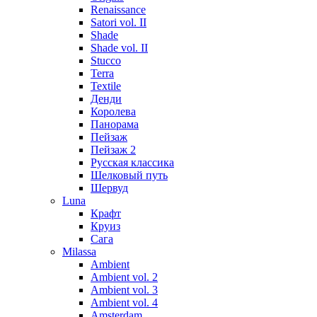
Renaissance
Satori vol. II
Shade
Shade vol. II
Stucco
Terra
Textile
Денди
Королева
Панорама
Пейзаж
Пейзаж 2
Русская классика
Шелковый путь
Шервуд
Luna
Крафт
Круиз
Сага
Milassa
Ambient
Ambient vol. 2
Ambient vol. 3
Ambient vol. 4
Amsterdam