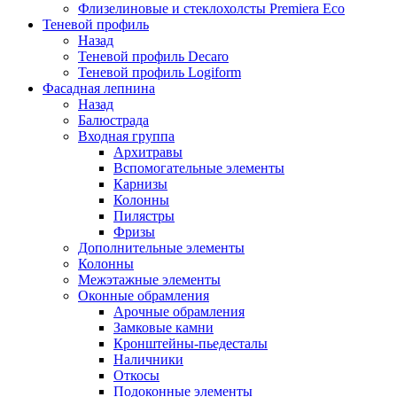
Флизелиновые и стеклохолсты Premiera Eco
Теневой профиль
Назад
Теневой профиль Decaro
Теневой профиль Logiform
Фасадная лепнина
Назад
Балюстрада
Входная группа
Архитравы
Вспомогательные элементы
Карнизы
Колонны
Пилястры
Фризы
Дополнительные элементы
Колонны
Межэтажные элементы
Оконные обрамления
Арочные обрамления
Замковые камни
Кронштейны-пьедесталы
Наличники
Откосы
Подоконные элементы