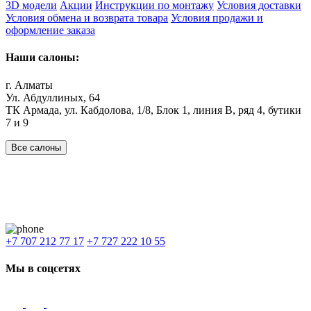
3D модели
Акции
Инструкции по монтажу
Условия доставки
Условия обмена и возврата товара
Условия продажи и
оформление заказа
Наши салоны:
г. Алматы
Ул. Абдуллиных, 64
ТК Армада, ул. Кабдолова, 1/8, Блок 1, линия В, ряд 4, бутики
7 и 9
Все салоны
Наши филиалы:
Алматы
,
Астана
,
Шымкент
,
Бишкек
,
Ташкент
Доставка: Караганда, Актобе, Атырау, Актау и весь Казахстан.
+7 707 212 77 17
+7 727 222 10 55
Мы в соцсетях