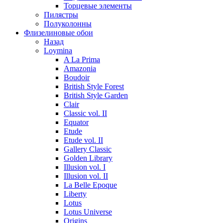
Торцевые элементы
Пилястры
Полуколонны
Флизелиновые обои
Назад
Loymina
A La Prima
Amazonia
Boudoir
British Style Forest
British Style Garden
Clair
Classic vol. II
Equator
Etude
Etude vol. II
Gallery Classic
Golden Library
Illusion vol. I
Illusion vol. II
La Belle Epoque
Liberty
Lotus
Lotus Universe
Origins