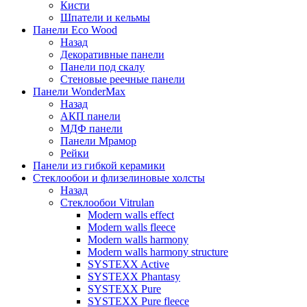
Кисти
Шпатели и кельмы
Панели Eco Wood
Назад
Декоративные панели
Панели под скалу
Стеновые реечные панели
Панели WonderMax
Назад
АКП панели
МДФ панели
Панели Мрамор
Рейки
Панели из гибкой керамики
Стеклообои и флизелиновые холсты
Назад
Стеклообои Vitrulan
Modern walls effect
Modern walls fleece
Modern walls harmony
Modern walls harmony structure
SYSTEXX Active
SYSTEXX Phantasy
SYSTEXX Pure
SYSTEXX Pure fleece