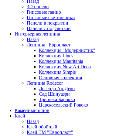
Назад
3D панели
Гипсовые панно
Гипсовые светильники
Панели в покрытии
Панели с подсветкой
Интерьерная лепнина
Назад
Лепнина "Европласт"
Коллекция "Модернистик"
Коллекция Lines
Коллекция Mauritania
Коллекция New Art Deco
Коллекция Simple
Основная коллекция
Лепнина Rodecor
Легенда Ар-Деко
Сад Шинуазри
Три века Барокко
Царскосельский Рококо
Каменный шпон
Клей
Назад
Клей обойный
Клей ТМ "Европласт"