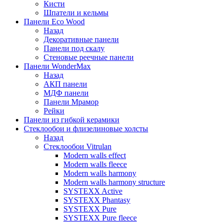
Кисти
Шпатели и кельмы
Панели Eco Wood
Назад
Декоративные панели
Панели под скалу
Стеновые реечные панели
Панели WonderMax
Назад
АКП панели
МДФ панели
Панели Мрамор
Рейки
Панели из гибкой керамики
Стеклообои и флизелиновые холсты
Назад
Стеклообои Vitrulan
Modern walls effect
Modern walls fleece
Modern walls harmony
Modern walls harmony structure
SYSTEXX Active
SYSTEXX Phantasy
SYSTEXX Pure
SYSTEXX Pure fleece