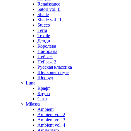
Renaissance
Satori vol. II
Shade
Shade vol. II
Stucco
Terra
Textile
Денди
Королева
Панорама
Пейзаж
Пейзаж 2
Русская классика
Шелковый путь
Шервуд
Luna
Крафт
Круиз
Сага
Milassa
Ambient
Ambient vol. 2
Ambient vol. 3
Ambient vol. 4
Amsterdam