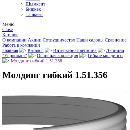
Шымкент
Бишкек
Ташкент
Меню
Close
Каталог
О компании
Акции
Сотрудничество
Наши салоны
Сравнение
Работа в компании
Главная
Каталог
Интерьерная лепнина
Лепнина
"Европласт"
Основная коллекция
Гибкие молдинги
Молдинг гибкий 1.51.356
Молдинг гибкий 1.51.356