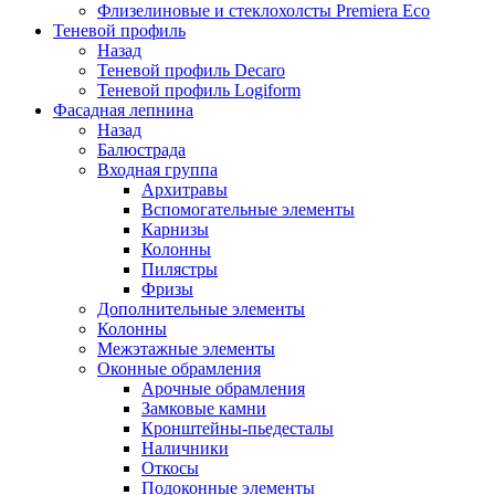
Флизелиновые и стеклохолсты Premiera Eco
Теневой профиль
Назад
Теневой профиль Decaro
Теневой профиль Logiform
Фасадная лепнина
Назад
Балюстрада
Входная группа
Архитравы
Вспомогательные элементы
Карнизы
Колонны
Пилястры
Фризы
Дополнительные элементы
Колонны
Межэтажные элементы
Оконные обрамления
Арочные обрамления
Замковые камни
Кронштейны-пьедесталы
Наличники
Откосы
Подоконные элементы