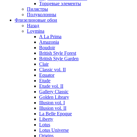
Торцевые элементы
Пилястры
Полуколонны
Флизелиновые обои
Назад
Loymina
A La Prima
Amazonia
Boudoir
British Style Forest
British Style Garden
Clair
Classic vol. II
Equator
Etude
Etude vol. II
Gallery Classic
Golden Library
Illusion vol. I
Illusion vol. II
La Belle Epoque
Liberty
Lotus
Lotus Universe
Origins