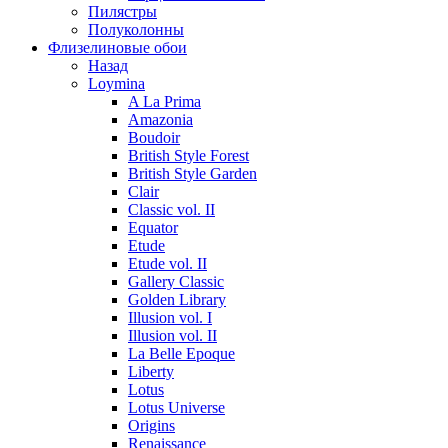
Пилястры
Полуколонны
Флизелиновые обои
Назад
Loymina
A La Prima
Amazonia
Boudoir
British Style Forest
British Style Garden
Clair
Classic vol. II
Equator
Etude
Etude vol. II
Gallery Classic
Golden Library
Illusion vol. I
Illusion vol. II
La Belle Epoque
Liberty
Lotus
Lotus Universe
Origins
Renaissance