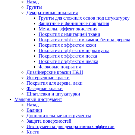
Назад
Грунты
Декоративные покрытия
Грунты для сложных основ под штукатурку
Защитные и финишные покрытия
Металлы, эффект окисления
Покрытия с имитацией ткани
Покрытия с эффектом камня, бетона, дерева
Покрытия с эффектом кожи
Покрытия с эффектом перламутра
Покрытия с эффектом песка
Покрытия с эффектом шелка
Флоковые покрытия
Дизайнерские краски H&H
Интерьерные краски
Покрытия для дерева, лаки
Фасадные краски
Шпатлевки и штукатурки
Малярный инструмент
Назад
Валики
Дополнительные инструменты
Защита поверхностей
Инструменты для декоративных эффектов
Кисти