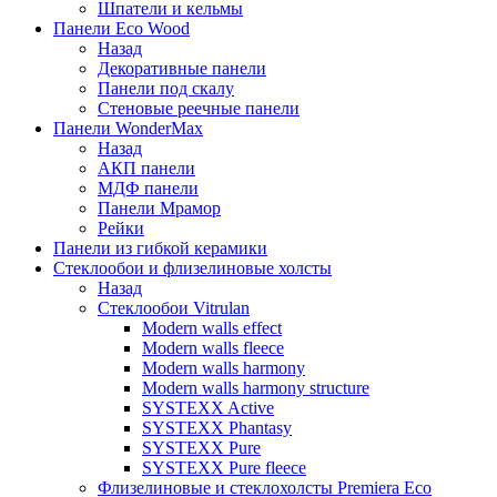
Шпатели и кельмы
Панели Eco Wood
Назад
Декоративные панели
Панели под скалу
Стеновые реечные панели
Панели WonderMax
Назад
АКП панели
МДФ панели
Панели Мрамор
Рейки
Панели из гибкой керамики
Стеклообои и флизелиновые холсты
Назад
Стеклообои Vitrulan
Modern walls effect
Modern walls fleece
Modern walls harmony
Modern walls harmony structure
SYSTEXX Active
SYSTEXX Phantasy
SYSTEXX Pure
SYSTEXX Pure fleece
Флизелиновые и стеклохолсты Premiera Eco