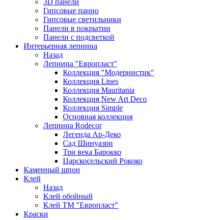
3D панели
Гипсовые панно
Гипсовые светильники
Панели в покрытии
Панели с подсветкой
Интерьерная лепнина
Назад
Лепнина "Европласт"
Коллекция "Модернистик"
Коллекция Lines
Коллекция Mauritania
Коллекция New Art Deco
Коллекция Simple
Основная коллекция
Лепнина Rodecor
Легенда Ар-Деко
Сад Шинуазри
Три века Барокко
Царскосельский Рококо
Каменный шпон
Клей
Назад
Клей обойный
Клей ТМ "Европласт"
Краски