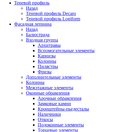
Теневой профиль
Назад
Теневой профиль Decaro
Теневой профиль Logiform
Фасадная лепнина
Назад
Балюстрада
Входная группа
Архитравы
Вспомогательные элементы
Карнизы
Колонны
Пилястры
Фризы
Дополнительные элементы
Колонны
Межэтажные элементы
Оконные обрамления
Арочные обрамления
Замковые камни
Кронштейны-пьедесталы
Наличники
Откосы
Подоконные элементы
Торцевые элементы