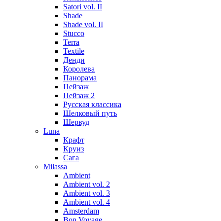
Satori vol. II
Shade
Shade vol. II
Stucco
Terra
Textile
Денди
Королева
Панорама
Пейзаж
Пейзаж 2
Русская классика
Шелковый путь
Шервуд
Luna
Крафт
Круиз
Сага
Milassa
Ambient
Ambient vol. 2
Ambient vol. 3
Ambient vol. 4
Amsterdam
Bon Voyage