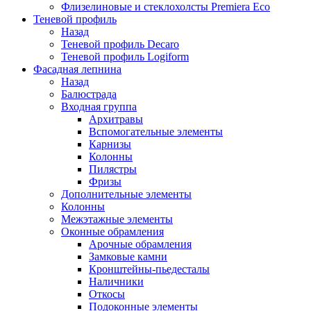
Флизелиновые и стеклохолсты Premiera Eco
Теневой профиль
Назад
Теневой профиль Decaro
Теневой профиль Logiform
Фасадная лепнина
Назад
Балюстрада
Входная группа
Архитравы
Вспомогательные элементы
Карнизы
Колонны
Пилястры
Фризы
Дополнительные элементы
Колонны
Межэтажные элементы
Оконные обрамления
Арочные обрамления
Замковые камни
Кронштейны-пьедесталы
Наличники
Откосы
Подоконные элементы