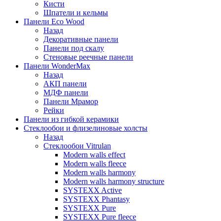
Кисти
Шпатели и кельмы
Панели Eco Wood
Назад
Декоративные панели
Панели под скалу
Стеновые реечные панели
Панели WonderMax
Назад
АКП панели
МДФ панели
Панели Мрамор
Рейки
Панели из гибкой керамики
Стеклообои и флизелиновые холсты
Назад
Стеклообои Vitrulan
Modern walls effect
Modern walls fleece
Modern walls harmony
Modern walls harmony structure
SYSTEXX Active
SYSTEXX Phantasy
SYSTEXX Pure
SYSTEXX Pure fleece