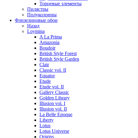
Торцевые элементы
Пилястры
Полуколонны
Флизелиновые обои
Назад
Loymina
A La Prima
Amazonia
Boudoir
British Style Forest
British Style Garden
Clair
Classic vol. II
Equator
Etude
Etude vol. II
Gallery Classic
Golden Library
Illusion vol. I
Illusion vol. II
La Belle Epoque
Liberty
Lotus
Lotus Universe
Origins