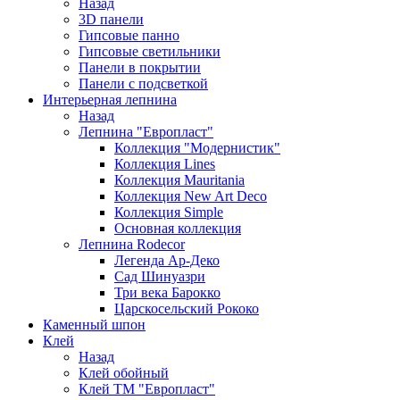
Назад
3D панели
Гипсовые панно
Гипсовые светильники
Панели в покрытии
Панели с подсветкой
Интерьерная лепнина
Назад
Лепнина "Европласт"
Коллекция "Модернистик"
Коллекция Lines
Коллекция Mauritania
Коллекция New Art Deco
Коллекция Simple
Основная коллекция
Лепнина Rodecor
Легенда Ар-Деко
Сад Шинуазри
Три века Барокко
Царскосельский Рококо
Каменный шпон
Клей
Назад
Клей обойный
Клей ТМ "Европласт"