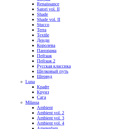
Renaissance
Satori vol. II
Shade
Shade vol. II
Stucco
Terra
Textile
Денди
Королева
Панорама
Пейзаж
Пейзаж 2
Русская классика
Шелковый путь
Шервуд
Luna
Крафт
Круиз
Сага
Milassa
Ambient
Ambient vol. 2
Ambient vol. 3
Ambient vol. 4
Amsterdam