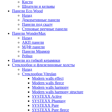
Кисти
Шпатели и кельмы
Панели Eco Wood
Назад
Декоративные панели
Панели под скалу
Стеновые реечные панели
Панели WonderMax
Назад
АКП панели
МДФ панели
Панели Мрамор
Рейки
Панели из гибкой керамики
Стеклообои и флизелиновые холсты
Назад
Стеклообои Vitrulan
Modern walls effect
Modern walls fleece
Modern walls harmony
Modern walls harmony structure
SYSTEXX Active
SYSTEXX Phantasy
SYSTEXX Pure
SYSTEXX Pure fleece