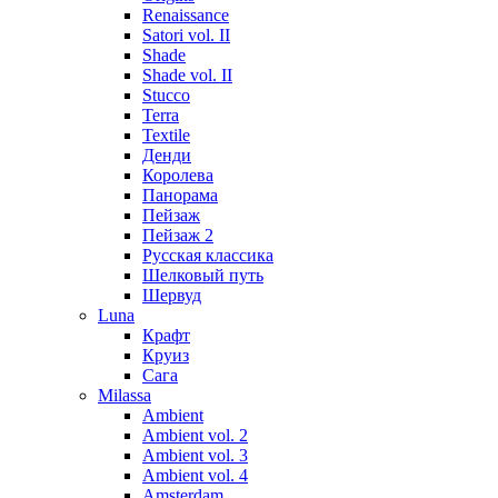
Renaissance
Satori vol. II
Shade
Shade vol. II
Stucco
Terra
Textile
Денди
Королева
Панорама
Пейзаж
Пейзаж 2
Русская классика
Шелковый путь
Шервуд
Luna
Крафт
Круиз
Сага
Milassa
Ambient
Ambient vol. 2
Ambient vol. 3
Ambient vol. 4
Amsterdam