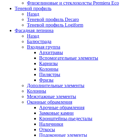
Флизелиновые и стеклохолсты Premiera Eco
Теневой профиль
Назад
Теневой профиль Decaro
Теневой профиль Logiform
Фасадная лепнина
Назад
Балюстрада
Входная группа
Архитравы
Вспомогательные элементы
Карнизы
Колонны
Пилястры
Фризы
Дополнительные элементы
Колонны
Межэтажные элементы
Оконные обрамления
Арочные обрамления
Замковые камни
Кронштейны-пьедесталы
Наличники
Откосы
Подоконные элементы