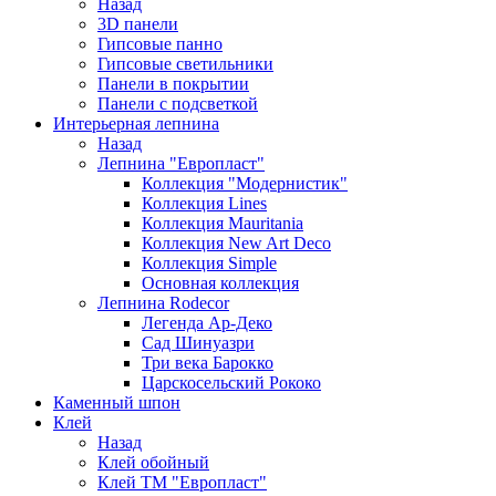
Назад
3D панели
Гипсовые панно
Гипсовые светильники
Панели в покрытии
Панели с подсветкой
Интерьерная лепнина
Назад
Лепнина "Европласт"
Коллекция "Модернистик"
Коллекция Lines
Коллекция Mauritania
Коллекция New Art Deco
Коллекция Simple
Основная коллекция
Лепнина Rodecor
Легенда Ар-Деко
Сад Шинуазри
Три века Барокко
Царскосельский Рококо
Каменный шпон
Клей
Назад
Клей обойный
Клей ТМ "Европласт"