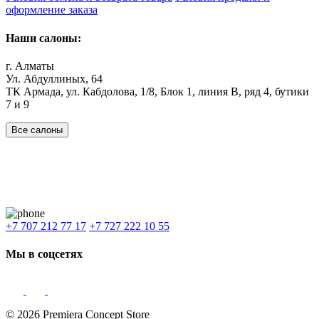
оформление заказа
Наши салоны:
г. Алматы
Ул. Абдуллиных, 64
ТК Армада, ул. Кабдолова, 1/8, Блок 1, линия В, ряд 4, бутики
7 и 9
Все салоны
Наши филиалы:
Алматы
,
Астана
,
Шымкент
,
Бишкек
,
Ташкент
Доставка: Караганда, Актобе, Атырау, Актау и весь Казахстан.
+7 707 212 77 17
+7 727 222 10 55
Мы в соцсетях
© 2026 Premiera Concept Store