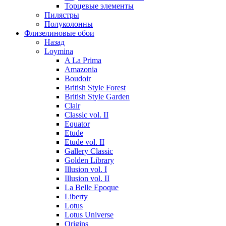
Торцевые элементы
Пилястры
Полуколонны
Флизелиновые обои
Назад
Loymina
A La Prima
Amazonia
Boudoir
British Style Forest
British Style Garden
Clair
Classic vol. II
Equator
Etude
Etude vol. II
Gallery Classic
Golden Library
Illusion vol. I
Illusion vol. II
La Belle Epoque
Liberty
Lotus
Lotus Universe
Origins