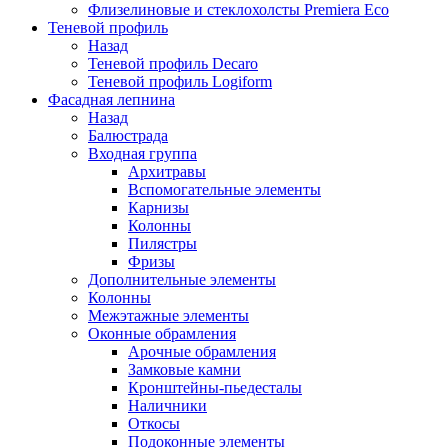
Флизелиновые и стеклохолсты Premiera Eco
Теневой профиль
Назад
Теневой профиль Decaro
Теневой профиль Logiform
Фасадная лепнина
Назад
Балюстрада
Входная группа
Архитравы
Вспомогательные элементы
Карнизы
Колонны
Пилястры
Фризы
Дополнительные элементы
Колонны
Межэтажные элементы
Оконные обрамления
Арочные обрамления
Замковые камни
Кронштейны-пьедесталы
Наличники
Откосы
Подоконные элементы