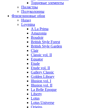
Торцевые элементы
Пилястры
Полуколонны
Флизелиновые обои
Назад
Loymina
A La Prima
Amazonia
Boudoir
British Style Forest
British Style Garden
Clair
Classic vol. II
Equator
Etude
Etude vol. II
Gallery Classic
Golden Library
Illusion vol. I
Illusion vol. II
La Belle Epoque
Liberty
Lotus
Lotus Universe
Origins