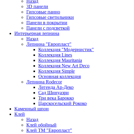
Назад
3D панели
Гипсовые панно
Гипсовые светильники
Панели в покрытии
Панели с подсветкой
Интерьерная лепнина
Назад
Лепнина "Европласт"
Коллекция "Модернистик"
Коллекция Lines
Коллекция Mauritania
Коллекция New Art Deco
Коллекция Simple
Основная коллекция
Лепнина Rodecor
Легенда Ар-Деко
Сад Шинуазри
Три века Барокко
Царскосельский Рококо
Каменный шпон
Клей
Назад
Клей обойный
Клей ТМ "Европласт"