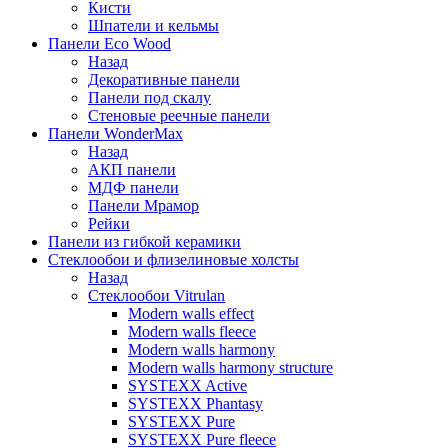
Кисти
Шпатели и кельмы
Панели Eco Wood
Назад
Декоративные панели
Панели под скалу
Стеновые реечные панели
Панели WonderMax
Назад
АКП панели
МДФ панели
Панели Мрамор
Рейки
Панели из гибкой керамики
Стеклообои и флизелиновые холсты
Назад
Стеклообои Vitrulan
Modern walls effect
Modern walls fleece
Modern walls harmony
Modern walls harmony structure
SYSTEXX Active
SYSTEXX Phantasy
SYSTEXX Pure
SYSTEXX Pure fleece