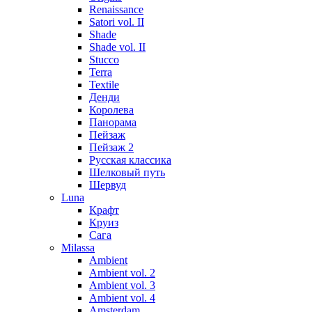
Renaissance
Satori vol. II
Shade
Shade vol. II
Stucco
Terra
Textile
Денди
Королева
Панорама
Пейзаж
Пейзаж 2
Русская классика
Шелковый путь
Шервуд
Luna
Крафт
Круиз
Сага
Milassa
Ambient
Ambient vol. 2
Ambient vol. 3
Ambient vol. 4
Amsterdam