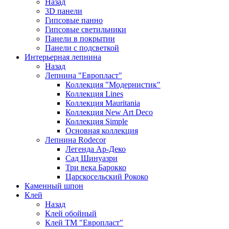
Назад
3D панели
Гипсовые панно
Гипсовые светильники
Панели в покрытии
Панели с подсветкой
Интерьерная лепнина
Назад
Лепнина "Европласт"
Коллекция "Модернистик"
Коллекция Lines
Коллекция Mauritania
Коллекция New Art Deco
Коллекция Simple
Основная коллекция
Лепнина Rodecor
Легенда Ар-Деко
Сад Шинуазри
Три века Барокко
Царскосельский Рококо
Каменный шпон
Клей
Назад
Клей обойный
Клей ТМ "Европласт"