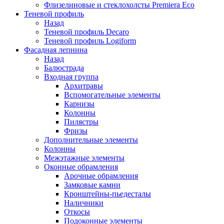
Флизелиновые и стеклохолсты Premiera Eco
Теневой профиль
Назад
Теневой профиль Decaro
Теневой профиль Logiform
Фасадная лепнина
Назад
Балюстрада
Входная группа
Архитравы
Вспомогательные элементы
Карнизы
Колонны
Пилястры
Фризы
Дополнительные элементы
Колонны
Межэтажные элементы
Оконные обрамления
Арочные обрамления
Замковые камни
Кронштейны-пьедесталы
Наличники
Откосы
Подоконные элементы