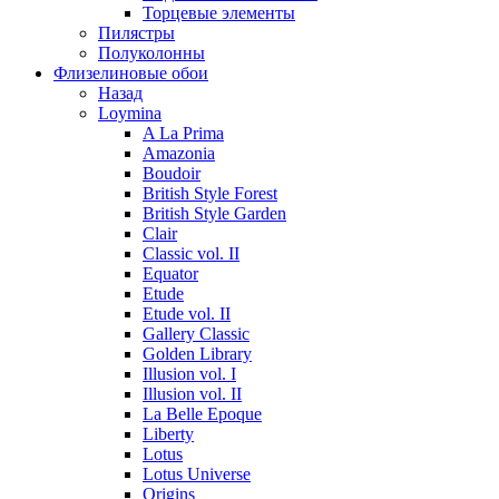
Торцевые элементы
Пилястры
Полуколонны
Флизелиновые обои
Назад
Loymina
A La Prima
Amazonia
Boudoir
British Style Forest
British Style Garden
Clair
Classic vol. II
Equator
Etude
Etude vol. II
Gallery Classic
Golden Library
Illusion vol. I
Illusion vol. II
La Belle Epoque
Liberty
Lotus
Lotus Universe
Origins