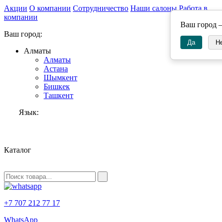
Акции
О компании
Сотрудничество
Наши салоны
Работа в
компании
Ваш город
Ваш город:
Да
Н
Алматы
Алматы
Астана
Шымкент
Бишкек
Ташкент
Язык:
RU
Каталог
+7 707 212 77 17
WhatsApp