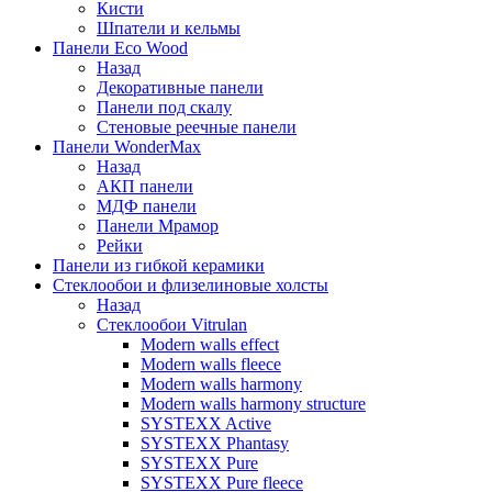
Кисти
Шпатели и кельмы
Панели Eco Wood
Назад
Декоративные панели
Панели под скалу
Стеновые реечные панели
Панели WonderMax
Назад
АКП панели
МДФ панели
Панели Мрамор
Рейки
Панели из гибкой керамики
Стеклообои и флизелиновые холсты
Назад
Стеклообои Vitrulan
Modern walls effect
Modern walls fleece
Modern walls harmony
Modern walls harmony structure
SYSTEXX Active
SYSTEXX Phantasy
SYSTEXX Pure
SYSTEXX Pure fleece