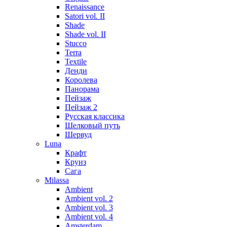
Renaissance
Satori vol. II
Shade
Shade vol. II
Stucco
Terra
Textile
Денди
Королева
Панорама
Пейзаж
Пейзаж 2
Русская классика
Шелковый путь
Шервуд
Luna
Крафт
Круиз
Сага
Milassa
Ambient
Ambient vol. 2
Ambient vol. 3
Ambient vol. 4
Amsterdam